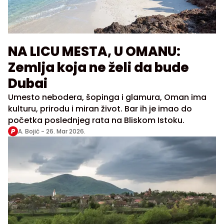
NA LICU MESTA, U OMANU:
Zemlja koja ne želi da bude
Dubai
Umesto nebodera, šopinga i glamura, Oman ima
kulturu, prirodu i miran život. Bar ih je imao do
početka poslednjeg rata na Bliskom Istoku.
A. Bojić -
26. Mar 2026.