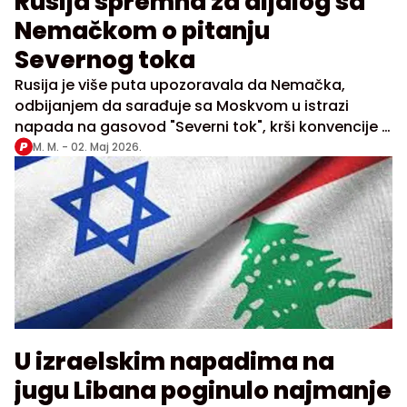
Rusija spremna za dijalog sa
Nemačkom o pitanju
Severnog toka
Rusija je više puta upozoravala da Nemačka,
odbijanjem da sarađuje sa Moskvom u istrazi
napada na gasovod "Severni tok", krši konvencije o
suzbijanju terorističkih bombaških napada
M. M. -
02. Maj 2026.
U izraelskim napadima na
jugu Libana poginulo najmanje