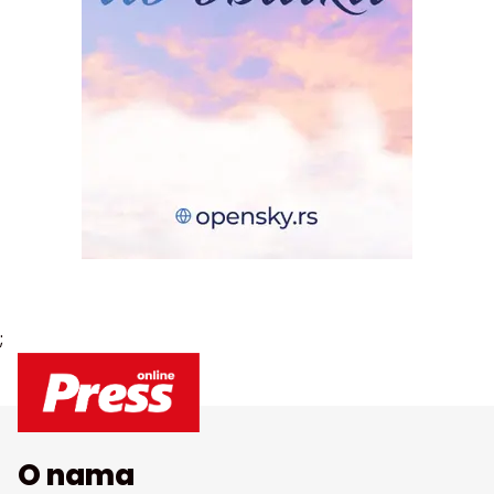
;
O nama