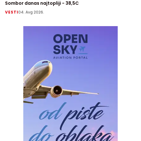
Sombor danas najtopliji - 38,5C
VESTI
04. Avg 2026.