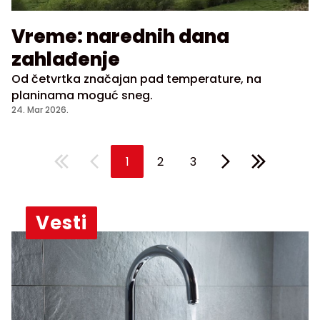
Vreme: narednih dana
zahlađenje
Od četvrtka značajan pad temperature, na
planinama moguć sneg.
24. Mar 2026.
1
2
3
Vesti