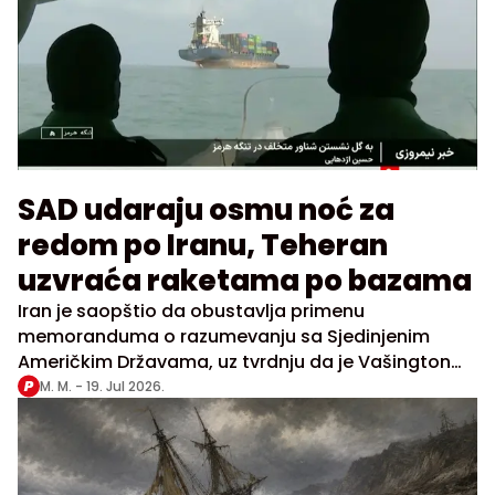
SAD udaraju osmu noć za
redom po Iranu, Teheran
uzvraća raketama po bazama
Iran je saopštio da obustavlja primenu
memoranduma o razumevanju sa Sjedinjenim
Američkim Državama, uz tvrdnju da je Vašington
prekršio preuzete obaveze
M. M. -
19. Jul 2026.