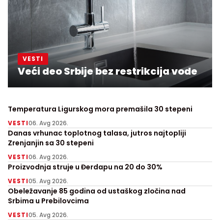
VESTI
Veći deo Srbije bez restrikcija vode
Temperatura Ligurskog mora premašila 30 stepeni
VESTI
06. Avg 2026.
Danas vrhunac toplotnog talasa, jutros najtopliji
Zrenjanjin sa 30 stepeni
VESTI
06. Avg 2026.
Proizvodnja struje u Đerdapu na 20 do 30%
VESTI
05. Avg 2026.
Obeležavanje 85 godina od ustaškog zločina nad
Srbima u Prebilovcima
VESTI
05. Avg 2026.