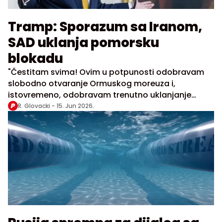
Tramp: Sporazum sa Iranom,
SAD uklanja pomorsku
blokadu
"Čestitam svima! Ovim u potpunosti odobravam
slobodno otvaranje Ormuskog moreuza i,
istovremeno, odobravam trenutno uklanjanje
pomorske blokade Sjedinjenih Država. Brodovi
R. Glovacki -
15. Jun 2026.
sveta, pokrenite motore. Neka nafta teče", rekao je
Tramp