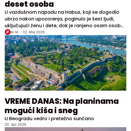
deset osoba
U vazdušnom napadu na Habus, koji se dogodio
ubrzo nakon upozorenja, poginulo je šest ljudi,
uključujući ženu i dete, dok je ranjeno osam osoba,
saopštilo je libansko Ministarstvo zdravlja
M. M. -
02. Maj 2026.
VREME DANAS: Na planinama
mogući kiša i sneg
U Beogradu vedro i pretežno sunčano
30. Apr 2026.