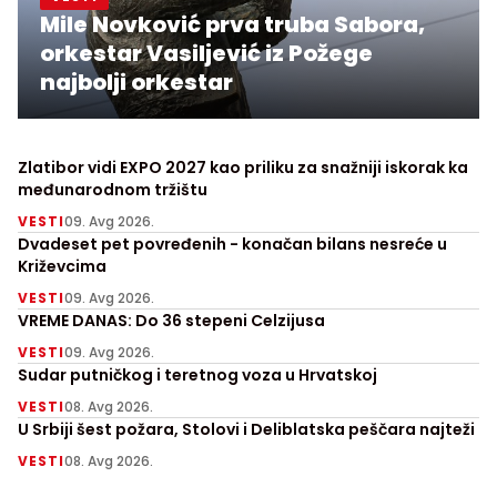
Mile Novković prva truba Sabora,
orkestar Vasiljević iz Požege
najbolji orkestar
Zlatibor vidi EXPO 2027 kao priliku za snažniji iskorak ka
međunarodnom tržištu
VESTI
09. Avg 2026.
Dvadeset pet povređenih - konačan bilans nesreće u
Križevcima
VESTI
09. Avg 2026.
VREME DANAS: Do 36 stepeni Celzijusa
VESTI
09. Avg 2026.
Sudar putničkog i teretnog voza u Hrvatskoj
VESTI
08. Avg 2026.
U Srbiji šest požara, Stolovi i Deliblatska peščara najteži
VESTI
08. Avg 2026.