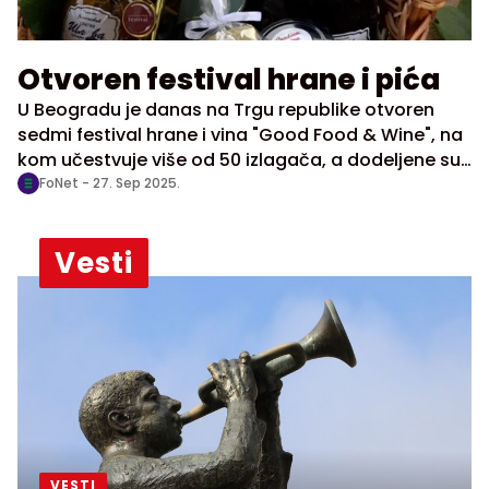
Otvoren festival hrane i pića
U Beogradu je danas na Trgu republike otvoren
sedmi festival hrane i vina "Good Food & Wine", na
kom učestvuje više od 50 izlagača, a dodeljene su i
nagrade za najbrend u kategorijama pića, hrane,
FoNet -
27. Sep 2025.
prirodne kozmetike.
Vesti
VESTI