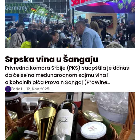
Srpska vina u Šangaju
Privredna komora Srbije (PKS) saopštila je danas
da će se na međunarodnom sajmu vina i
alkoholnih pića Provajn Šangaj (ProWine
Shanghai), na nacionalnom štandu Srbije od 12. do
FoNet -
12. Nov 2025.
14. novembra predstaviti 21 kompanija, među
kojima je 12 vinarija i devet destilerija.