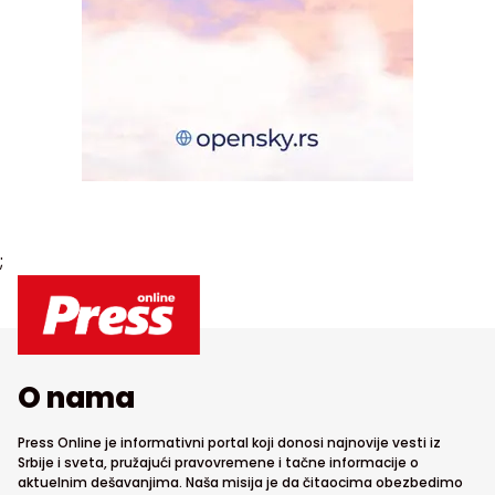
;
O nama
Press Online je informativni portal koji donosi najnovije vesti iz
Srbije i sveta, pružajući pravovremene i tačne informacije o
aktuelnim dešavanjima. Naša misija je da čitaocima obezbedimo