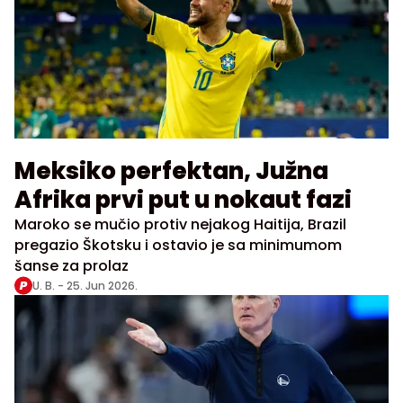
Meksiko perfektan, Južna
Afrika prvi put u nokaut fazi
Maroko se mučio protiv nejakog Haitija, Brazil
pregazio Škotsku i ostavio je sa minimumom
šanse za prolaz
U. B. -
25. Jun 2026.