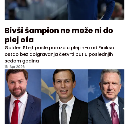
Bivši šampion ne može ni do
plej ofa
Golden Stejt posle poraza u plej in-u od Finiksa
ostao bez doigravanja četvrti put u poslednjih
sedam godina
18. Apr 2026.