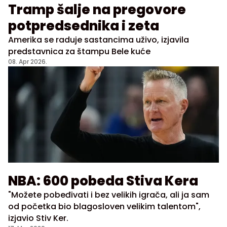
Tramp šalje na pregovore
potpredsednika i zeta
Amerika se raduje sastancima uživo, izjavila
predstavnica za štampu Bele kuće
08. Apr 2026.
NBA: 600 pobeda Stiva Kera
"Možete pobeđivati i bez velikih igrača, ali ja sam
od početka bio blagosloven velikim talentom",
izjavio Stiv Ker.