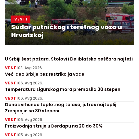
VESTI
Sudar putničkog i teretnog voza u
Hrvatskoj
U Srbiji šest požara, Stolovi i Deliblatska peščara najteži
VESTI
08. Avg 2026.
Veći deo Srbije bez restrikcija vode
VESTI
06. Avg 2026.
Temperatura Ligurskog mora premašila 30 stepeni
VESTI
06. Avg 2026.
Danas vrhunac toplotnog talasa, jutros najtopliji
Zrenjanjin sa 30 stepeni
VESTI
06. Avg 2026.
Proizvodnja struje u Đerdapu na 20 do 30%
VESTI
05. Avg 2026.