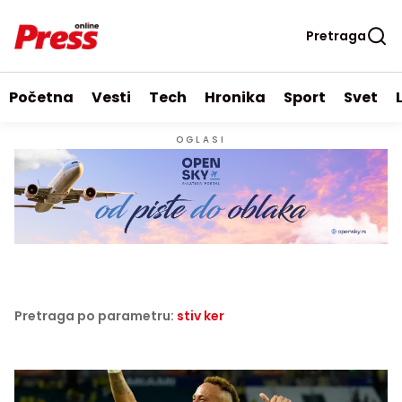
Pretraga
Početna
Vesti
Tech
Hronika
Sport
Svet
OGLASI
Pretraga po parametru:
stiv ker