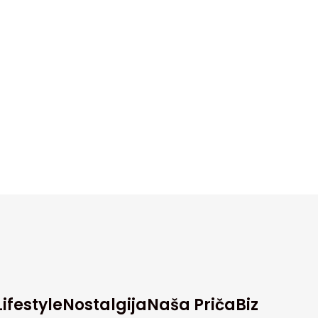
Lifestyle
Nostalgija
Naša Priča
Biz