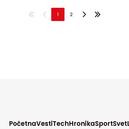
1
2
Početna
Vesti
Tech
Hronika
Sport
Svet