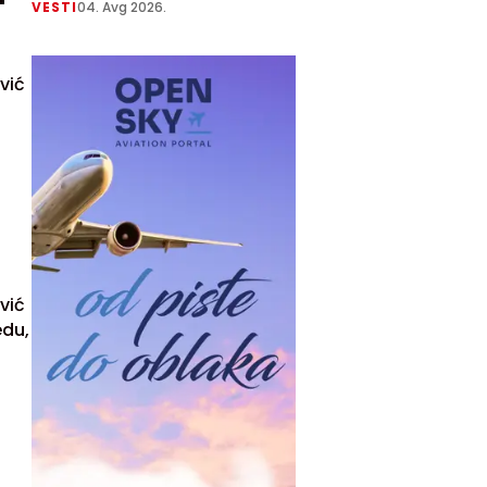
VESTI
04. Avg 2026.
vić
vić
edu,