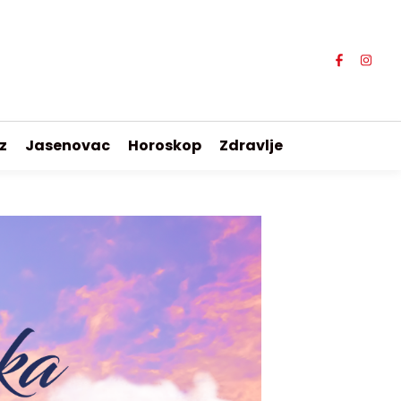
z
Jasenovac
Horoskop
Zdravlje