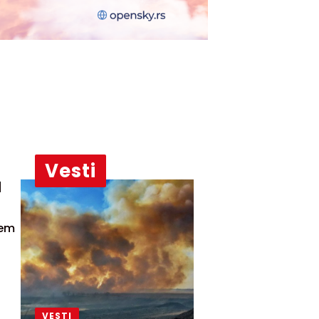
Vesti
u
čem
VESTI