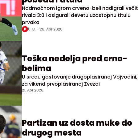
Nadmoćnom igrom crveno-beli nadigrali veči
rivala 3:0 i osigurali devetu uzastopnu titulu
prvaka
U. B. -
26. Apr 2026.
Teška nedelja pred crno-
belima
U sredu gostovanje drugoplasiranoj Vojvodini,
za vikend prvoplasiranoj Zvezdi
21. Apr 2026.
Partizan uz dosta muke do
drugog mesta