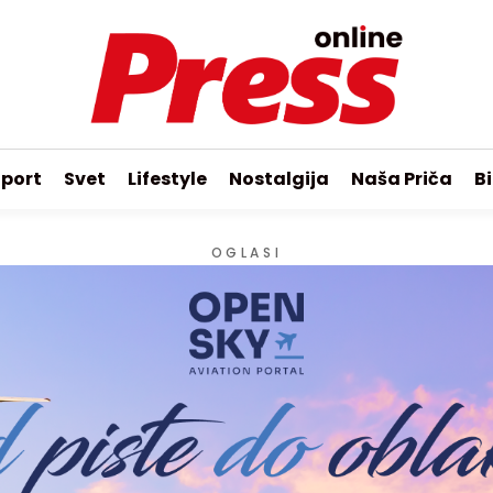
port
Svet
Lifestyle
Nostalgija
Naša Priča
Bi
OGLASI