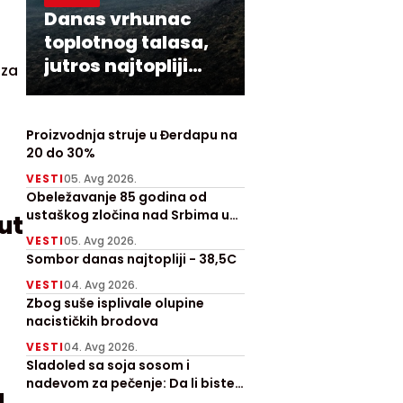
Danas vrhunac
toplotnog talasa,
jutros najtopliji
 za
Zrenjanjin sa 30
stepeni
Proizvodnja struje u Đerdapu na
20 do 30%
VESTI
05. Avg 2026.
Obeležavanje 85 godina od
ustaškog zločina nad Srbima u
ut
Prebilovcima
VESTI
05. Avg 2026.
Sombor danas najtopliji - 38,5C
VESTI
04. Avg 2026.
Zbog suše isplivale olupine
nacističkih brodova
VESTI
04. Avg 2026.
Sladoled sa soja sosom i
nadevom za pečenje: Da li biste
a
probali ove letnje hitove?