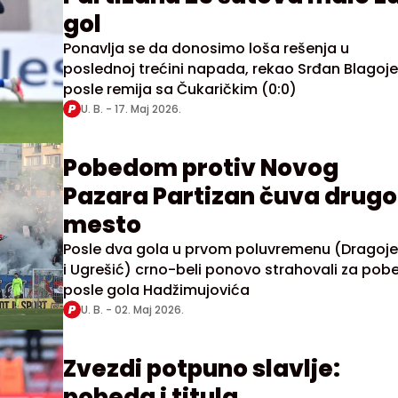
gol
Ponavlja se da donosimo loša rešenja u
poslednoj trećini napada, rekao Srđan Blagoje
posle remija sa Čukaričkim (0:0)
U. B. -
17. Maj 2026.
Pobedom protiv Novog
Pazara Partizan čuva drugo
mesto
Posle dva gola u prvom poluvremenu (Dragoje
i Ugrešić) crno-beli ponovo strahovali za pob
posle gola Hadžimujovića
U. B. -
02. Maj 2026.
Zvezdi potpuno slavlje:
pobeda i titula