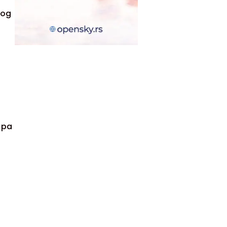
tog
 pa