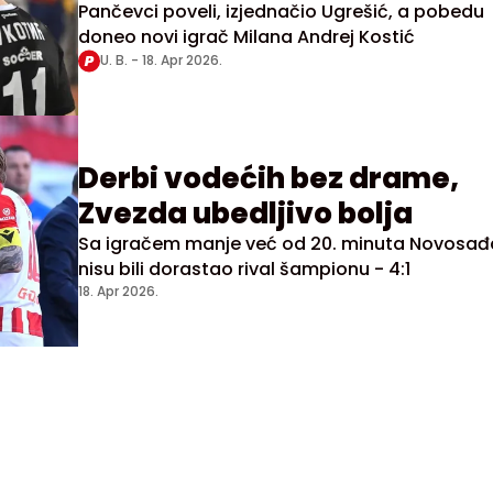
Pančevci poveli, izjednačio Ugrešić, a pobedu
doneo novi igrač Milana Andrej Kostić
U. B. -
18. Apr 2026.
Derbi vodećih bez drame,
Zvezda ubedljivo bolja
Sa igračem manje već od 20. minuta Novosađ
nisu bili dorastao rival šampionu - 4:1
18. Apr 2026.