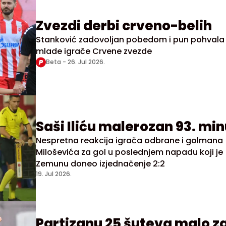
Zvezdi derbi crveno-belih
Stanković zadovoljan pobedom i pun pohvala
mlade igrače Crvene zvezde
Beta -
26. Jul 2026.
Saši Iliću malerozan 93. min
Nespretna reakcija igrača odbrane i golmana
Miloševića za gol u poslednjem napadu koji je
Zemunu doneo izjednačenje 2:2
19. Jul 2026.
Partizanu 25 šuteva malo z