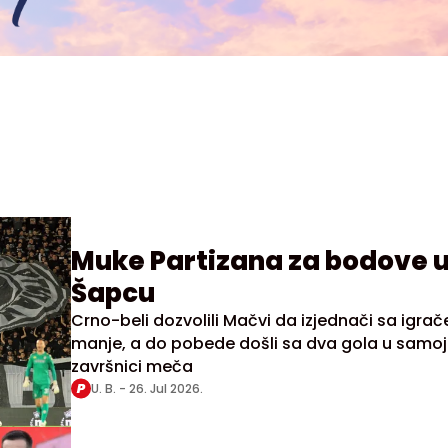
Muke Partizana za bodove 
Šapcu
Crno-beli dozvolili Mačvi da izjednači sa igra
manje, a do pobede došli sa dva gola u samoj
završnici meča
U. B. -
26. Jul 2026.