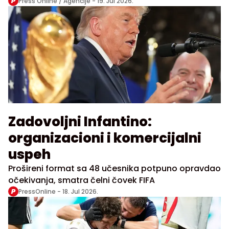
Press Online / Agencije -
19. Jul 2026.
Zadovoljni Infantino:
organizacioni i komercijalni
uspeh
Prošireni format sa 48 učesnika potpuno opravdao
očekivanja, smatra čelni čovek FIFA
PressOnline -
18. Jul 2026.