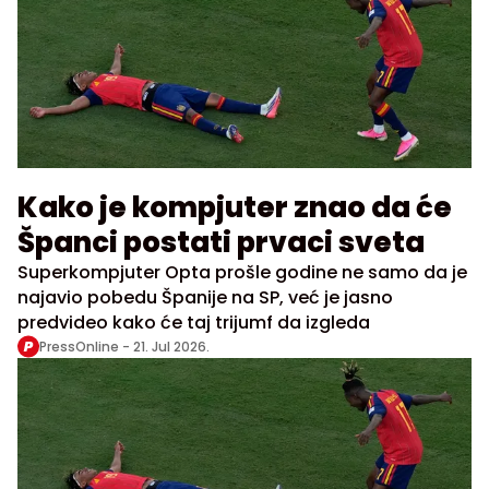
Kako je kompjuter znao da će
Španci postati prvaci sveta
Superkompjuter Opta prošle godine ne samo da je
najavio pobedu Španije na SP, već je jasno
predvideo kako će taj trijumf da izgleda
PressOnline -
21. Jul 2026.