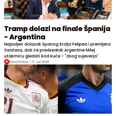
Tramp dolazi na finale Španija
- Argentina
Najavljen dolazak španog kralja Felipea i premijera
Sančeza, dok će predsednik Argentine Milej
utakmicu gledati kod kuće - "zbog sujeverja"
PressOnline -
17. Jul 2026.