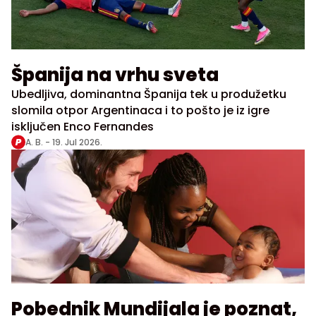
Španija na vrhu sveta
Ubedljiva, dominantna Španija tek u produžetku
slomila otpor Argentinaca i to pošto je iz igre
isključen Enco Fernandes
A. B. -
19. Jul 2026.
Pobednik Mundijala je poznat,