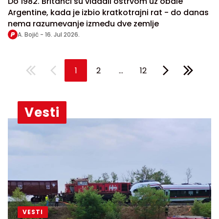
Do 1982. Britanci su vladali ostrvom uz obale
Argentine, kada je izbio kratkotrajni rat - do danas
nema razumevanje između dve zemlje
A. Bojić -
16. Jul 2026.
...
1
2
12
Vesti
VESTI