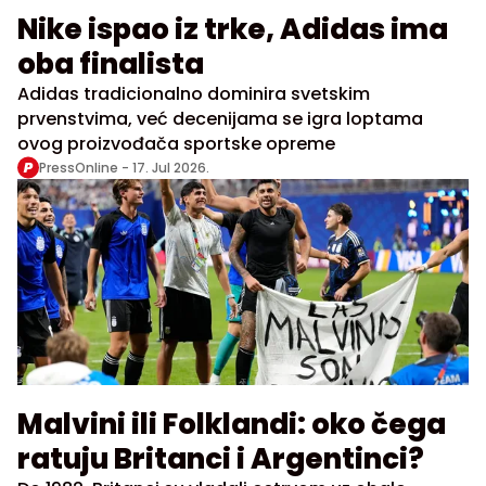
Nike ispao iz trke, Adidas ima
oba finalista
Adidas tradicionalno dominira svetskim
prvenstvima, već decenijama se igra loptama
ovog proizvođača sportske opreme
PressOnline -
17. Jul 2026.
Malvini ili Folklandi: oko čega
ratuju Britanci i Argentinci?