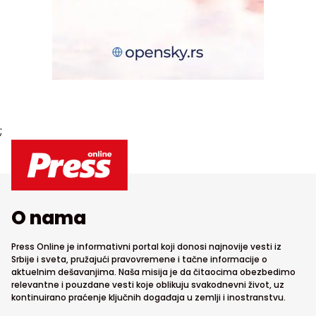
;
O nama
Press Online je informativni portal koji donosi najnovije vesti iz
Srbije i sveta, pružajući pravovremene i tačne informacije o
aktuelnim dešavanjima. Naša misija je da čitaocima obezbedimo
relevantne i pouzdane vesti koje oblikuju svakodnevni život, uz
kontinuirano praćenje ključnih događaja u zemlji i inostranstvu.