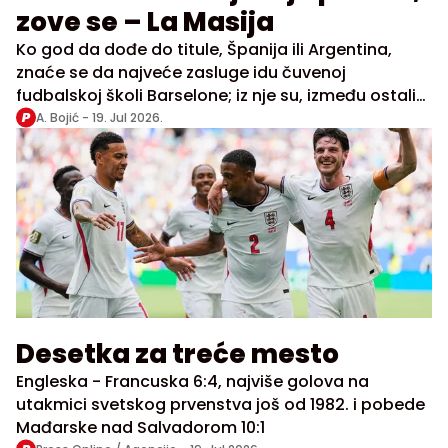
zove se – La Masija
Ko god da dođe do titule, Španija ili Argentina,
znaće se da najveće zasluge idu čuvenoj
fudbalskoj školi Barselone; iz nje su, između ostalih,
izašle i najveće zvezde oba tima, i Mesi, i Jamal
A. Bojić -
19. Jul 2026.
Desetka za treće mesto
Engleska - Francuska 6:4, najviše golova na
utakmici svetskog prvenstva još od 1982. i pobede
Mađarske nad Salvadorom 10:1