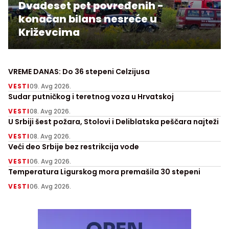
Dvadeset pet povređenih -
konačan bilans nesreće u
Križevcima
VREME DANAS: Do 36 stepeni Celzijusa
VESTI
09. Avg 2026.
Sudar putničkog i teretnog voza u Hrvatskoj
VESTI
08. Avg 2026.
U Srbiji šest požara, Stolovi i Deliblatska peščara najteži
VESTI
08. Avg 2026.
Veći deo Srbije bez restrikcija vode
VESTI
06. Avg 2026.
Temperatura Ligurskog mora premašila 30 stepeni
VESTI
06. Avg 2026.