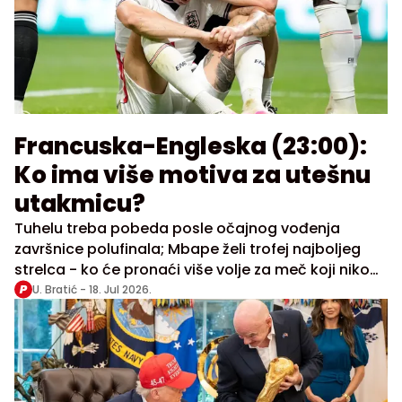
Francuska-Engleska (23:00):
Ko ima više motiva za utešnu
utakmicu?
Tuhelu treba pobeda posle očajnog vođenja
završnice polufinala; Mbape želi trofej najboljeg
strelca - ko će pronaći više volje za meč koji niko
od učesnika nije želeo?
U. Bratić -
18. Jul 2026.