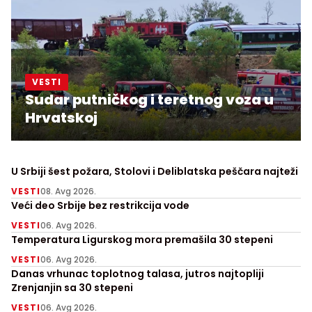
VESTI
Sudar putničkog i teretnog voza u
Hrvatskoj
U Srbiji šest požara, Stolovi i Deliblatska peščara najteži
VESTI
08. Avg 2026.
Veći deo Srbije bez restrikcija vode
VESTI
06. Avg 2026.
Temperatura Ligurskog mora premašila 30 stepeni
VESTI
06. Avg 2026.
Danas vrhunac toplotnog talasa, jutros najtopliji
Zrenjanjin sa 30 stepeni
VESTI
06. Avg 2026.