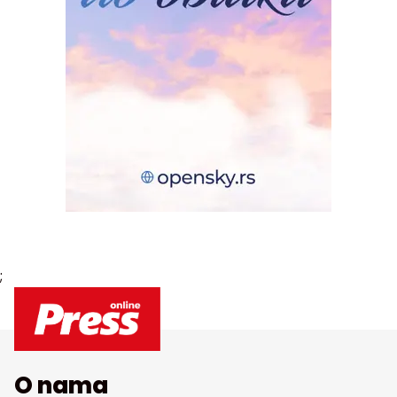
;
O nama