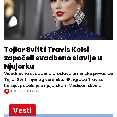
Tejlor Svift i Travis Kelsi
započeli svadbeno slavlje u
Njujorku
Višednevna svadbena proslava američke pevačice
Tejlor Svift i njenog verenika, NFL igrača Travisa
Kelsija, počela je u njujorškom Medison skver
gardenu, dok zvanične potvrde da se par venčao
M. M. -
04. Jul 2026.
još nema
Vesti