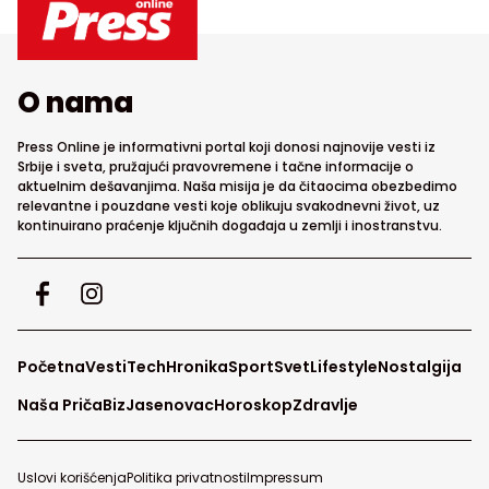
O nama
Press Online je informativni portal koji donosi najnovije vesti iz
Srbije i sveta, pružajući pravovremene i tačne informacije o
aktuelnim dešavanjima. Naša misija je da čitaocima obezbedimo
relevantne i pouzdane vesti koje oblikuju svakodnevni život, uz
kontinuirano praćenje ključnih događaja u zemlji i inostranstvu.
Početna
Vesti
Tech
Hronika
Sport
Svet
Lifestyle
Nostalgija
Naša Priča
Biz
Jasenovac
Horoskop
Zdravlje
Uslovi korišćenja
Politika privatnosti
Impressum