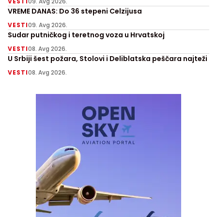
VESTI
09. Avg 2026.
VREME DANAS: Do 36 stepeni Celzijusa
VESTI
09. Avg 2026.
Sudar putničkog i teretnog voza u Hrvatskoj
VESTI
08. Avg 2026.
U Srbiji šest požara, Stolovi i Deliblatska peščara najteži
VESTI
08. Avg 2026.