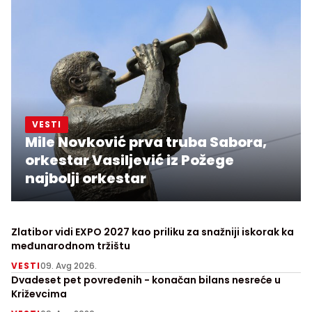
VESTI
Mile Novković prva truba Sabora,
orkestar Vasiljević iz Požege
najbolji orkestar
Zlatibor vidi EXPO 2027 kao priliku za snažniji iskorak ka
međunarodnom tržištu
VESTI
09. Avg 2026.
Dvadeset pet povređenih - konačan bilans nesreće u
Križevcima