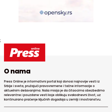
;
O nama
Press Online je informativni portal koji donosi najnovije vesti iz
Srbije i sveta, pružajući pravovremene i tačne informacije o
aktuelnim dešavanjima. Naša misija je da čitaocima obezbedimo
relevantne i pouzdane vesti koje oblikuju svakodnevni život, uz
kontinuirano praćenje ključnih događaja u zemlji i inostranstvu.