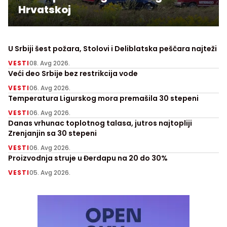
Hrvatskoj
U Srbiji šest požara, Stolovi i Deliblatska peščara najteži
VESTI
08. Avg 2026.
Veći deo Srbije bez restrikcija vode
VESTI
06. Avg 2026.
Temperatura Ligurskog mora premašila 30 stepeni
VESTI
06. Avg 2026.
Danas vrhunac toplotnog talasa, jutros najtopliji
Zrenjanjin sa 30 stepeni
VESTI
06. Avg 2026.
Proizvodnja struje u Đerdapu na 20 do 30%
VESTI
05. Avg 2026.