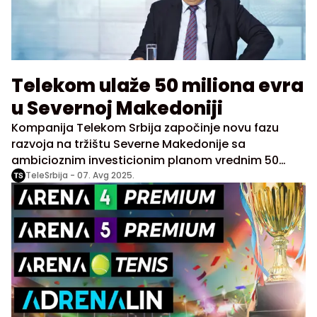
Telekom ulaže 50 miliona evra
u Severnoj Makedoniji
Kompanija Telekom Srbija započinje novu fazu
razvoja na tržištu Severne Makedonije sa
ambicioznim investicionim planom vrednim 50
miliona evra, izjavio je direktor kompanije Vladimir
TeleSrbija -
07. Avg 2025.
Lučić. Kako je istakao, cilj je da Telekom Srbija
postane vodeći operator u toj zemlji, po ugledu na
uspeh koji je već ostvaren u Crnoj Gori.