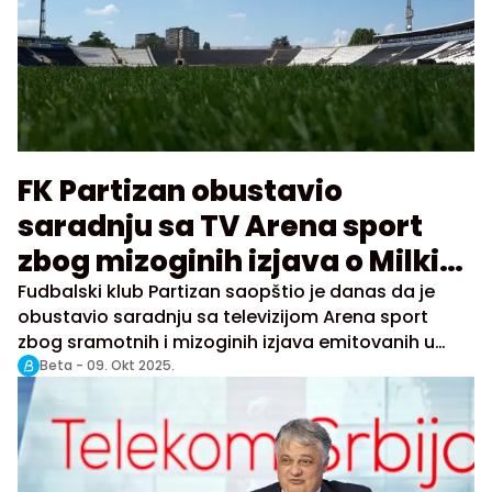
FK Partizan obustavio
saradnju sa TV Arena sport
zbog mizoginih izjava o Milki
Forcan
Fudbalski klub Partizan saopštio je danas da je
obustavio saradnju sa televizijom Arena sport
zbog sramotnih i mizoginih izjava emitovanih u
emisiji novinara Dejana Anđusa.
Beta -
09. Okt 2025.