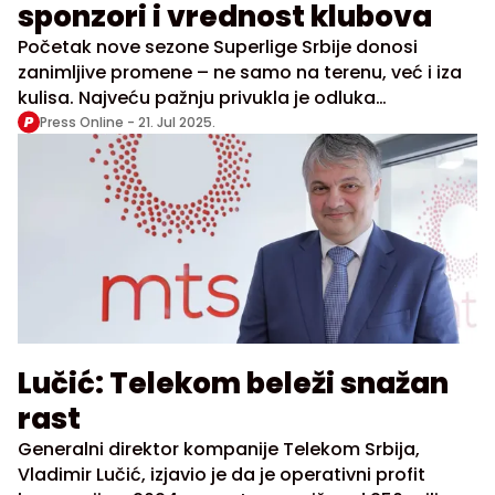
sponzori i vrednost klubova
Početak nove sezone Superlige Srbije donosi
zanimljive promene – ne samo na terenu, već i iza
kulisa. Najveću pažnju privukla je odluka
Fudbalskog saveza Srbije (FSS) da na čelo Sudijske
Press Online -
21. Jul 2025.
komisije prvi put postavi stranca – italijanskog
sudiju Domenika Mesinu.
Lučić: Telekom beleži snažan
rast
Generalni direktor kompanije Telekom Srbija,
Vladimir Lučić, izjavio je da je operativni profit