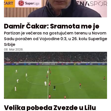
Damir Čakar: Sramota me je
Partizan je večeras na gostujućem terenu u Novom
Sadu poražen od Vojvodine 0:3, u 26. kolu Superlige
Srbije
08. Mar 2026.
Velika pobeda Zvezde u Lilu