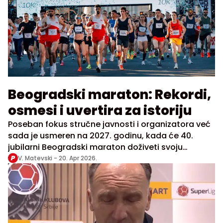
Beogradski maraton: Rekordi,
osmesi i uvertira za istoriju
Poseban fokus stručne javnosti i organizatora već
sada je usmeren na 2027. godinu, kada će 40.
jubilarni Beogradski maraton doživeti svoju
istorijsku kulminaciju
V. Matevski -
20. Apr 2026.