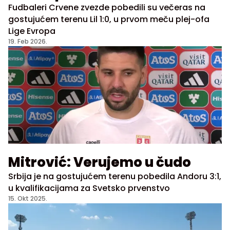
Fudbaleri Crvene zvezde pobedili su večeras na
gostujućem terenu Lil 1:0, u prvom meču plej-ofa
Lige Evropa
19. Feb 2026.
Mitrović: Verujemo u čudo
Srbija je na gostujućem terenu pobedila Andoru 3:1,
u kvalifikacijama za Svetsko prvenstvo
15. Okt 2025.