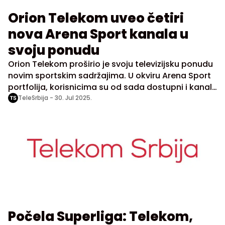
Orion Telekom uveo četiri
nova Arena Sport kanala u
svoju ponudu
Orion Telekom proširio je svoju televizijsku ponudu
novim sportskim sadržajima. U okviru Arena Sport
portfolija, korisnicima su od sada dostupni i kanali
Arena Sport 7, 8, 9 i 10, čime se nastavlja trend
TeleSrbija -
30. Jul 2025.
jačanja sportske ponude na domaćem tržištu.
Počela Superliga: Telekom,