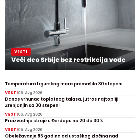
VESTI
Veći deo Srbije bez restrikcija vode
Temperatura Ligurskog mora premašila 30 stepeni
VESTI
06. Avg 2026.
Danas vrhunac toplotnog talasa, jutros najtopliji
Zrenjanjin sa 30 stepeni
VESTI
06. Avg 2026.
Proizvodnja struje u Đerdapu na 20 do 30%
VESTI
05. Avg 2026.
Obeležavanje 85 godina od ustaškog zločina nad