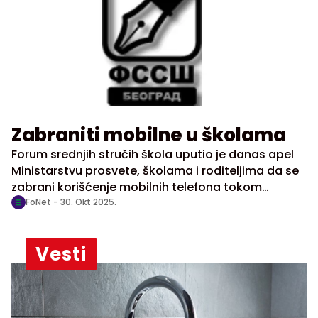
Zabraniti mobilne u školama
Forum srednjih stručih škola uputio je danas apel
Ministarstvu prosvete, školama i roditeljima da se
zabrani korišćenje mobilnih telefona tokom
nastave i školskih odmora, uz poruku da škola
FoNet -
30. Okt 2025.
treba da bude prostor učenja, saradnje i
međusobnog poštovanja, a ne prostor digitalne
Vesti
zavisnosti.