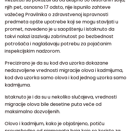
njih pet, osnosno 17 odsto, nije ispunilo zahteve
važećeg Pravilnika o zdravstvenoj ispravnosti
predmeta opšte upotrebe koji se mogu stavljati u
promet, navedeno je u saopštenju i istaknuto da
takvi nalazi izazivaju zabrinutost po bezbednost
potrošača i naglašavaju potrebu za pojačanim
inspekcijskim nadzorom.
Precizirano je da su kod dva uzorka dokazane
nedozvoljene vrednosti migracije olova i kadmijuma,
kod dva uzorka samo olova i kod jednog uzorka samo
kadmijuma.
Istaknuto je i da su u nekoliko slučajeva, vrednosti
migracije olova bile desetine puta veće od
maksimalno dozvoljenih.
Olovo i kadmijum, kako je objašnjeno, potiču
prevashodno od pigmenata boja koje se koriste za