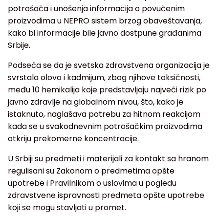
potrošača i unošenja informacija o povučenim
proizvodima u NEPRO sistem brzog obaveštavanja,
kako bi informacije bile javno dostpune građanima
Srbije.
Podseća se da je svetska zdravstvena organizacija je
svrstala olovo i kadmijum, zbog njihove toksičnosti,
među 10 hemikalija koje predstavljaju najveći rizik po
javno zdravlje na globalnom nivou, što, kako je
istaknuto, naglašava potrebu za hitnom reakcijom
kada se u svakodnevnim potrošačkim proizvodima
otkriju prekomerne koncentracije.
U Srbiji su predmeti i materijali za kontakt sa hranom
regulisani su Zakonom o predmetima opšte
upotrebe i Pravilnikom o uslovima u pogledu
zdravstvene ispravnosti predmeta opšte upotrebe
koji se mogu stavljati u promet.