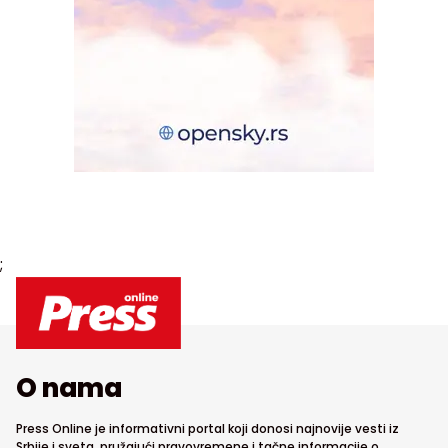
;
O nama
Press Online je informativni portal koji donosi najnovije vesti iz
Srbije i sveta, pružajući pravovremene i tačne informacije o