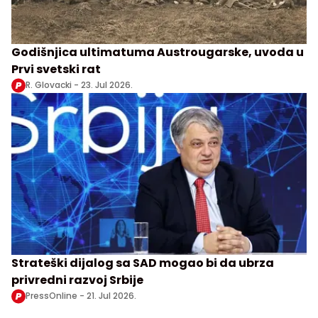
Godišnjica ultimatuma Austrougarske, uvoda u
Prvi svetski rat
R. Glovacki -
23. Jul 2026.
Strateški dijalog sa SAD mogao bi da ubrza
privredni razvoj Srbije
PressOnline -
21. Jul 2026.