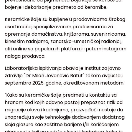
bojenje i dekorisanje predmeta od keramike.
Keramičke šolje su kupljene u prodavnicama širokog
asortimana, specijalizovanim prodavnicama za
opremanje domaćinstva, knjižarama, suvenirnicama,
kineskim radnjama, zanatsko-umetničkoj radionici,
ali i online sa popularnih platformi i putem instagram
naloga prodavca.
Laboratorijska ispitivanja obavio je Institut za javno
zdravlje "Dr Milan Jovanović Batut" tokom avgusta i
septembra 2025. godine, akreditovanom metodom.
"Kako su keramičke šolje predmeti u kontaktu sa
hranom kod kojih odavno postoji prepoznat rizik od
migracije olova i kadmijuma, proizvođači nastoje da
unapređuju svoje tehnologije dodavanjem dodatnog
sloja glazure kao zaštitne barijere i/ili korišćenjem
pigmenata koji ne sadrže olovo ili kadmijum, kako bi