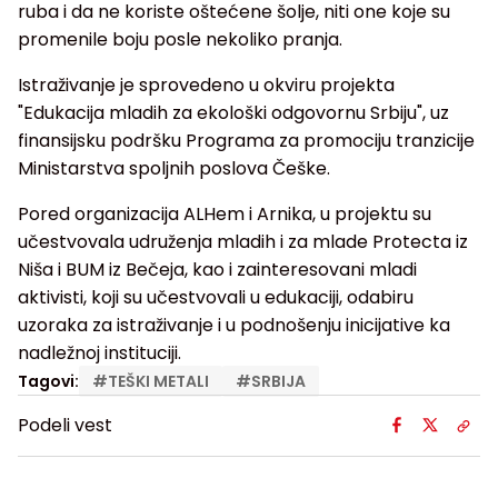
ruba i da ne koriste oštećene šolje, niti one koje su
promenile boju posle nekoliko pranja.
Istraživanje je sprovedeno u okviru projekta
"Edukacija mladih za ekološki odgovornu Srbiju", uz
finansijsku podršku Programa za promociju tranzicije
Ministarstva spoljnih poslova Češke.
Pored organizacija ALHem i Arnika, u projektu su
učestvovala udruženja mladih i za mlade Protecta iz
Niša i BUM iz Bečeja, kao i zainteresovani mladi
aktivisti, koji su učestvovali u edukaciji, odabiru
uzoraka za istraživanje i u podnošenju inicijative ka
nadležnoj instituciji.
Tagovi:
#
TEŠKI METALI
#
SRBIJA
Podeli vest