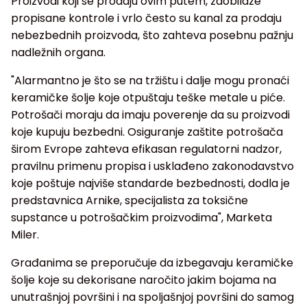
Proizvodi koji se prodaju ovim putem, zaobilaze
propisane kontrole i vrlo često su kanal za prodaju
nebezbednih proizvoda, što zahteva posebnu pažnju
nadležnih organa.
"Alarmantno je što se na tržištu i dalje mogu pronaći
keramičke šolje koje otpuštaju teške metale u piće.
Potrošači moraju da imaju poverenje da su proizvodi
koje kupuju bezbedni. Osiguranje zaštite potrošača
širom Evrope zahteva efikasan regulatorni nadzor,
pravilnu primenu propisa i usklađeno zakonodavstvo
koje poštuje najviše standarde bezbednosti, dodla je
predstavnica Arnike, specijalista za toksične
supstance u potrošačkim proizvodima", Marketa
Miler.
Građanima se preporučuje da izbegavaju keramičke
šolje koje su dekorisane naročito jakim bojama na
unutrašnjoj površini i na spoljašnjoj površini do samog