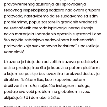
pravovremenog ažuriranja, ali i sprovođenja
redovnog inspekcijskog nadzora nad ovom grupom
proizvoda, nastavićemo da se suočavamo sa istim
problemima, poput zastarelih graničnih vrednosti,
neujednačenih metoda ispitivanja, neregulisanja
novih materijala i određenih opasnih supstanci, i ono
što najviše zabrinjava nedovoljnom bezbednošću
proizvoda koje svakodnevno koristimo", upozorila je
Ranđelović.
Ukazano je i da jedan od velikih izazova predstavlja
online prodaja, kao što je kupovina putem platformi
u kojem se posluje bez uvoznika i proizvod dostavlja
direktno fizičkom licu, kao i kupovina putem
društvenih mreža, najčešće instagram naloga,
postaje sve veći problem na globalnom nivou,
uključujući EU i domaće tržište.