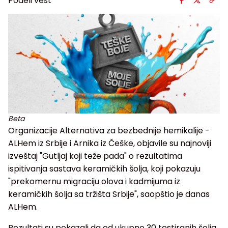
Podeli vest
Beta
Organizacije Alternativa za bezbednije hemikalije -
ALHem iz Srbije i Arnika iz Češke, objavile su najnoviji
izveštaj "Gutljaj koji teže pada" o rezultatima
ispitivanja sastava keramičkih šolja, koji pokazuju
"prekomernu migraciju olova i kadmijuma iz
keramičkih šolja sa tržišta Srbije", saopštio je danas
ALHem.
Rezultati su pokazali da od ukupno 30 testiranih šolja,