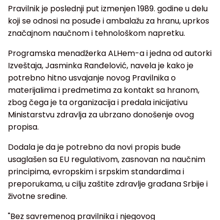
Pravilnik je poslednji put izmenjen 1989. godine u delu
koji se odnosi na posuđe i ambalažu za hranu, uprkos
značajnom naučnom i tehnološkom napretku.
Programska menadžerka ALHem-a i jedna od autorki
Izveštaja, Jasminka Ranđelović, navela je kako je
potrebno hitno usvajanje novog Pravilnika o
materijalima i predmetima za kontakt sa hranom,
zbog čega je ta organizacija i predala inicijativu
Ministarstvu zdravlja za ubrzano donošenje ovog
propisa.
Dodala je da je potrebno da novi propis bude
usaglašen sa EU regulativom, zasnovan na naučnim
principima, evropskim i srpskim standardima i
preporukama, u cilju zaštite zdravlje građana Srbije i
životne sredine.
"Bez savremenog pravilnika i njegovog