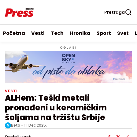
Pretraga
Početna
Vesti
Tech
Hronika
Sport
Svet
OGLASI
VESTI
ALHem: Teški metali
pronađeni u keramičkim
šoljama na tržištu Srbije
Beta -
11. Dec 2025.