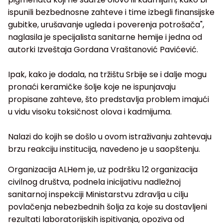
ispunili bezbednosne zahteve i time izbegli finansijske
gubitke, urušavanje ugleda i poverenja potrošača",
naglasila je specijalista sanitarne hemije i jedna od
autorki Izveštaja Gordana Vraštanović Pavićević.
Ipak, kako je dodala, na tržištu Srbije se i dalje mogu
pronaći keramičke šolje koje ne ispunjavaju
propisane zahteve, što predstavlja problem imajući
u vidu visoku toksičnost olova i kadmijuma.
Nalazi do kojih se došlo u ovom istraživanju zahtevaju
brzu reakciju institucija, navedeno je u saopštenju.
Organizacija ALHem je, uz podršku 12 organizacija
civilnog društva, podnela inicijativu nadležnoj
sanitarnoj inspekciji Ministarstvu zdravlja u cilju
povlačenja nebezbednih šolja za koje su dostavljeni
rezultati laboratorijskih ispitivanja, opoziva od