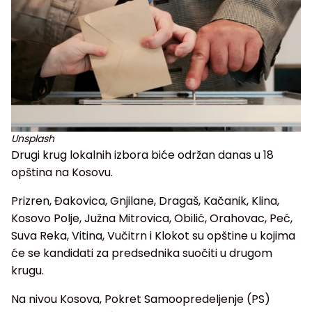
Unsplash
Drugi krug lokalnih izbora biće održan danas u 18
opština na Kosovu.
Prizren, Đakovica, Gnjilane, Dragaš, Kačanik, Klina,
Kosovo Polje, Južna Mitrovica, Obilić, Orahovac, Peć,
Suva Reka, Vitina, Vučitrn i Klokot su opštine u kojima
će se kandidati za predsednika suočiti u drugom
krugu.
Na nivou Kosova, Pokret Samoopredeljenje (PS)