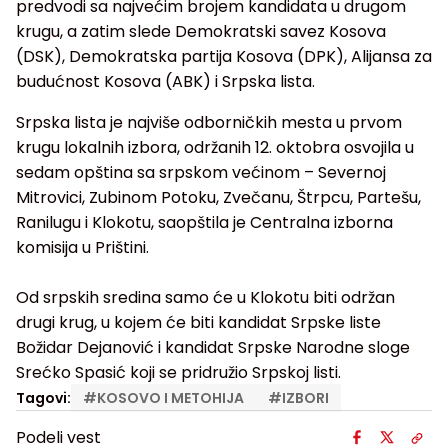
predvodi sa najvećim brojem kandidata u drugom
krugu, a zatim slede Demokratski savez Kosova
(DSK), Demokratska partija Kosova (DPK), Alijansa za
budućnost Kosova (ABK) i Srpska lista.
Srpska lista je najviše odborničkih mesta u prvom
krugu lokalnih izbora, održanih 12. oktobra osvojila u
sedam opština sa srpskom većinom – Severnoj
Mitrovici, Zubinom Potoku, Zvečanu, Štrpcu, Partešu,
Ranilugu i Klokotu, saopštila je Centralna izborna
komisija u Prištini.
Od srpskih sredina samo će u Klokotu biti održan
drugi krug, u kojem će biti kandidat Srpske liste
Božidar Dejanović i kandidat Srpske Narodne sloge
Srećko Spasić koji se pridružio Srpskoj listi.
Tagovi:
#
KOSOVO I METOHIJA
#
IZBORI
Podeli vest