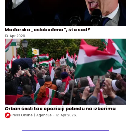
Mađarska „oslobođena“, šta sad?
13. Apr 2026.
Orban čestitao opoziciji pobedu na izborima
Press Online / Agencije -
12. Apr 2026.