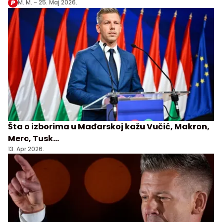
M. M. -
25. Maj 2026.
Šta o izborima u Mađarskoj kažu Vučić, Makron,
Merc, Tusk...
13. Apr 2026.