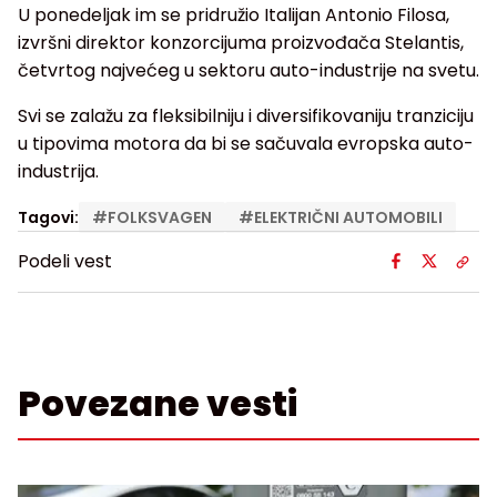
U ponedeljak im se pridružio Italijan Antonio Filosa,
izvršni direktor konzorcijuma proizvođača Stelantis,
četvrtog najvećeg u sektoru auto-industrije na svetu.
Svi se zalažu za fleksibilniju i diversifikovaniju tranziciju
u tipovima motora da bi se sačuvala evropska auto-
industrija.
Tagovi:
#
FOLKSVAGEN
#
ELEKTRIČNI AUTOMOBILI
Podeli vest
Povezane vesti