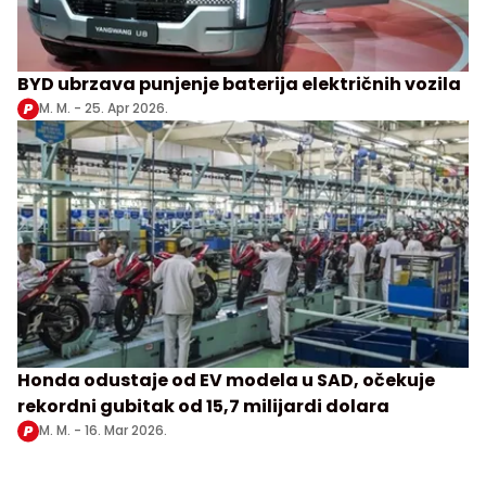
BYD ubrzava punjenje baterija električnih vozila
M. M. -
25. Apr 2026.
Honda odustaje od EV modela u SAD, očekuje
rekordni gubitak od 15,7 milijardi dolara
M. M. -
16. Mar 2026.