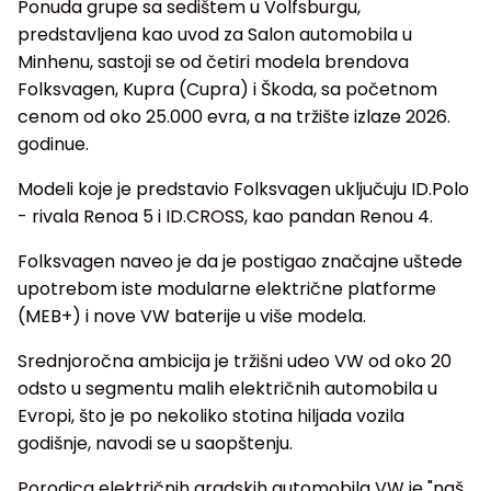
Ponuda grupe sa sedištem u Volfsburgu,
predstavljena kao uvod za Salon automobila u
Minhenu, sastoji se od četiri modela brendova
Folksvagen, Kupra (Cupra) i Škoda, sa početnom
cenom od oko 25.000 evra, a na tržište izlaze 2026.
godinue.
Modeli koje je predstavio Folksvagen uključuju ID.Polo
- rivala Renoa 5 i ID.CROSS, kao pandan Renou 4.
Folksvagen naveo je da je postigao značajne uštede
upotrebom iste modularne električne platforme
(MEB+) i nove VW baterije u više modela.
Srednjoročna ambicija je tržišni udeo VW od oko 20
odsto u segmentu malih električnih automobila u
Evropi, što je po nekoliko stotina hiljada vozila
godišnje, navodi se u saopštenju.
Porodica električnih gradskih automobila VW je "naš