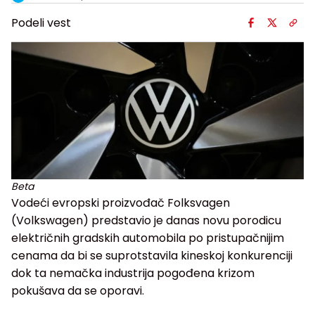
Podeli vest
Beta
Vodeći evropski proizvođač Folksvagen
(Volkswagen) predstavio je danas novu porodicu
električnih gradskih automobila po pristupačnijim
cenama da bi se suprotstavila kineskoj konkurenciji
dok ta nemačka industrija pogođena krizom
pokušava da se oporavi.