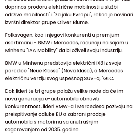
doprinos prodoru električne mobilnosti u službi
održive mobilnosti" i "za jaku Evropu", rekao je novinari
izvršni direktor grupe Oliver Blume.
Folksvagen, kao i njegovi konkurenti u premijum
asortimanu - BMW i Mercedes, računaju na sajam u
Minhenu "IAA Mobility" da bi oživeli svoju industriju.
BMW u Minhenu predstavlja električni iX3 iz svoje
porodice "Neue Klasse" (Nova klasa), a Mercedes
električnu verziju svog uspešnog SUV-a, "GLC.
Dok lideri te tri grupe polažu velike nade da će im
nova generacija e-automobila obnoviti
konkurentnost, lideri BMW-a i Mercedesa pozivaju na
preispitivanje odluke EU o zabrani prodaje
automobila s motorima sa unutrašnjim
sagorevanjem od 2035. godine.