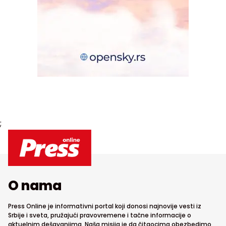
;
O nama
Press Online je informativni portal koji donosi najnovije vesti iz
Srbije i sveta, pružajući pravovremene i tačne informacije o
aktuelnim dešavanjima. Naša misija je da čitaocima obezbedimo