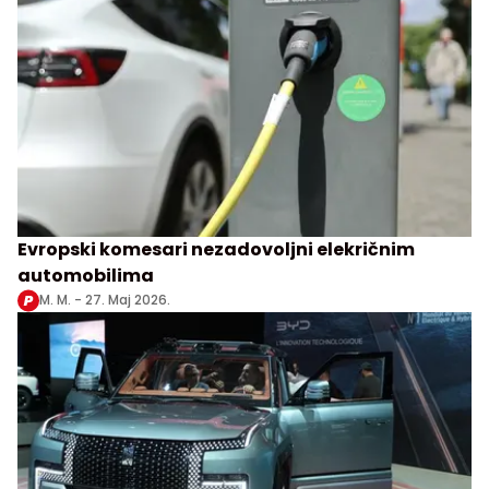
Evropski komesari nezadovoljni elekričnim
automobilima
M. M. -
27. Maj 2026.