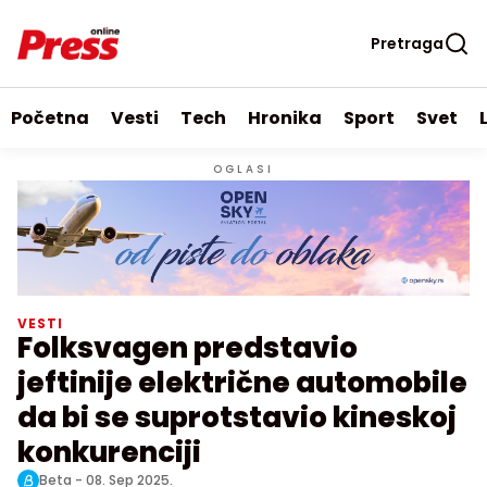
Pretraga
Početna
Vesti
Tech
Hronika
Sport
Svet
OGLASI
VESTI
Folksvagen predstavio
jeftinije električne automobile
da bi se suprotstavio kineskoj
konkurenciji
Beta -
08. Sep 2025.