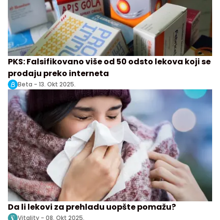
PKS: Falsifikovano više od 50 odsto lekova koji se
prodaju preko interneta
Beta -
13. Okt 2025.
Da li lekovi za prehladu uopšte pomažu?
Vitality -
08. Okt 2025.