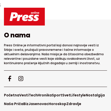
;
O nama
Press Online je informativni portal koji donosi najnovije vesti iz
Srbije i sveta, pružajući pravovremene i tačne informacije o
aktuelnim dešavanjima. Naša misija je da čitaocima obezbedimo
relevantne i pouzdane vesti koje oblikuju svakodnevni život, uz
kontinuirano praćenje ključnih događaja u zemlji i inostranstvu.
Početna
Vesti
Tech
Hronika
Sport
Svet
Lifestyle
Nostalgija
Naša Priča
Biz
Jasenovac
Horoskop
Zdravlje