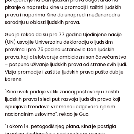
pitanje o napretku Kine u promociji i zaštiti ljudskih
prava i naporima Kine da unapredi međunarodnu
saradnju u oblasti ljudskih prava.
Guo je rekao da su pre 77 godina Ujedinjene nacije
(UN) usvojile Univerzalnu deklaraciju o ljudskim
pravima i pre 75 godina ustanovile Dan ljudskih
prava, koji otelotvoruje ambiciozni san čovečanstva
– potpuno uživanje ljudskih prava od strane svih ljudi.
Vizija promocije i zaštite ljudskih prava pušta dublje
korene.
"Kina uvek pridaje veliki značaj poštovanju i zaštiti
ljudskih prava i sledi put razvoja ljudskih prava koji
ispunjava trendove vremena i odgovara njenim
nacionalnim uslovima", rekao je Guo.
"Tokom 14. petogodišnjeg plana, Kina je postigla
izuzetna dostignuća u nacionalnom razvoju,