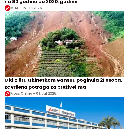
na 80 godina do 2030. godine
M. M. -
15. Jul 2026.
U klizištu u kineskom Gansuu poginula 21 osoba,
završena potraga za preživelima
Press Online -
08. Jul 2026.