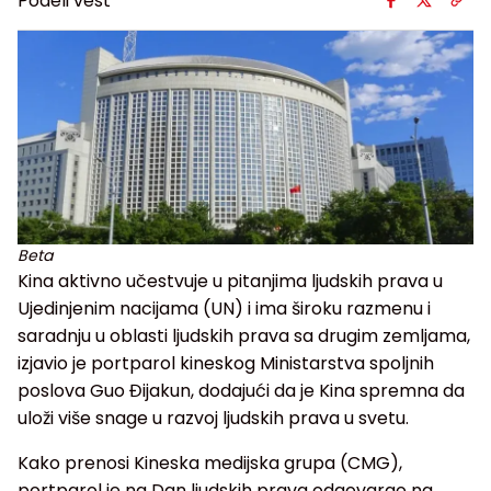
Podeli vest
Beta
Kina aktivno učestvuje u pitanjima ljudskih prava u
Ujedinjenim nacijama (UN) i ima široku razmenu i
saradnju u oblasti ljudskih prava sa drugim zemljama,
izjavio je portparol kineskog Ministarstva spoljnih
poslova Guo Đijakun, dodajući da je Kina spremna da
uloži više snage u razvoj ljudskih prava u svetu.
Kako prenosi Kineska medijska grupa (CMG),
portparol je na Dan ljudskih prava odgovarao na