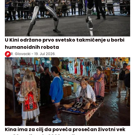
U Kini održano prvo svetsko takmičenje u borbi
humanoidnih robota
R. Glovacki -
19. Jul 2026.
Kina ima za cilj da poveća prosečan životni vek