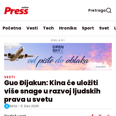
Pretraga
Početna
Vesti
Tech
Hronika
Sport
Svet
OGLASI
VESTI
Guo Đijakun: Kina će uložiti
više snage u razvoj ljudskih
prava u svetu
Beta -
11. Dec 2025.