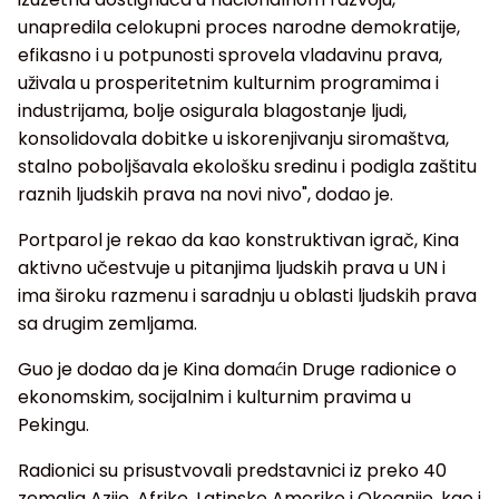
unapredila celokupni proces narodne demokratije,
efikasno i u potpunosti sprovela vladavinu prava,
uživala u prosperitetnim kulturnim programima i
industrijama, bolje osigurala blagostanje ljudi,
konsolidovala dobitke u iskorenjivanju siromaštva,
stalno poboljšavala ekološku sredinu i podigla zaštitu
raznih ljudskih prava na novi nivo", dodao je.
Portparol je rekao da kao konstruktivan igrač, Kina
aktivno učestvuje u pitanjima ljudskih prava u UN i
ima široku razmenu i saradnju u oblasti ljudskih prava
sa drugim zemljama.
Guo je dodao da je Kina domaćin Druge radionice o
ekonomskim, socijalnim i kulturnim pravima u
Pekingu.
Radionici su prisustvovali predstavnici iz preko 40
zemalja Azije, Afrike, Latinske Amerike i Okeanije, kao i