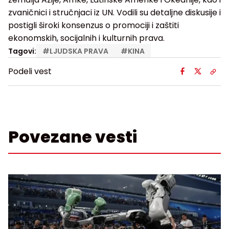
zvaničnici i stručnjaci iz UN. Vodili su detaljne diskusije i
postigli široki konsenzus o promociji i zaštiti
ekonomskih, socijalnih i kulturnih prava.
Tagovi:
#
LJUDSKA PRAVA
#
KINA
Podeli vest
Povezane vesti