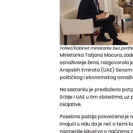
FoNet/Kabinet ministarke bez portfe
Ministarka Tatjana Macura, zad
osnaživanje žena, razgovarala j
Arapskih Emirata (UAE) Senom S
političkog i ekonomskog osnaživ
Na sastanku je predloženo potpi
Srbije i UAE u tim oblastima, u
inicijative.
Posebna pažnja posvećena je na
imajući u vidu da je reč o temi 
razmenile iskustva o načinima n