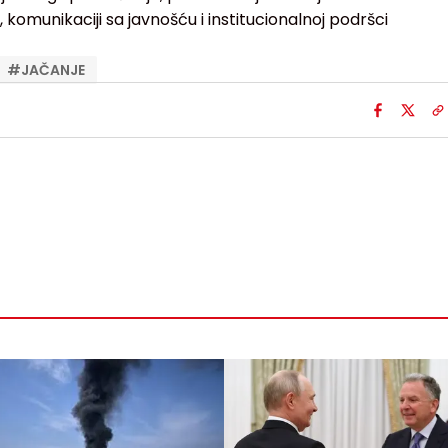
 komunikaciji sa javnošću i institucionalnoj podršci
#
JAČANJE