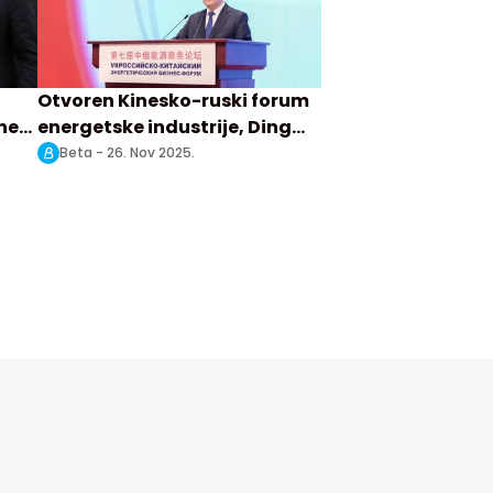
Otvoren Kinesko-ruski forum
ne
energetske industrije, Ding
Sjuesijang održao govor
Beta -
26. Nov 2025.