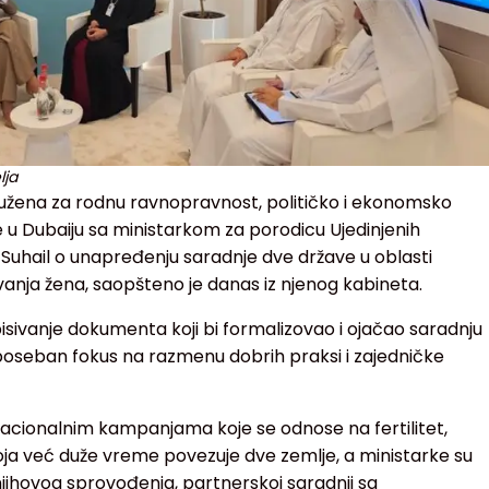
lja
užena za rodnu ravnopravnost, političko i ekonomsko
e u Dubaiju sa ministarkom za porodicu Ujedinjenih
uhail o unapređenju saradnje dve države u oblasti
anja žena, saopšteno je danas iz njenog kabineta.
sivanje dokumenta koji bi formalizovao i ojačao saradnju
z poseban fokus na razmenu dobrih praksi i zajedničke
cionalnim kampanjama koje se odnose na fertilitet,
koja već duže vreme povezuje dve zemlje, a ministarke su
jihovog sprovođenja, partnerskoj saradnji sa