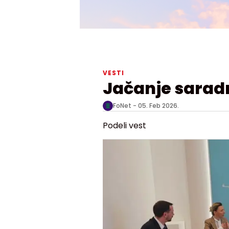
VESTI
Jačanje sarad
FoNet -
05. Feb 2026.
Podeli vest