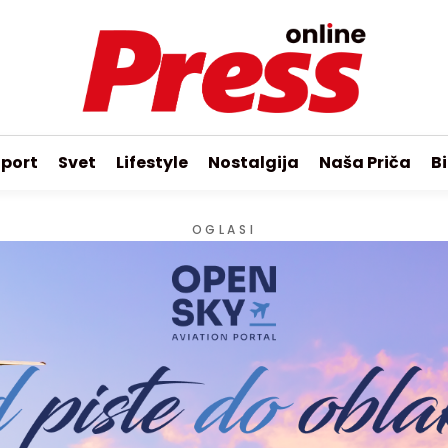
port
Svet
Lifestyle
Nostalgija
Naša Priča
Bi
OGLASI