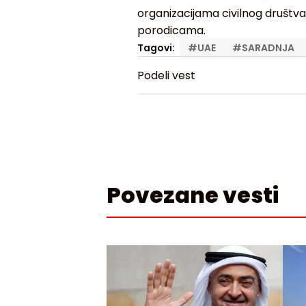
organizacijama civilnog društva,
porodicama.
Tagovi:
#
UAE
#
SARADNJA
Podeli vest
Povezane vesti