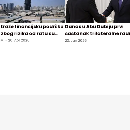
 traže finansijsku podršku
Danas u Abu Dabiju prvi
 zbog rizika od rata sa
sastanak trilateralne rad
nom
grupe za bezbednosna
 M. -
20. Apr 2026.
23. Jan 2026.
pitanja