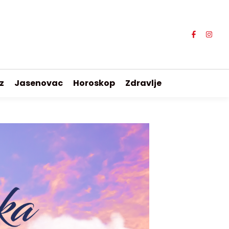
z
Jasenovac
Horoskop
Zdravlje