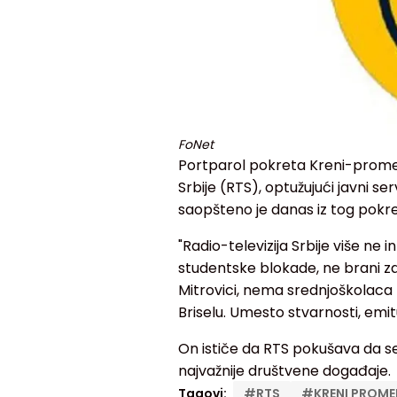
FoNet
Portparol pokreta Kreni-promeni
Srbije (RTS), optužujući javni se
saopšteno je danas iz tog pokre
"Radio-televizija Srbije više ne 
studentske blokade, ne brani za
Mitrovici, nema srednjoškolaca
Briselu. Umesto stvarnosti, emit
On ističe da RTS pokušava da se
najvažnije društvene događaje.
Tagovi:
#
RTS
#
KRENI PROME