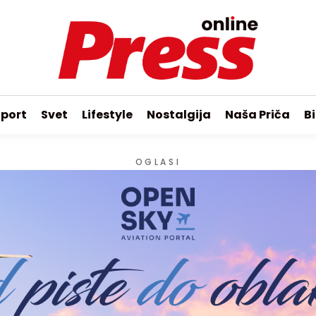
port
Svet
Lifestyle
Nostalgija
Naša Priča
Bi
OGLASI