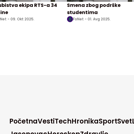
ubistva ekipa RTS-a 34
Smena zbog podrške
ine
studentima
Net -
09. Okt 2025.
FoNet -
01. Avg 2025.
Početna
Vesti
Tech
Hronika
Sport
Svet