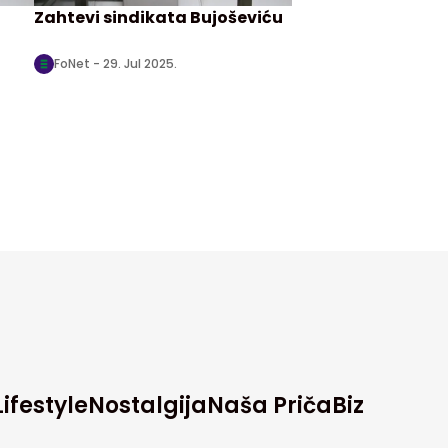
Zahtevi sindikata Bujoševiću
FoNet -
29. Jul 2025.
Lifestyle
Nostalgija
Naša Priča
Biz