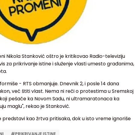
 Nikola Stanković oštro je kritikovao Radio-televiziju
rvis za prikrivanje istine i služenje vlasti umesto građanima,
ta.
informiše - RTS obmanjuje. Dnevnik 2, i posle 14 dana
kon, već štiti vlast. Nema ni reči o protestima u Sremskoj
 koji pešače ka Novom Sadu, ni ultramaratonaca ka
uju maglu", rekao je Stanković.
 predstavi kao žrtva pritisaka, dok u isto vreme ignoriše
NI
#
PRIKRIVANJE ISTINE