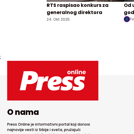
RTS raspisao konkurs za
Od 
generalnog direktora
god
Fo
24. Okt 2025.
;
O nama
Press Online je informativni portal koji donosi
najnovije vesti iz Srbije i sveta, pružajući