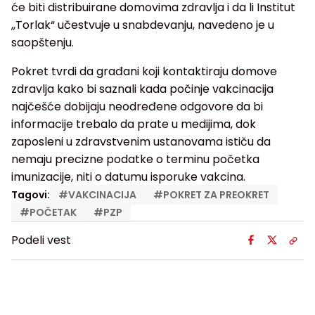
će biti distribuirane domovima zdravlja i da li Institut
,,Torlak“ učestvuje u snabdevanju, navedeno je u
saopštenju.
Pokret tvrdi da građani koji kontaktiraju domove
zdravlja kako bi saznali kada počinje vakcinacija
najčešće dobijaju neodređene odgovore da bi
informacije trebalo da prate u medijima, dok
zaposleni u zdravstvenim ustanovama ističu da
nemaju precizne podatke o terminu početka
imunizacije, niti o datumu isporuke vakcina.
Tagovi:
#
VAKCINACIJA
#
POKRET ZA PREOKRET
#
POČETAK
#
PZP
Podeli vest