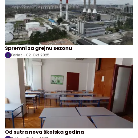
Spremni za grejnu sezonu
FoNet -
02. Okt 2025.
Od sutra nova školska godina