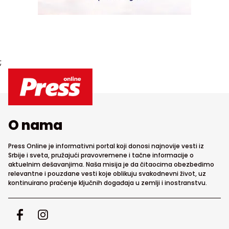
;
O nama
Press Online je informativni portal koji donosi najnovije vesti iz
Srbije i sveta, pružajući pravovremene i tačne informacije o
aktuelnim dešavanjima. Naša misija je da čitaocima obezbedimo
relevantne i pouzdane vesti koje oblikuju svakodnevni život, uz
kontinuirano praćenje ključnih događaja u zemlji i inostranstvu.