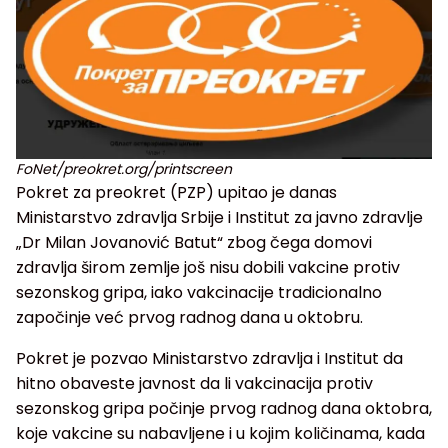
FoNet/preokret.org/printscreen
Pokret za preokret (PZP) upitao je danas
Ministarstvo zdravlja Srbije i Institut za javno zdravlje
„Dr Milan Jovanović Batut“ zbog čega domovi
zdravlja širom zemlje još nisu dobili vakcine protiv
sezonskog gripa, iako vakcinacije tradicionalno
započinje već prvog radnog dana u oktobru.
Pokret je pozvao Ministarstvo zdravlja i Institut da
hitno obaveste javnost da li vakcinacija protiv
sezonskog gripa počinje prvog radnog dana oktobra,
koje vakcine su nabavljene i u kojim količinama, kada