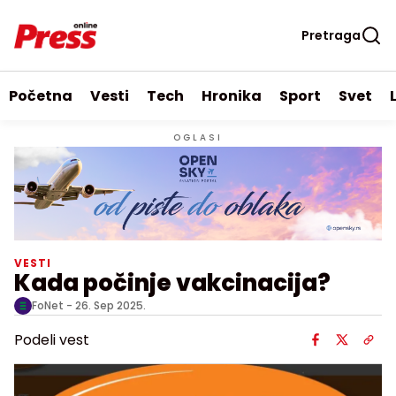
Pretraga
Početna
Vesti
Tech
Hronika
Sport
Svet
OGLASI
VESTI
Kada počinje vakcinacija?
FoNet -
26. Sep 2025.
Podeli vest