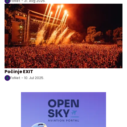
FoNet -
31. Avg 2025.
Počinje EXIT
FoNet -
10. Jul 2025.