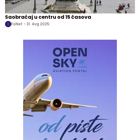
Saobraćaj u centru od 15 časova
FoNet -
31. Avg 2025.