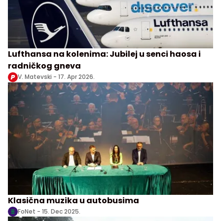
Lufthansa na kolenima: Jubilej u senci haosa i
radničkog gneva
V. Matevski -
17. Apr 2026.
Klasična muzika u autobusima
FoNet -
15. Dec 2025.