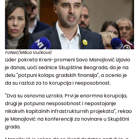
FoNet/Milica Vučković
Lider pokreta Kreni-promeni Savo Manojlović izjavio
je danas, uoči sednice Skupštine Beograda, da je na
delu "potpuni kolaps gradskih finansija", a ocenio je
da su razlozi za to korupcija i nesposobnost.
"Dva su osnovna uzroka. Prvi je enormna korupcija,
drugi je potpuna nesposobnost i nepostojanje
nikakvih kapitalnih infrastrukturnih projekata", rekao
je Manojlović na konferenciji za novinare u Skupštini
grada.