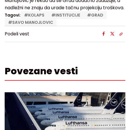
Manojlović je rekao da se Grad dodatno zadužuje, a
nadležni ne znaju da urade tačnu projekciju troškova.
Tagovi:
#
KOLAPS
#
INSTITUCIJE
#
GRAD
#
SAVO MANOJLOVIC
Podeli vest
Povezane vesti