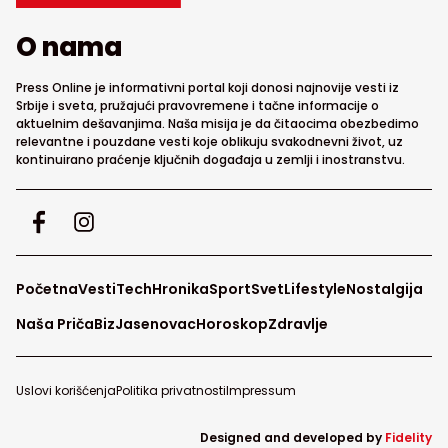
O nama
Press Online je informativni portal koji donosi najnovije vesti iz
Srbije i sveta, pružajući pravovremene i tačne informacije o
aktuelnim dešavanjima. Naša misija je da čitaocima obezbedimo
relevantne i pouzdane vesti koje oblikuju svakodnevni život, uz
kontinuirano praćenje ključnih događaja u zemlji i inostranstvu.
Početna
Vesti
Tech
Hronika
Sport
Svet
Lifestyle
Nostalgija
Naša Priča
Biz
Jasenovac
Horoskop
Zdravlje
Uslovi korišćenja
Politika privatnosti
Impressum
Designed and developed by
Fidelity