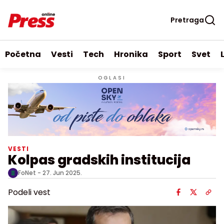
Pretraga
Početna
Vesti
Tech
Hronika
Sport
Svet
OGLASI
VESTI
Kolpas gradskih institucija
FoNet -
27. Jun 2025.
Podeli vest