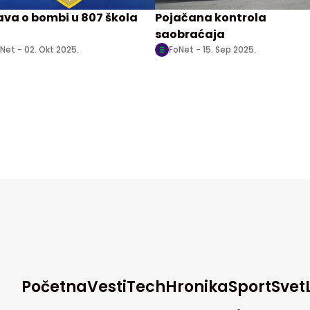
ava o bombi u 807 škola
Pojačana kontrola
saobraćaja
Net -
02. Okt 2025.
FoNet -
15. Sep 2025.
Početna
Vesti
Tech
Hronika
Sport
Svet