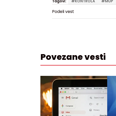
Tagovi:
#
KONTROLA
#
MUP
Podeli vest
Povezane vesti