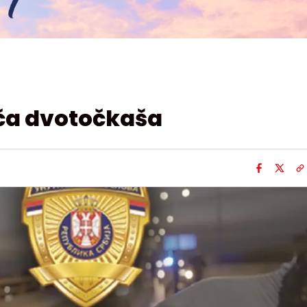
ča dvotočkaša