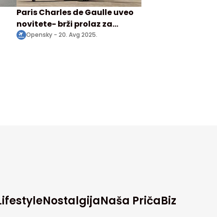
Paris Charles de Gaulle uveo
novitete- brži prolaz za
tranzitne putnike kroz
Opensky -
20. Avg 2025.
pasošku i bezbednosnu
kontrolu
Lifestyle
Nostalgija
Naša Priča
Biz