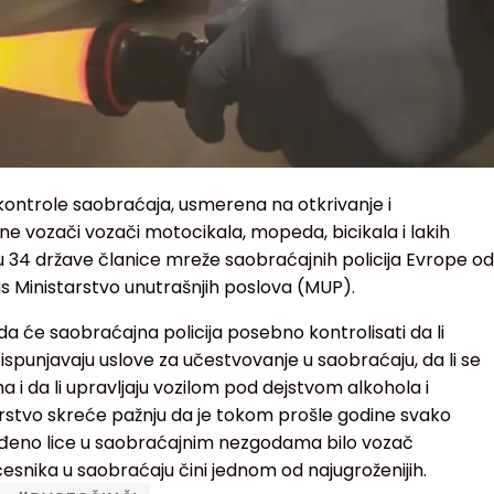
ntrole saobraćaja, usmerena na otkrivanje i
ne vozači vozači motocikala, mopeda, bicikala i lakih
 u 34 države članice mreže saobraćajnih policija Evrope od
nas Ministarstvo unutrašnjih poslova (MUP).
 će saobraćajna policija posebno kontrolisati da li
ispunjavaju uslove za učestvovanje u saobraćaju, da li se
i da li upravljaju vozilom pod dejstvom alkohola i
arstvo skreće pažnju da je tokom prošle godine svako
ređeno lice u saobraćajnim nezgodama bilo vozač
česnika u saobraćaju čini jednom od najugroženijih.