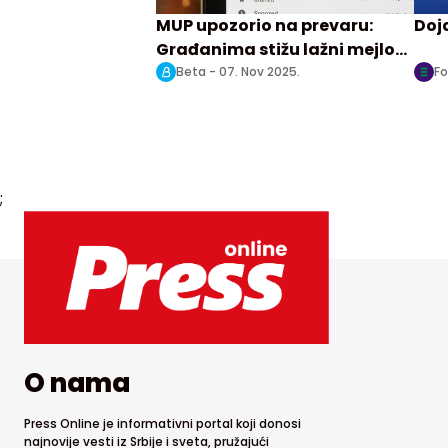
MUP upozorio na prevaru:
Doj
Građanima stižu lažni mejlovi
policije, tužilaštva i drugih
Beta -
07. Nov 2025.
Fo
organa
;
O nama
Press Online je informativni portal koji donosi
najnovije vesti iz Srbije i sveta, pružajući