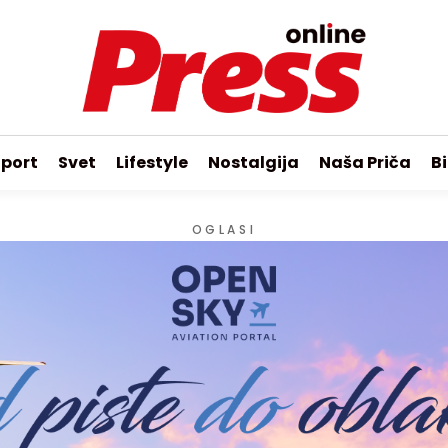
port
Svet
Lifestyle
Nostalgija
Naša Priča
Bi
OGLASI