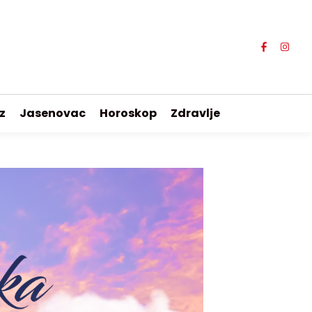
z
Jasenovac
Horoskop
Zdravlje