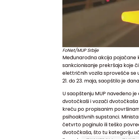
FoNet/MUP Srbije
Međunarodna akcija pojačane ko
sankcionisanje prekršaja koje či
elettričnih vozila sprovešće se
21. do 23. maja, saopštilo je da
U saopštenju MUP navedeno je da
dvotočkaši i vozači dvotočkaša 
kreću po propisanim površinama 
psihoaktivnih supstanci. Minist
četvrto poginulo ili teško pov
dvotočkaša, što tu kategoriju u