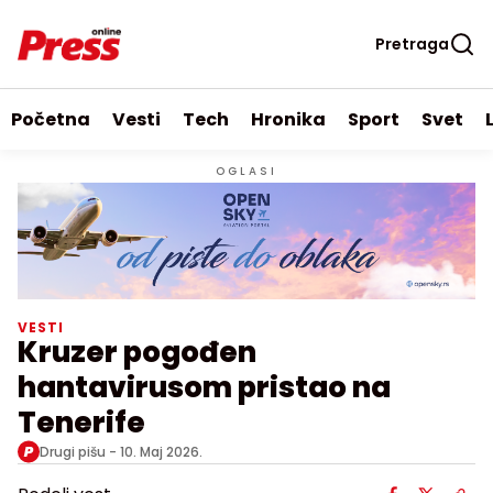
Pretraga
Početna
Vesti
Tech
Hronika
Sport
Svet
OGLASI
VESTI
Kruzer pogođen
hantavirusom pristao na
Tenerife
Drugi pišu -
10. Maj 2026.