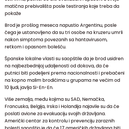
matična prebivališta posle testiranja koje treba da
pokaže
Brod je prošlog meseca napustio Argentinu, posle
čega je ustanovljeno da su tri osobe na kruzeru umrli
nakon simptoma povezanih sa hantavirusom,
retkom i opasnom bolešću.
Španske lokalne vlasti su saopštile da je brod usidren
na najbezbednijoj udaljenosti od dokova, da će
putnici biti podeljeni prema nacionalnosti i prebačeni
na kopno malim brodićima u grupama ne većim od
10 ljudi, javlja Si-En-En.
Više zemalja, među kojima su SAD, Nemačka,
Francuska, Belgija, Irska i Holandija najavile su da će
poslati avione za evakuaciju svojih državljana.
Američki centar za kontrolu i prevenciju zaraznih
bolesti saopštio je da će 17 američkih državljana biti