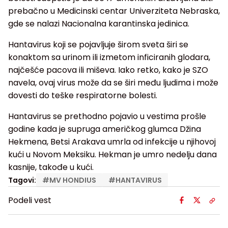
prebačno u Medicinski centar Univerziteta Nebraska,
gde se nalazi Nacionalna karantinska jedinica.
Hantavirus koji se pojavljuje širom sveta širi se
konaktom sa urinom ili izmetom inficiranih glodara,
najčešće pacova ili miševa. Iako retko, kako je SZO
navela, ovaj virus može da se širi među ljudima i može
dovesti do teške respiratorne bolesti.
Hantavirus se prethodno pojavio u vestima prošle
godine kada je supruga američkog glumca Džina
Hekmena, Betsi Arakava umrla od infekcije u njihovoj
kući u Novom Meksiku. Hekman je umro nedelju dana
kasnije, takođe u kući.
Tagovi:
#
MV HONDIUS
#
HANTAVIRUS
Podeli vest