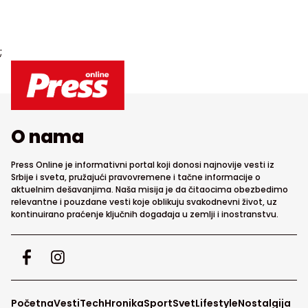
;
O nama
Press Online je informativni portal koji donosi najnovije vesti iz
Srbije i sveta, pružajući pravovremene i tačne informacije o
aktuelnim dešavanjima. Naša misija je da čitaocima obezbedimo
relevantne i pouzdane vesti koje oblikuju svakodnevni život, uz
kontinuirano praćenje ključnih događaja u zemlji i inostranstvu.
Početna
Vesti
Tech
Hronika
Sport
Svet
Lifestyle
Nostalgija