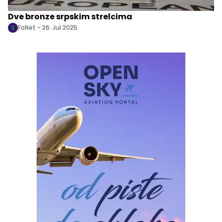
Dve bronze srpskim strelcima
FoNet -
26. Jul 2025.