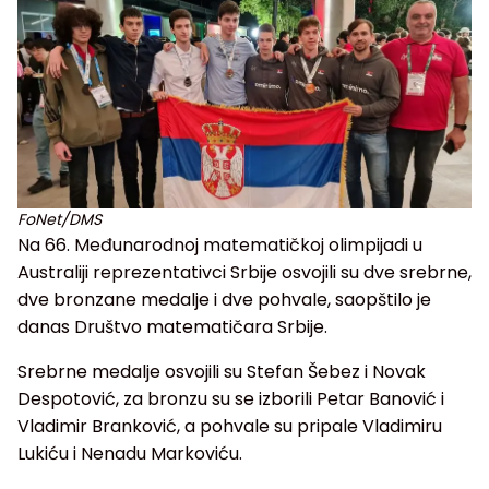
FoNet/DMS
Na 66. Međunarodnoj matematičkoj olimpijadi u
Australiji reprezentativci Srbije osvojili su dve srebrne,
dve bronzane medalje i dve pohvale, saopštilo je
danas Društvo matematičara Srbije.
Srebrne medalje osvojili su Stefan Šebez i Novak
Despotović, za bronzu su se izborili Petar Banović i
Vladimir Branković, a pohvale su pripale Vladimiru
Lukiću i Nenadu Markoviću.