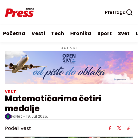
Pretraga
Početna
Vesti
Tech
Hronika
Sport
Svet
OGLASI
VESTI
Matematičarima četiri
medalje
FoNet -
19. Jul 2025.
Podeli vest