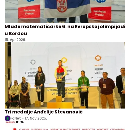
Mlade matematičarke 6. na Evropskoj olimpijadi
u Bordou
15. Apr 2026.
Tri medalje Anđelije Stevanović
FoNet -
17. Nov 2025.