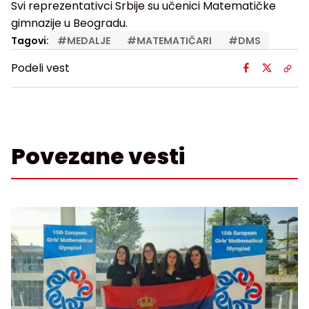
Svi reprezentativci Srbije su učenici Matematičke
gimnazije u Beogradu.
Tagovi:
#
MEDALJE
#
MATEMATIČARI
#
DMS
Podeli vest
Povezane vesti