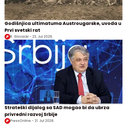
Godišnjica ultimatuma Austrougarske, uvoda u
Prvi svetski rat
R. Glovacki -
23. Jul 2026.
Strateški dijalog sa SAD mogao bi da ubrza
privredni razvoj Srbije
PressOnline -
21. Jul 2026.