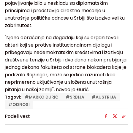
pojavljivanje bilo u neskladu sa diplomatskim
principima i predstavlja direktno mešanje u
unutrašnje političke odnose u Srbiji, što izaziva veliku
zabrinutost.
"Njeno obraćanje na događaju koji su organizovali
akteri koji se protive institucionalnom dijalogu i
pribegavaju nedemokratskim sredstvima i izazivaju
društvene tenzije u Srbiji, i dva dana nakon prebijanja
jednog dekana fakulteta od strane blokadera koje je
podržala Rajzinger, može se jedino razumeti kao
neprimereno uključivanje u složena unutrašnja
pitanja u našoj zemlji", naveo je Đurić.
Tagovi:
#
MARKO ĐURIĆ
#
SRBIJA
#
AUSTRIJA
#
ODNOSI
Podeli vest