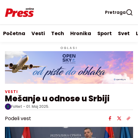
Pretraga
Početna
Vesti
Tech
Hronika
Sport
Svet
OGLASI
VESTI
Mešanje u odnose u Srbiji
FoNet -
01. Maj 2025.
Podeli vest