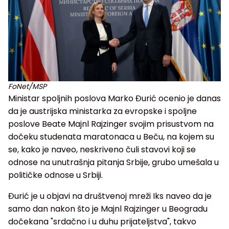
FoNet/MSP
Ministar spoljnih poslova Marko Đurić ocenio je danas
da je austrijska ministarka za evropske i spoljne
poslove Beate Majnl Rajzinger svojim prisustvom na
dočeku studenata maratonaca u Beču, na kojem su
se, kako je naveo, neskriveno čuli stavovi koji se
odnose na unutrašnja pitanja Srbije, grubo umešala u
političke odnose u Srbiji.
Đurić je u objavi na društvenoj mreži Iks naveo da je
samo dan nakon što je Majnl Rajzinger u Beogradu
dočekana "srdačno i u duhu prijateljstva", takvo