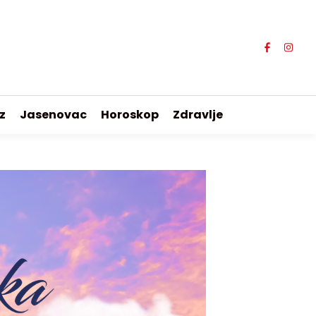
z
Jasenovac
Horoskop
Zdravlje