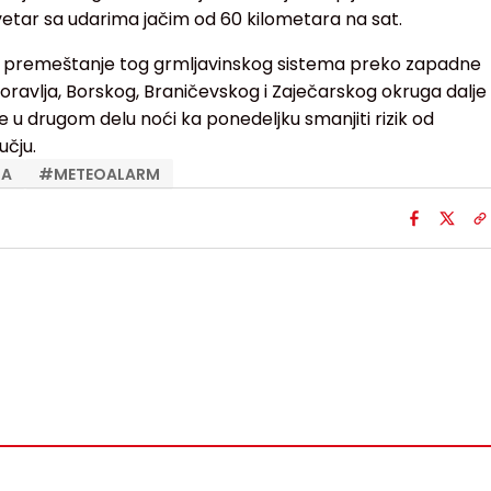
i vetar sa udarima jačim od 60 kilometara na sat.
se premeštanje tog grmljavinskog sistema preko zapadne
oravlja, Borskog, Braničevskog i Zaječarskog okruga dalje
se u drugom delu noći ka ponedeljku smanjiti rizik od
čju.
ZA
#
METEOALARM