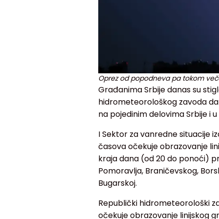
Oprez od popodneva pa tokom večeri 
Građanima Srbije danas su stig
hidrometeorološkog zavoda da 
na pojedinim delovima Srbije i 
I Sektor za vanredne situacije i
časova očekuje obrazovanje lini
kraja dana (od 20 do ponoći) p
Pomoravlja, Braničevskog, Borsk
Bugarskoj.
Republički hidrometeorološki za
očekuje obrazovanje linijskog gr