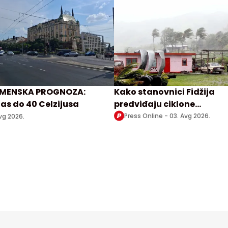
MENSKA PROGNOZA:
Kako stanovnici Fidžija
as do 40 Celzijusa
predviđaju ciklone
posmatrajući pčele i ptice
Press Online -
03. Avg 2026.
vg 2026.