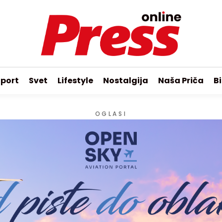
port
Svet
Lifestyle
Nostalgija
Naša Priča
Bi
OGLASI