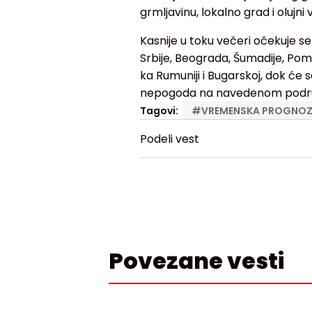
grmljavinu, lokalno grad i olujn
Kasnije u toku večeri očekuje 
Srbije, Beograda, Šumadije, Pom
ka Rumuniji i Bugarskoj, dok će 
nepogoda na navedenom podru
Tagovi:
#
VREMENSKA PROGNO
Podeli vest
Povezane vesti