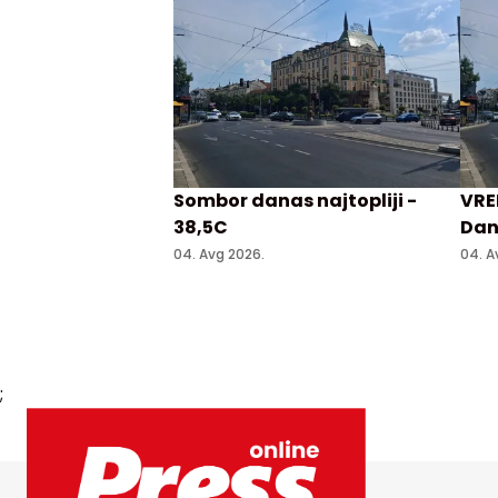
Sombor danas najtopliji -
VRE
38,5C
Dan
04. Avg 2026.
04. A
;