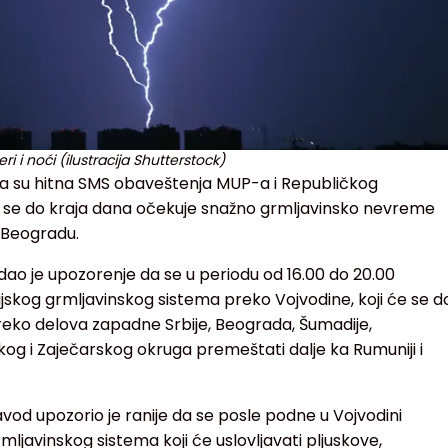
i noći (ilustracija Shutterstock)
la su hitna SMS obaveštenja MUP-a i Republičkog
se do kraja dana očekuje snažno grmljavinsko nevreme
u Beogradu.
zdao je upozorenje da se u periodu od 16.00 do 20.00
jskog grmljavinskog sistema preko Vojvodine, koji će se d
reko delova zapadne Srbije, Beograda, Šumadije,
og i Zaječarskog okruga premeštati dalje ka Rumuniji i
vod upozorio je ranije da se posle podne u Vojvodini
mljavinskog sistema koji će uslovljavati pljuskove,