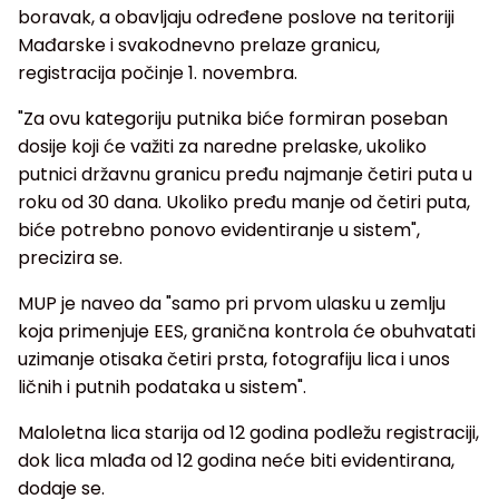
boravak, a obavljaju određene poslove na teritoriji
Mađarske i svakodnevno prelaze granicu,
registracija počinje 1. novembra.
"Za ovu kategoriju putnika biće formiran poseban
dosije koji će važiti za naredne prelaske, ukoliko
putnici državnu granicu pređu najmanje četiri puta u
roku od 30 dana. Ukoliko pređu manje od četiri puta,
biće potrebno ponovo evidentiranje u sistem",
precizira se.
MUP je naveo da "samo pri prvom ulasku u zemlju
koja primenjuje EES, granična kontrola će obuhvatati
uzimanje otisaka četiri prsta, fotografiju lica i unos
ličnih i putnih podataka u sistem".
Maloletna lica starija od 12 godina podležu registraciji,
dok lica mlađa od 12 godina neće biti evidentirana,
dodaje se.