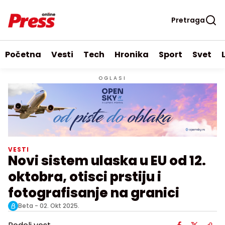
Pretraga
Početna
Vesti
Tech
Hronika
Sport
Svet
OGLASI
VESTI
Novi sistem ulaska u EU od 12.
oktobra, otisci prstiju i
fotografisanje na granici
Beta -
02. Okt 2025.