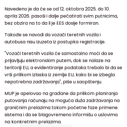
Navedeno je da će se od 12. oktobra 2025. do 10.
aprila 2026. pasoši i dalje pečatirati svim putnicima,
bez obzira na to da li je EES dosije formiran.
Takođe se navodi da vozači teretnih vozila i
autobusa nisu izuzeta iz postupka registracije.
"Vozači teretnih vozila će samostalno moći da se
prijavljuju elektronskim putem, dok se nalaze na
teritoriji EU, a evidentiranje podataka trebalo bi da se
vrši prilikom izlaska iz zemlje EU, kako bi se izbegla
nepotrebna zadržavanja", piše u saopštenju.
MUP je apelovao na građane da prilikom planiranja
putovanja računaju na moguća duža zadržavanja na
graničnim prelazima tokom početne faze primene
sistema i da se blagovremeno informišu o uslovima
na konkretnim prelazima.