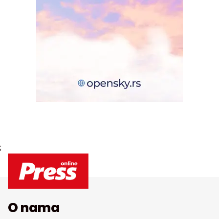
;
O nama