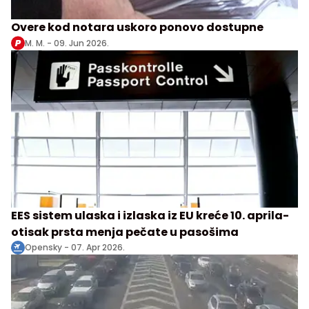
Overe kod notara uskoro ponovo dostupne
M. M. -
09. Jun 2026.
EES sistem ulaska i izlaska iz EU kreće 10. aprila-
otisak prsta menja pečate u pasošima
Opensky -
07. Apr 2026.