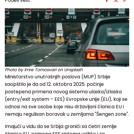
Podeli vest
Photo by Imre Tomosvari on Unsplash
Ministarstvo unutrašnjih poslova (MUP) Srbije
saopštilo je da od 12. oktobra 2025. počinje
postepena primena novog sistema ulaska/izlaska
(entry/exit system – EES) Evropske unije (EU), koji se
odnosi na sve osobe koje nisu državljani članica EU i
nemaju regulisan boravak u zemljama "Šengen zone".
Imajući u vidu da se Srbija graniči sa četiri zemlje
članice EU, primena EES sistema važiće i za