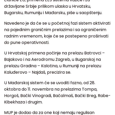
državljane Srbije prilikom ulaska u Hrvatsku,
Bugarsku, Rumuniju i Mađarsku, piše u saopštenju.
Navedeno je da će se u početnoj fazi sistem aktivirati
na pojedinim graničnim prelazima i sa ograničenim
radnim vremenom, koje će se postepeno proširivati
do pune operativnosti.
U Hrvatskoj primena počinje na prelazu Batrovci –
Bajakovo i na Aerodromu Zagreb, u Bugarskoj na
prelazu Gradina – Kalotina, u Rumuniji na prelazu
Kaluđerovo – Najdaš, precizira se.
U Mađarskoj sistem će se uvoditi fazno, od 28.
oktobra do 11. novembra na prelazima Tompa,
Horgoš, Bački Vinogradi, Bačalmaš, Bački Breg, Rabe-
Kibekhaza i drugim.
MUP je dodao da za one koji nemaju regulisan