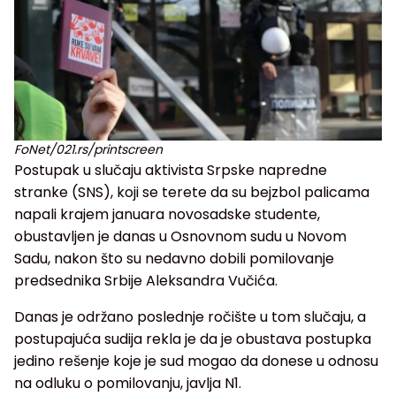
FoNet/021.rs/printscreen
Postupak u slučaju aktivista Srpske napredne
stranke (SNS), koji se terete da su bejzbol palicama
napali krajem januara novosadske studente,
obustavljen je danas u Osnovnom sudu u Novom
Sadu, nakon što su nedavno dobili pomilovanje
predsednika Srbije Aleksandra Vučića.
Danas je održano poslednje ročište u tom slučaju, a
postupajuća sudija rekla je da je obustava postupka
jedino rešenje koje je sud mogao da donese u odnosu
na odluku o pomilovanju, javlja N1.