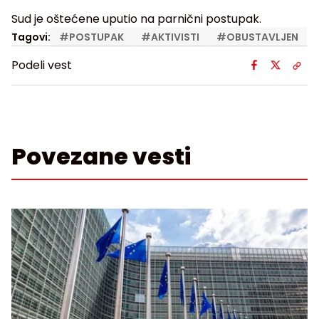
Sud je oštećene uputio na parnični postupak.
Tagovi:
#
POSTUPAK
#
AKTIVISTI
#
OBUSTAVLJEN
Podeli vest
Povezane vesti