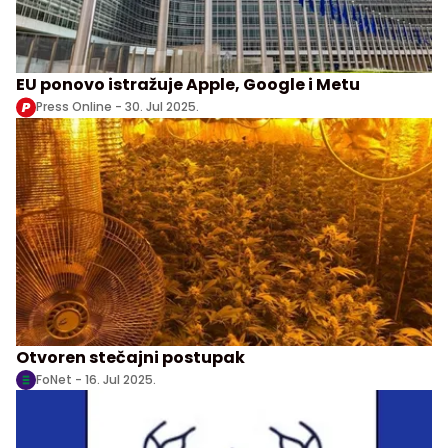
EU ponovo istražuje Apple, Google i Metu
Press Online -
30. Jul 2025.
Otvoren stečajni postupak
FoNet -
16. Jul 2025.