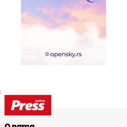
;
O nama