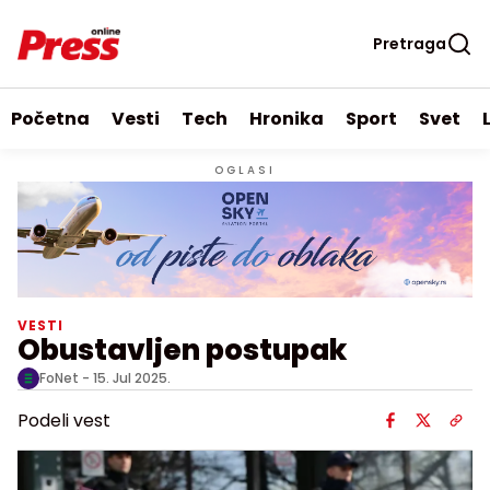
Pretraga
Početna
Vesti
Tech
Hronika
Sport
Svet
OGLASI
VESTI
Obustavljen postupak
FoNet -
15. Jul 2025.
Podeli vest