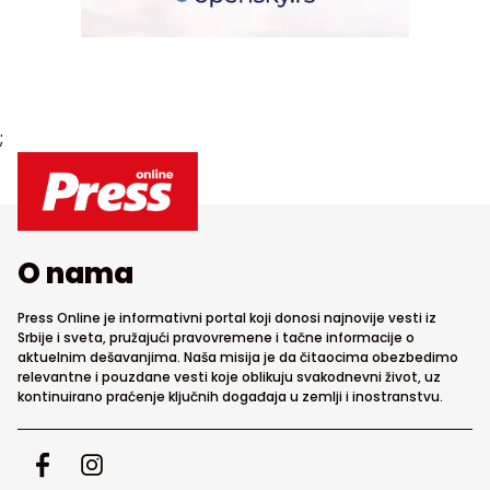
;
O nama
Press Online je informativni portal koji donosi najnovije vesti iz
Srbije i sveta, pružajući pravovremene i tačne informacije o
aktuelnim dešavanjima. Naša misija je da čitaocima obezbedimo
relevantne i pouzdane vesti koje oblikuju svakodnevni život, uz
kontinuirano praćenje ključnih događaja u zemlji i inostranstvu.