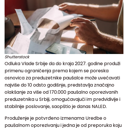
Shutterstock
Odluka Vlade Srbije da do kraja 2027. godine produži
primenu ograničenja prema kojem se poreska
osnovica za preduzetnike paušalce može uvećavati
najviše do 10 odsto godišnje, predstavlja značajno
olakšanje za više od 170.000 paušalno oporezivanih
preduzetnika u Srbiji, omogućavajući im predvidivije i
stabilnije poslovanje, saopštio je danas NALED.
Produženje je potvrđeno izmenama Uredbe o
paušalnom oporezivanju i jedna je od preporuka koju