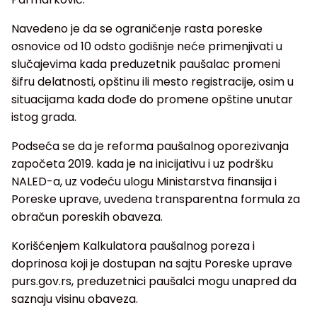
Navedeno je da se ograničenje rasta poreske
osnovice od 10 odsto godišnje neće primenjivati u
slučajevima kada preduzetnik paušalac promeni
šifru delatnosti, opštinu ili mesto registracije, osim u
situacijama kada dođe do promene opštine unutar
istog grada.
Podseća se da je reforma paušalnog oporezivanja
započeta 2019. kada je na inicijativu i uz podršku
NALED-a, uz vodeću ulogu Ministarstva finansija i
Poreske uprave, uvedena transparentna formula za
obračun poreskih obaveza.
Korišćenjem Kalkulatora paušalnog poreza i
doprinosa koji je dostupan na sajtu Poreske uprave
purs.gov.rs, preduzetnici paušalci mogu unapred da
saznaju visinu obaveza.