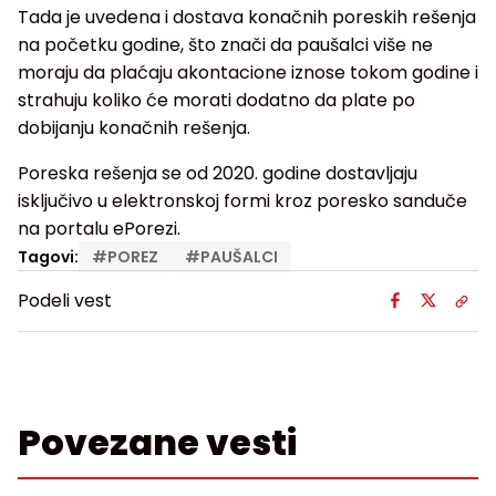
Tada je uvedena i dostava konačnih poreskih rešenja
na početku godine, što znači da paušalci više ne
moraju da plaćaju akontacione iznose tokom godine i
strahuju koliko će morati dodatno da plate po
dobijanju konačnih rešenja.
Poreska rešenja se od 2020. godine dostavljaju
isključivo u elektronskoj formi kroz poresko sanduče
na portalu ePorezi.
Tagovi:
#
POREZ
#
PAUŠALCI
Podeli vest
Povezane vesti