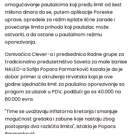
omogućavanje paušalcima koji pređu limit od šest
miliona dinara da se, putem aplikacije Poreske
uprave, opredele za režim isplate lične zarade i
povećanje limita prihoda koji paušalac može
ostvariti, a da ostane u paušalnom režimu
oporezivanja.
Osnivačica Clever-a i predsednica Radne grupe za
tradicionalno preduzetništvo Saveta za male biznise
NALED-a Sofija Popara Parmarković kazala je da je
dobar primer iz okruženja Hrvatska koja je ove
godine izjednačila limit za paušalno oporezivanje sa
pragom za ulazak u PDV, podižući ga sa 40.000 na
60.000 evra.
"Time se uvažavaju inflatorna kretanja i smanjuje
mogućnost grešaka i zabune koje nastaju zbog
postojanja dva različita limita", istakla je Popara
Parmarković.