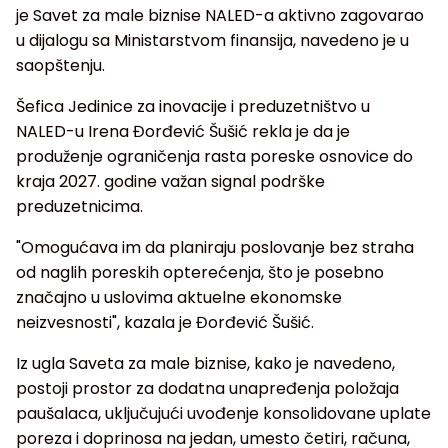
je Savet za male biznise NALED-a aktivno zagovarao
u dijalogu sa Ministarstvom finansija, navedeno je u
saopštenju.
Šefica Jedinice za inovacije i preduzetništvo u
NALED-u Irena Đorđević Šušić rekla je da je
produženje ograničenja rasta poreske osnovice do
kraja 2027. godine važan signal podrške
preduzetnicima.
"Omogućava im da planiraju poslovanje bez straha
od naglih poreskih opterećenja, što je posebno
značajno u uslovima aktuelne ekonomske
neizvesnosti", kazala je Đorđević Šušić.
Iz ugla Saveta za male biznise, kako je navedeno,
postoji prostor za dodatna unapređenja položaja
paušalaca, uključujući uvođenje konsolidovane uplate
poreza i doprinosa na jedan, umesto četiri, računa,