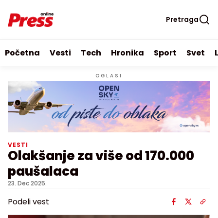
Pretraga
Početna
Vesti
Tech
Hronika
Sport
Svet
OGLASI
VESTI
Olakšanje za više od 170.000
paušalaca
23. Dec 2025.
Podeli vest