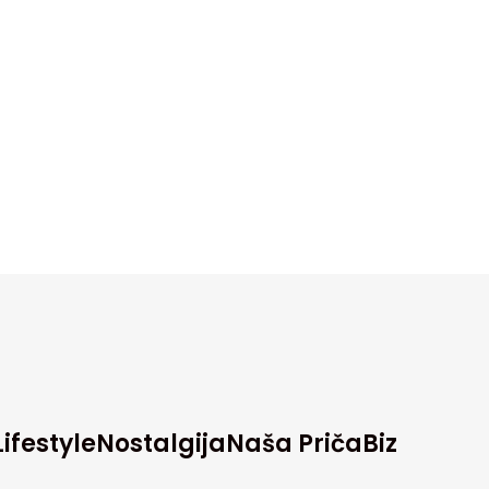
Lifestyle
Nostalgija
Naša Priča
Biz