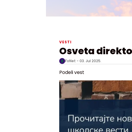
VESTI
Osveta direkt
FoNet -
03. Jul 2025.
Podeli vest