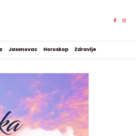
z
Jasenovac
Horoskop
Zdravlje