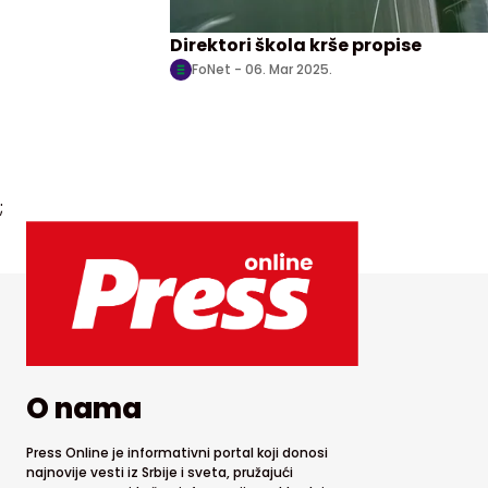
Direktori škola krše propise
FoNet -
06. Mar 2025.
;
O nama
Press Online je informativni portal koji donosi
najnovije vesti iz Srbije i sveta, pružajući