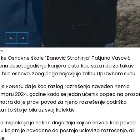
en
e Osnovne škole "Banović Strahinja" Tatjana Vasović
jena desetogodišnja karijera čista kao suza i da za takav
 bilo osnova, zbog čega najavljuje žalbu Upravnom sudu.
a je FoNetu da je kao razlog razrešenja naveden nemio
ptembru 2024. godine kada se jedan učenik popeo na prozo
smatra da je pravi povod za njeno razrešenje podrška
i to što je bila uz svoj kolektiv.
 inspekcija je nakon događaja koji se navodi kao povod
 u kojem je navedeno da postoje uslovi za razrešenje, ali
je.