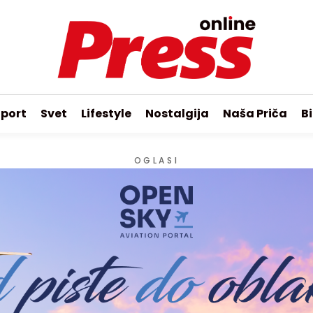
port
Svet
Lifestyle
Nostalgija
Naša Priča
Bi
OGLASI