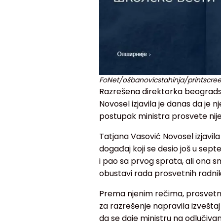
FoNet/ošbanovicstahinja/printscre
Razrešena direktorka beogradsk
Novosel izjavila je danas da je n
postupak ministra prosvete nije
Tatjana Vasović Novosel izjavil
događaj koji se desio još u se
i pao sa prvog sprata, ali ona 
obustavi rada prosvetnih radnika 
Prema njenim rečima, prosvetna
za razrešenje napravila izveštaj
da se daje ministru na odlučivan