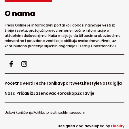
O nama
Press Online je informativni portal koji donosi najnovije vesti iz
Srbije i sveta, pružajući pravovremene i tačne informacije o
aktuelnim dešavanjima. Naša misija je da čitaocima obezbedimo
relevantne i pouzdane vesti koje oblikuju svakodnevni život, uz
kontinuirano praćenje ključnih događaja u zemlji i inostranstvu.
Početna
Vesti
Tech
Hronika
Sport
Svet
Lifestyle
Nostalgija
Naša Priča
Biz
Jasenovac
Horoskop
Zdravlje
Uslovi korišćenja
Politika privatnosti
Impressum
Designed and developed by
Fidelity