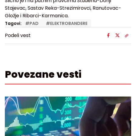
Slično je i na putnim pravcima Studena-Donji
Stajevac, Sastav Reka-Strezimirovci, Ranutovac-
Gložje i Ribarci-Karmanica.
Tagovi:
#
PAD
#
ELEKTROBANDERE
Podeli vest
Povezane vesti