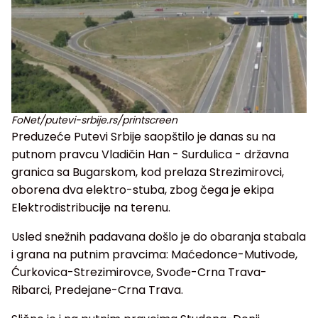
FoNet/putevi-srbije.rs/printscreen
Preduzeće Putevi Srbije saopštilo je danas su na
putnom pravcu Vladičin Han - Surdulica - državna
granica sa Bugarskom, kod prelaza Strezimirovci,
oborena dva elektro-stuba, zbog čega je ekipa
Elektrodistribucije na terenu.
Usled snežnih padavana došlo je do obaranja stabala
i grana na putnim pravcima: Maćedonce-Mutivode,
Ćurkovica-Strezimirovce, Svođe-Crna Trava-
Ribarci, Predejane-Crna Trava.