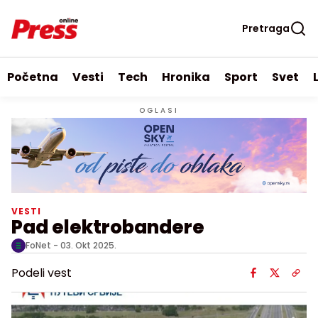
Pretraga
Početna
Vesti
Tech
Hronika
Sport
Svet
OGLASI
VESTI
Pad elektrobandere
FoNet -
03. Okt 2025.
Podeli vest