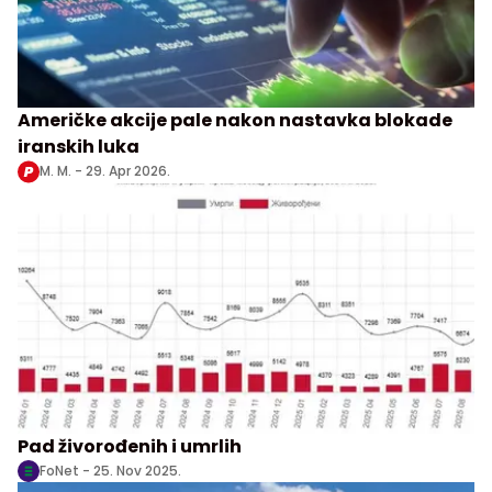
Američke akcije pale nakon nastavka blokade
iranskih luka
M. M. -
29. Apr 2026.
Pad živorođenih i umrlih
FoNet -
25. Nov 2025.