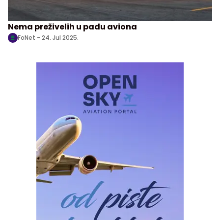
Nema preživelih u padu aviona
FoNet -
24. Jul 2025.