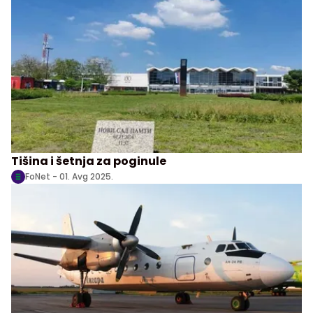
Tišina i šetnja za poginule
FoNet -
01. Avg 2025.