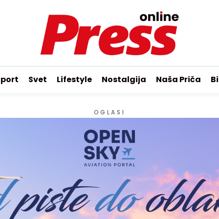
port
Svet
Lifestyle
Nostalgija
Naša Priča
Bi
OGLASI