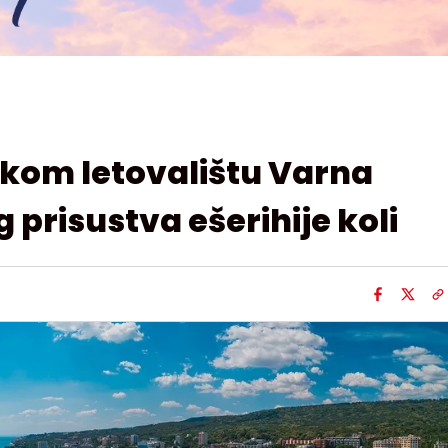
skom letovalištu Varna
 prisustva ešerihije koli