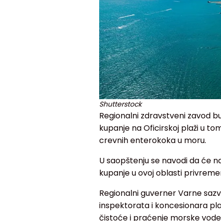
Shutterstock
Regionalni zdravstveni zavod b
kupanje na Oficirskoj plaži u tom
crevnih enterokoka u moru.
U saopštenju se navodi da će na 
kupanje u ovoj oblasti privreme
Regionalni guverner Varne saz
inspektorata i koncesionara pla
čistoće i praćenje morske vode