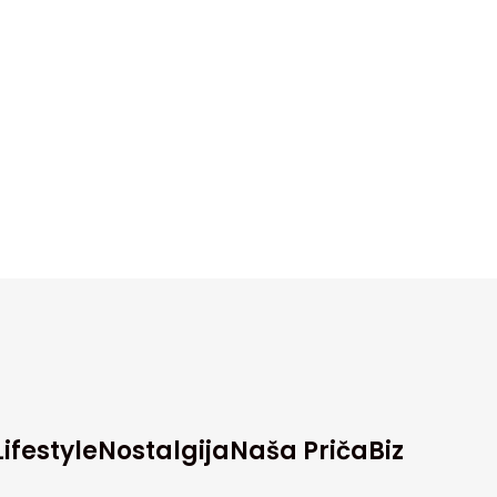
Lifestyle
Nostalgija
Naša Priča
Biz