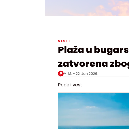
VESTI
Plaža u bugar
zatvorena zbog
M. M. -
22. Jun 2026.
Podeli vest