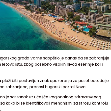
ugarskog grada Varne saopštio je danas da se zabranjuje
 letovalištu, zbog posebno visokih nivoa ešerihije koli i
plaži biti postavljen znak upozorenja za posetioce, da je
no zabranjeno, prenosi bugarski portal Nova.
vao je sastanak uz učešće Regionalnog zdravstvenog
ža kako bi se identifikovali mehanizmi za strožu kontrolu
.