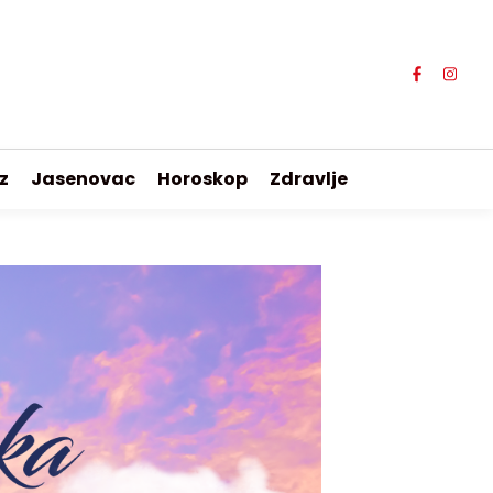
z
Jasenovac
Horoskop
Zdravlje