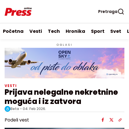
Pretraga
Početna
Vesti
Tech
Hronika
Sport
Svet
OGLASI
VESTI
Prijava nelegalne nekretnine
moguća i iz zatvora
Beta -
04. Feb 2026.
Podeli vest