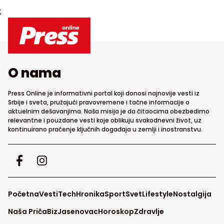
;
O nama
Press Online je informativni portal koji donosi najnovije vesti iz
Srbije i sveta, pružajući pravovremene i tačne informacije o
aktuelnim dešavanjima. Naša misija je da čitaocima obezbedimo
relevantne i pouzdane vesti koje oblikuju svakodnevni život, uz
kontinuirano praćenje ključnih događaja u zemlji i inostranstvu.
Početna
Vesti
Tech
Hronika
Sport
Svet
Lifestyle
Nostalgija
Naša Priča
Biz
Jasenovac
Horoskop
Zdravlje