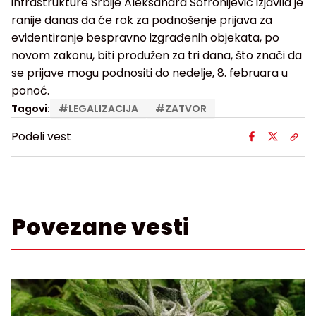
infrastrukture Srbije Aleksandra Sofronijević izjavila je
ranije danas da će rok za podnošenje prijava za
evidentiranje bespravno izgrađenih objekata, po
novom zakonu, biti produžen za tri dana, što znači da
se prijave mogu podnositi do nedelje, 8. februara u
ponoć.
Tagovi:
#
LEGALIZACIJA
#
ZATVOR
Podeli vest
Povezane vesti