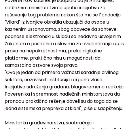
Poverenikov kabinet je saopštio da je Antonijević
nadležnim ministarstvima uputio inicijativu za
rešavanje tog problema nakon što mu se Fondacija
"Vilard" iz Ivanjice obratila ukazujući da osobe u
kaznenim ustanovama, zbog obaveze da zahteve
podnose elektronski u skladu sa nedavno usvojenim
Zakonom o posebnim uslovima za evidentiranje i upis
prava na nepokretnostima, preko digitalne
platforme, praktično nisu u mogućnosti da
samostalno ostvare svoja prava.
"Ovo je jedan od primera važnosti saradnje civilnog
sektora, nezavisnih institucija i organa vlasti.
Inicijativa udruženja građana, blagovremena reakcija
Poverenika i spremnost nadležnih ministarstava da
pronađu praktično rešenje doveli su do toga da se
jedna sistemska prepreka otkloni", piše u saopštenju.
Ministarka građevinarstva, saobraćaja i