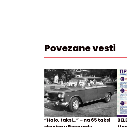
Povezane vesti
“Halo, taksi…” – na 65 taksi
BELE
stanica u Beogradu
Mon