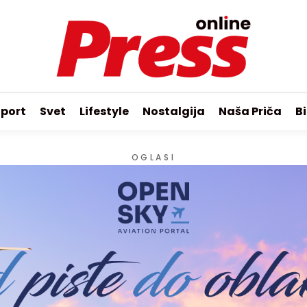
port
Svet
Lifestyle
Nostalgija
Naša Priča
Bi
OGLASI