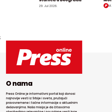
Obre
M.
29. Jul 2026.
bes
Beo
;
O nama
Press Online je informativni portal koji donosi
najnovije vesti iz Srbije i sveta, pružajući
pravovremene i tačne informacije o aktuelnim
dešavanjima. Naša misija je da čitaocima
obezbedimo relevantne i pouzdane vesti koje