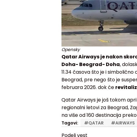
Opensky
Qatar Airways je nakon skor
Doha- Beograd- Doha
, dolas
11.34 časova što je i simbolično o
Beograd, pre nego što je suspen
februara 2026. dok će
revitali
Qatar Airways je još tokom april
regionalni letovi za Beograd, 
na više od 160 destinacija preko
Tagovi:
#
QATAR
#
AIRWAYS
Podeli vest