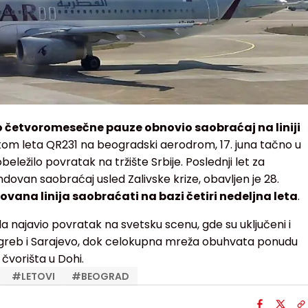
o četvoromesečne pauze obnovio saobraćaj na liniji
kom leta QR231 na beogradski aerodrom, 17. juna tačno u
beležilo povratak na tržište Srbije. Poslednji let za
dovan saobraćaj usled Zalivske krize, obavljen je 28.
zovana linija saobraćati na bazi četiri nedeljna leta
.
a najavio povratak na svetsku scenu, gde su uključeni i
Zagreb i Sarajevo, dok celokupna mreža obuhvata ponudu
 čvorišta u Dohi.
#
LETOVI
#
BEOGRAD