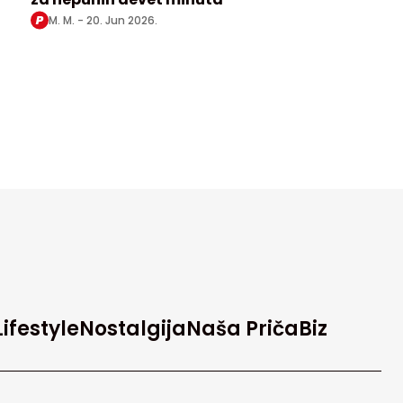
M. M. -
20. Jun 2026.
Lifestyle
Nostalgija
Naša Priča
Biz