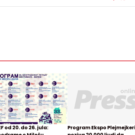
F od 20. do 26. jula:
Program Ekspo Plejmejker
odrame o Milošu
poziva 20.000 ljudi da