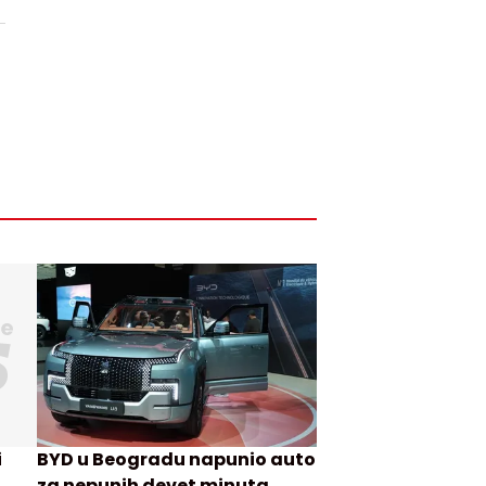
i
BYD u Beogradu napunio auto
za nepunih devet minuta