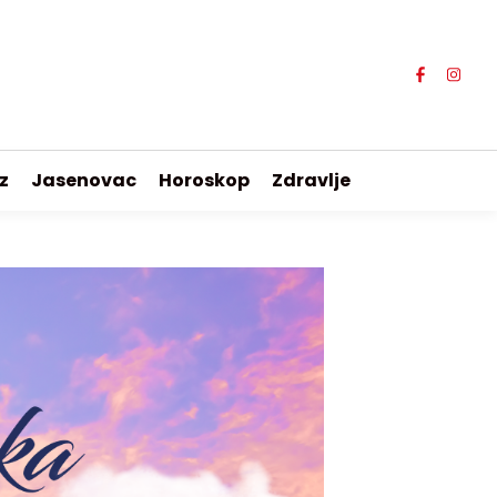
z
Jasenovac
Horoskop
Zdravlje