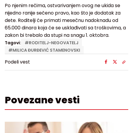
Po njenim rečima, ostvarivanjem ovog ne ukida se
nijedno ranije sečeno pravo, kao što je dodatak za
dete. Roditelji će primati mesečnu nadoknadu od
65.000 dinara koja će se usklađivati sa troškovima, a
zakon bi trebalo da stupi na snagu 1. oktobra.
Tagovi:
#
RODITELJ-NEGOVATELJ
#
MILICA ĐURĐEVIĆ STAMENOVSKI
Podeli vest
Povezane vesti