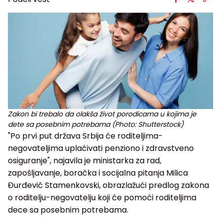
Zakon bi trebalo da olakša život porodicama u kojima je
dete sa posebnim potrebama (Photo: Shutterstock)
"Po prvi put država Srbija će roditeljima-
negovateljima uplaćivati penziono i zdravstveno
osiguranje", najavila je ministarka za rad,
zapošljavanje, boračka i socijalna pitanja Milica
Đurđević Stamenkovski, obrazlažući predlog zakona
o roditelju-negovatelju koji će pomoći roditeljima
dece sa posebnim potrebama.