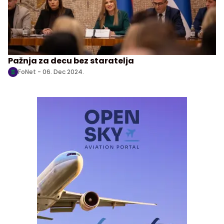
Pažnja za decu bez staratelja
FoNet -
06. Dec 2024.