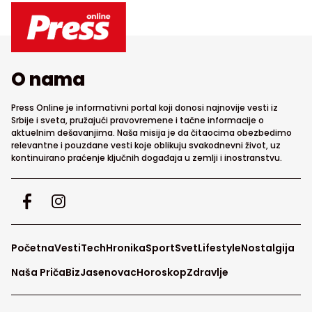
O nama
Press Online je informativni portal koji donosi najnovije vesti iz
Srbije i sveta, pružajući pravovremene i tačne informacije o
aktuelnim dešavanjima. Naša misija je da čitaocima obezbedimo
relevantne i pouzdane vesti koje oblikuju svakodnevni život, uz
kontinuirano praćenje ključnih događaja u zemlji i inostranstvu.
Početna
Vesti
Tech
Hronika
Sport
Svet
Lifestyle
Nostalgija
Naša Priča
Biz
Jasenovac
Horoskop
Zdravlje