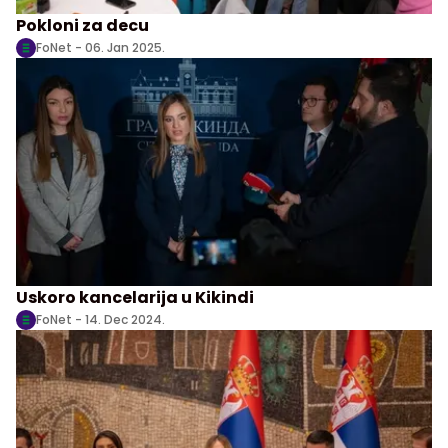
Pokloni za decu
FoNet -
06. Jan 2025.
Uskoro kancelarija u Kikindi
FoNet -
14. Dec 2024.