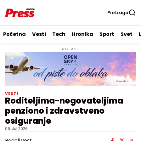
Pretraga
Početna
Vesti
Tech
Hronika
Sport
Svet
OGLASI
VESTI
Roditeljima-negovateljima
penziono i zdravstveno
osiguranje
06. Jul 2026.
Podeli vest