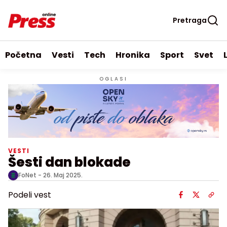
Pretraga
Početna
Vesti
Tech
Hronika
Sport
Svet
OGLASI
VESTI
Šesti dan blokade
FoNet -
26. Maj 2025.
Podeli vest