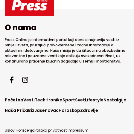
O nama
Press Online je informativni portal koji donosi najnovije vesti iz
Srbije i sveta, pružajući pravovremene i tačne informacije o
aktuelnim dešavanjima. Naša misija je da čitaocima obezbedimo
relevantne i pouzdane vesti koje oblikuju svakodnevni život, uz
kontinuirano praćenje ključnih događaja u zemlji i inostranstvu.
Početna
Vesti
Tech
Hronika
Sport
Svet
Lifestyle
Nostalgija
Naša Priča
Biz
Jasenovac
Horoskop
Zdravlje
Uslovi korišćenja
Politika privatnosti
Impressum