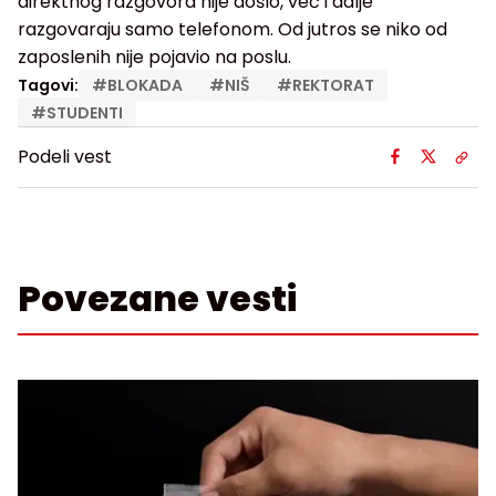
direktnog razgovora nije došlo, već i dalje
razgovaraju samo telefonom. Od jutros se niko od
zaposlenih nije pojavio na poslu.
Tagovi:
#
BLOKADA
#
NIŠ
#
REKTORAT
#
STUDENTI
Podeli vest
Povezane vesti