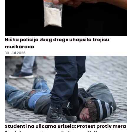
Niška policija zbog droge uhapsila trojicu
muškaraca
30. Jul 2026.
Studenti na ulicama Brisela: Protest protiv mera