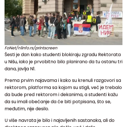
FoNet/n1info.rs/printscreen
Šesti je dan kako studenti blokiraju zgradu Rektorata
u Nišu, iako je prvobitno bilo planirano da tu ostanu tri
dana, javlja N1.
Prema prvim najavama i kako su krenuli razgovori sa
rektorom, platforma sa kojom su stigli, već je trebalo
da bude pred rektorom i dekanima, a studenti kažu
da su imali obećanje da će biti potpisana, što se,
međutim, nije desilo.
U više navrata je bilo i najavljenih sastanaka, ali do