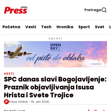
Pretraga
Početna
Vesti
Tech
Hronika
Sport
Svet
OGLASI
VESTI
SPC danas slavi Bogojavljenje:
Praznik objavljivanja Isusa
Hrista i Svete Trojice
Press Online -
19. Jan 2026.