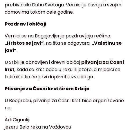
prebiva sila Duha Svetoga. Vernici je čuvaju u svojim
domovima tokom cele godine.
Pozdrav i običaji
Vernici se na Bogojavljenje pozdravljaju rečima:
„Hristos se javi“
, na šta se odgovara:
„Vaistinu se
javi“
.
U Srbiji je obnovljen i drevni običaj
plivanja za Časni
krst
, kada se krst baca u reku ili jezero, a mladići se
takmiče ko će prvi doplivati i izvaditi ga.
Plivanje za Časni krst širom Srbije
U Beogradu, plivanje za Časni krst biće organizovano
na:
Adi Ciganliji
jezeru Bela reka na Voždovcu