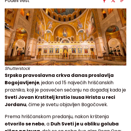
Podeli vest
Shutterstock
Srpska pravoslavna crkva danas proslavlja
Bogojavljenje
, jedan od 15 najvećih hrišćanskih
praznika, koji je posvećen sećanju na događaj kada je
Sveti Jovan Krstitelj krstio Isusa Hrista u reci
Jordanu
, čime je svetu objavljen Bogočovek.
Prema hrišćanskom predanju, nakon krštenja
otvorilo se nebo
, a
Duh Sveti je u obliku goluba