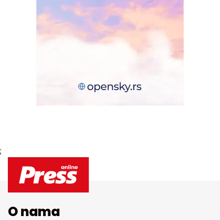
;
O nama