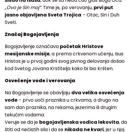
sišao na Isusa
, dok se sa neba čuo glas Boga Oca:
„Ovo je Sin moj“
. Time je, po verovanju,
prvi put
jasno objavljena Sveta Trojica
– Otac, Sin i Duh
Sveti.
Značaj Bogojavljenja
Bogojavljenje označava
početak Hristove
mesijanske misije
, a prema crkvenom učenju, Isus
Hristos je u prvoj godini svog javnog delovanja došao
kod Svetog Jovana Krstitelja kako bi bio kršten.
Osvećenje vode i verovanja
Na Bogojavljenje se obavljaju
dva velika osvećenja
vode
– prvo uoči praznika u crkvama, a drugo na
sam dan praznika, na rekama, jezerima ili drugim
tekućim vodama.
Veruje se da je
bogojavljenska vodica lekovita
, da
štiti od nečistih sila i da se
nikada ne kvari
, jer u njoj