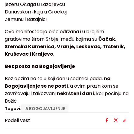
jezeru Očaga u Lazarevcu
Dunavskom keju u Grockoj
Zemunu i Batajnici
Ova manifestacija biće održana i u brojnim
gradovima širom Srbije, među kojima su
Čačak,
Sremska Kamenica, Vranje, Leskovac, Trstenik,
Kruševac i Kraljevo
.
Bez posta na Bogojavljenje
Bez obzira na to u koji dan u sedmici pada,
na
Bogojavljenje se ne posti
, a ovim praznikom se
završavaju i takozvani
nekršteni dani
, koji počinju na
Božić.
Tagovi:
#
BOGOJAVLJENJE
Podeli vest