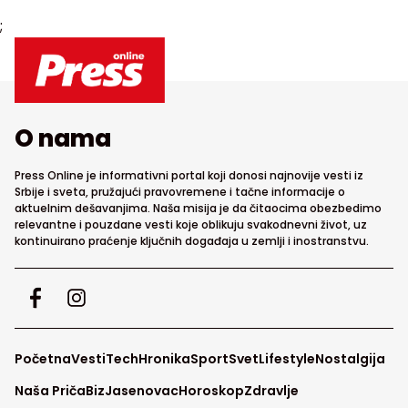
;
O nama
Press Online je informativni portal koji donosi najnovije vesti iz
Srbije i sveta, pružajući pravovremene i tačne informacije o
aktuelnim dešavanjima. Naša misija je da čitaocima obezbedimo
relevantne i pouzdane vesti koje oblikuju svakodnevni život, uz
kontinuirano praćenje ključnih događaja u zemlji i inostranstvu.
Početna
Vesti
Tech
Hronika
Sport
Svet
Lifestyle
Nostalgija
Naša Priča
Biz
Jasenovac
Horoskop
Zdravlje