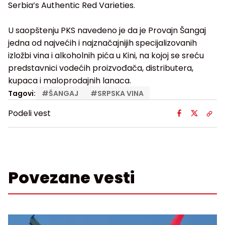
Serbia’s Authentic Red Varieties.
U saopštenju PKS navedeno je da je Provajn Šangaj
jedna od najvećih i najznačajnijih specijalizovanih
izložbi vina i alkoholnih pića u Kini, na kojoj se sreću
predstavnici vodećih proizvođača, distributera,
kupaca i maloprodajnih lanaca.
Tagovi:
#
ŠANGAJ
#
SRPSKA VINA
Podeli vest
Povezane vesti