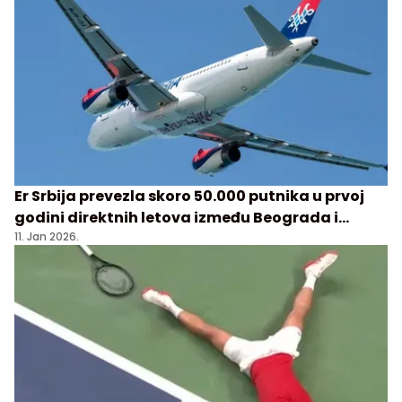
Er Srbija prevezla skoro 50.000 putnika u prvoj
godini direktnih letova između Beograda i
Šangaja
11. Jan 2026.