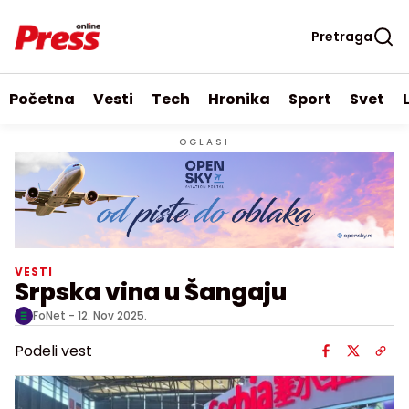
Pretraga
Početna
Vesti
Tech
Hronika
Sport
Svet
OGLASI
VESTI
Srpska vina u Šangaju
FoNet -
12. Nov 2025.
Podeli vest