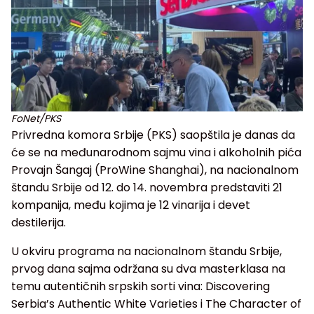
FoNet/PKS
Privredna komora Srbije (PKS) saopštila je danas da
će se na međunarodnom sajmu vina i alkoholnih pića
Provajn Šangaj (ProWine Shanghai), na nacionalnom
štandu Srbije od 12. do 14. novembra predstaviti 21
kompanija, među kojima je 12 vinarija i devet
destilerija.
U okviru programa na nacionalnom štandu Srbije,
prvog dana sajma održana su dva masterklasa na
temu autentičnih srpskih sorti vina: Discovering
Serbia’s Authentic White Varieties i The Character of