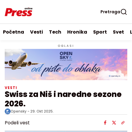
Pretraga
Početna
Vesti
Tech
Hronika
Sport
Svet
OGLASI
VESTI
Swiss za Niš i naredne sezone
2026.
Opensky -
29. Okt 2025.
Podeli vest