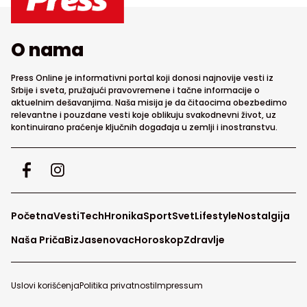
O nama
Press Online je informativni portal koji donosi najnovije vesti iz
Srbije i sveta, pružajući pravovremene i tačne informacije o
aktuelnim dešavanjima. Naša misija je da čitaocima obezbedimo
relevantne i pouzdane vesti koje oblikuju svakodnevni život, uz
kontinuirano praćenje ključnih događaja u zemlji i inostranstvu.
Početna
Vesti
Tech
Hronika
Sport
Svet
Lifestyle
Nostalgija
Naša Priča
Biz
Jasenovac
Horoskop
Zdravlje
Uslovi korišćenja
Politika privatnosti
Impressum