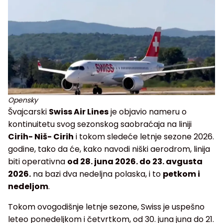
Opensky
Švajcarski
Swiss Air Lines
je objavio nameru o
kontinuitetu svog sezonskog saobraćaja na liniji
Cirih- Niš- Cirih
i tokom sledeće letnje sezone 2026.
godine, tako da će, kako navodi niški aerodrom, linija
biti operativna
od 28. juna 2026. do 23. avgusta
2026.
na bazi dva nedeljna polaska, i to
petkom i
nedeljom
.
Tokom ovogodišnje letnje sezone, Swiss je uspešno
leteo ponedeljkom i četvrtkom, od 30. juna juna do 21.