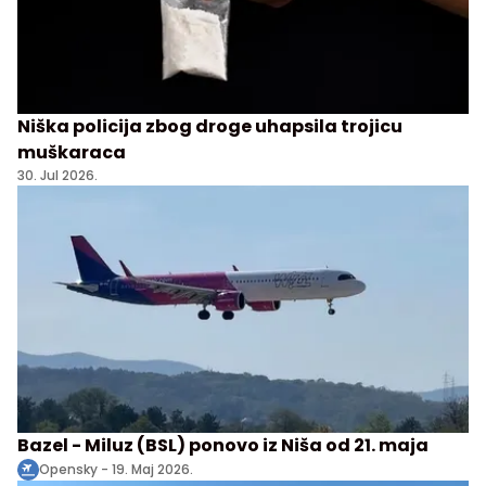
Niška policija zbog droge uhapsila trojicu
muškaraca
30. Jul 2026.
Bazel - Miluz (BSL) ponovo iz Niša od 21. maja
Opensky -
19. Maj 2026.