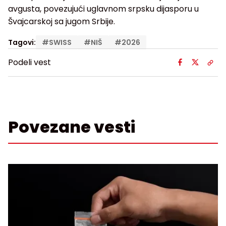
avgusta, povezujući uglavnom srpsku dijasporu u
Švajcarskoj sa jugom Srbije.
Tagovi:
#
SWISS
#
NIŠ
#
2026
Podeli vest
Povezane vesti