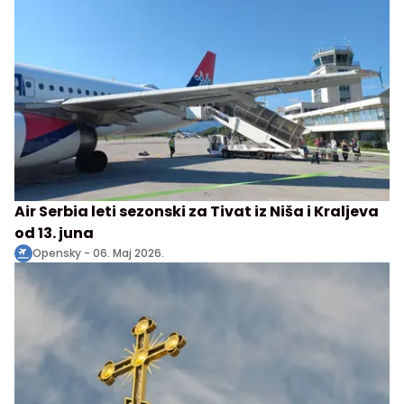
Air Serbia leti sezonski za Tivat iz Niša i Kraljeva
od 13. juna
Opensky -
06. Maj 2026.