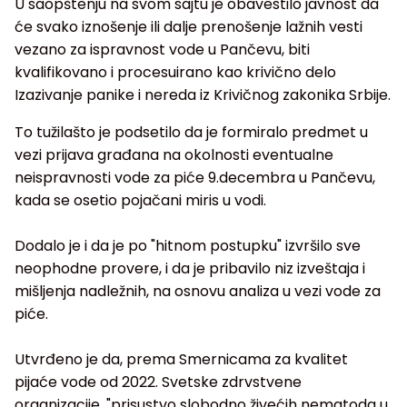
U saopštenju na svom sajtu je obavestilo javnost da
će svako iznošenje ili dalje prenošenje lažnih vesti
vezano za ispravnost vode u Pančevu, biti
kvalifikovano i procesuirano kao krivično delo
Izazivanje panike i nereda iz Krivičnog zakonika Srbije.
To tužilašto je podsetilo da je formiralo predmet u
vezi prijava građana na okolnosti eventualne
neispravnosti vode za piće 9.decembra u Pančevu,
kada se osetio pojačani miris u vodi.
Dodalo je i da je po "hitnom postupku" izvršilo sve
neophodne provere, i da je pribavilo niz izveštaja i
mišljenja nadležnih, na osnovu analiza u vezi vode za
piće.
Utvrđeno je da, prema Smernicama za kvalitet
pijaće vode od 2022. Svetske zdrvstvene
organizacije, "prisustvo slobodno živećih nematoda u