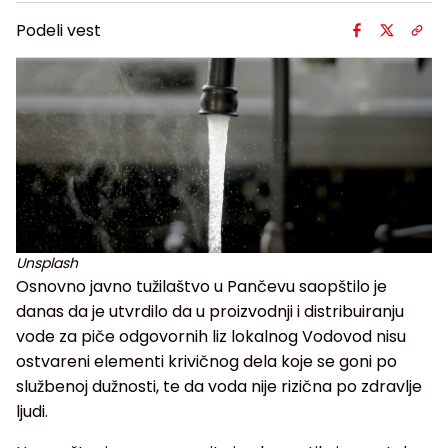
Podeli vest
Unsplash
Osnovno javno tužilaštvo u Pančevu saopštilo je
danas da je utvrdilo da u proizvodnji i distribuiranju
vode za piče odgovornih liz lokalnog Vodovod nisu
ostvareni elementi krivičnog dela koje se goni po
službenoj dužnosti, te da voda nije rizična po zdravlje
ljudi.