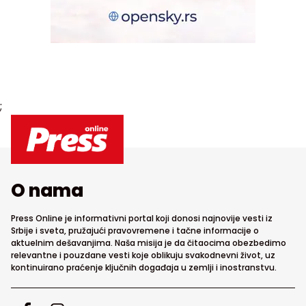
;
O nama
Press Online je informativni portal koji donosi najnovije vesti iz
Srbije i sveta, pružajući pravovremene i tačne informacije o
aktuelnim dešavanjima. Naša misija je da čitaocima obezbedimo
relevantne i pouzdane vesti koje oblikuju svakodnevni život, uz
kontinuirano praćenje ključnih događaja u zemlji i inostranstvu.