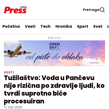
Pretraga
Početna
Vesti
Tech
Hronika
Sport
Svet
OGLASI
VESTI
Tužilaštvo: Voda u Pančevu
nije rizična po zdravlje ljudi, ko
tvrdi suprotno biće
procesuiran
17. Dec 2025.