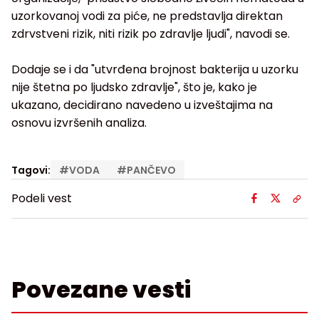
uzorkovanoj vodi za piće, ne predstavlja direktan
zdrvstveni rizik, niti rizik po zdravlje ljudi", navodi se.
Dodaje se i da "utvrđena brojnost bakterija u uzorku
nije štetna po ljudsko zdravlje", što je, kako je
ukazano, decidirano navedeno u izveštajima na
osnovu izvršenih analiza.
Tagovi:
#
VODA
#
PANČEVO
Podeli vest
Povezane vesti