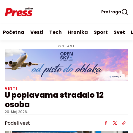
Pretraga
Početna
Vesti
Tech
Hronika
Sport
Svet
OGLASI
VESTI
U poplavama stradalo 12
osoba
20. Maj 2026.
Podeli vest