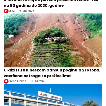
na 80 godina do 2030. godine
M. M. -
15. Jul 2026.
U klizištu u kineskom Gansuu poginula 21 osoba,
završena potraga za preživelima
Press Online -
08. Jul 2026.