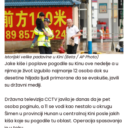
Istorijski velike padavine u Kini (Beta / AP Photo)
Jake kiše i poplave pogodile su Kinu ove nedelje a u
njima je život izgubilo najmanje 12 osoba dok su
desetine hiljada ljudi primorane da se evakuiše, javili
su državni mediji.
Državna televizija CCTV javila je danas da je pet
osoba poginulo, a 11 se vodi kao nestalo u okrugu
Šimen u provinciji Hunan u centralnoj Kini posle jakih
kiša koje su pogodile tu oblast. Operacija spasavanja
je u toku.