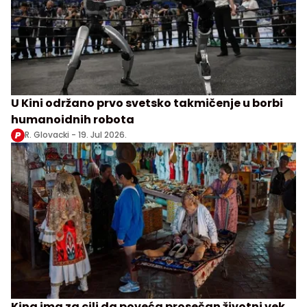
U Kini održano prvo svetsko takmičenje u borbi
humanoidnih robota
R. Glovacki -
19. Jul 2026.
Kina ima za cilj da poveća prosečan životni vek