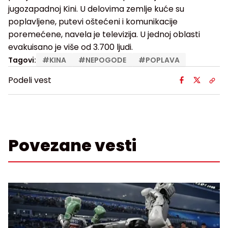
jugozapadnoj Kini. U delovima zemlje kuće su
poplavljene, putevi oštećeni i komunikacije
poremećene, navela je televizija. U jednoj oblasti
evakuisano je više od 3.700 ljudi.
Tagovi:
#
KINA
#
NEPOGODE
#
POPLAVA
Podeli vest
Povezane vesti