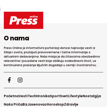
;
O nama
Press Online je informativni portal koji donosi najnovije vesti iz
Srbije i sveta, pružajući pravovremene i tačne informacije o
aktuelnim dešavanjima. Naša misija je da čitaocima obezbedimo
relevantne i pouzdane vesti koje oblikuju svakodnevni život, uz
kontinuirano praćenje ključnih događaja u zemlji i inostranstvu.
Početna
Vesti
Tech
Hronika
Sport
Svet
Lifestyle
Nostalgija
Naša Priča
Biz
Jasenovac
Horoskop
Zdravlje