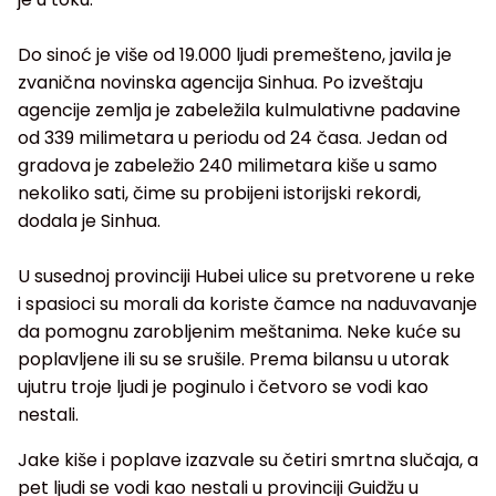
Do sinoć je više od 19.000 ljudi premešteno, javila je
zvanična novinska agencija Sinhua. Po izveštaju
agencije zemlja je zabeležila kulmulativne padavine
od 339 milimetara u periodu od 24 časa. Jedan od
gradova je zabeležio 240 milimetara kiše u samo
nekoliko sati, čime su probijeni istorijski rekordi,
dodala je Sinhua.
U susednoj provinciji Hubei ulice su pretvorene u reke
i spasioci su morali da koriste čamce na naduvavanje
da pomognu zarobljenim meštanima. Neke kuće su
poplavljene ili su se srušile. Prema bilansu u utorak
ujutru troje ljudi je poginulo i četvoro se vodi kao
nestali.
Jake kiše i poplave izazvale su četiri smrtna slučaja, a
pet ljudi se vodi kao nestali u provinciji Guidžu u