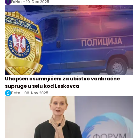
FoNet -
10. Dec 2025.
Uhapšen osumnjičeni za ubistvo vanbračne
supruge u selu kod Leskovca
Beta -
06. Nov 2025.