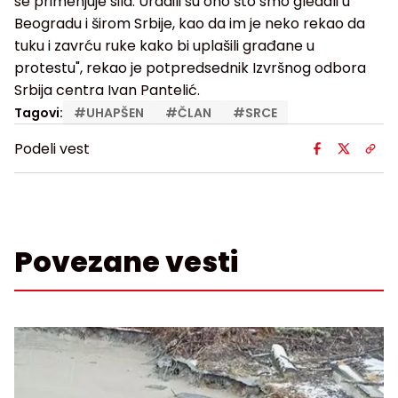
se primenjuje sila. Uradili su ono što smo gledali u
Beogradu i širom Srbije, kao da im je neko rekao da
tuku i zavrću ruke kako bi uplašili građane u
protestu", rekao je potpredsednik Izvršnog odbora
Srbija centra Ivan Pantelić.
Tagovi:
#
UHAPŠEN
#
ČLAN
#
SRCE
Podeli vest
Povezane vesti