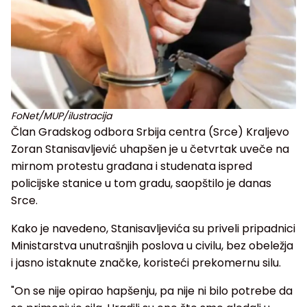
FoNet/MUP/ilustracija
Član Gradskog odbora Srbija centra (Srce) Kraljevo
Zoran Stanisavljević uhapšen je u četvrtak uveče na
mirnom protestu građana i studenata ispred
policijske stanice u tom gradu, saopštilo je danas
Srce.
Kako je navedeno, Stanisavljevića su priveli pripadnici
Ministarstva unutrašnjih poslova u civilu, bez obeležja
i jasno istaknute značke, koristeći prekomernu silu.
"On se nije opirao hapšenju, pa nije ni bilo potrebe da