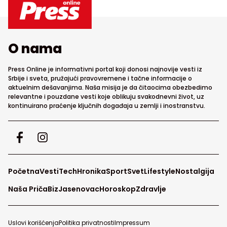
O nama
Press Online je informativni portal koji donosi najnovije vesti iz
Srbije i sveta, pružajući pravovremene i tačne informacije o
aktuelnim dešavanjima. Naša misija je da čitaocima obezbedimo
relevantne i pouzdane vesti koje oblikuju svakodnevni život, uz
kontinuirano praćenje ključnih događaja u zemlji i inostranstvu.
Početna
Vesti
Tech
Hronika
Sport
Svet
Lifestyle
Nostalgija
Naša Priča
Biz
Jasenovac
Horoskop
Zdravlje
Uslovi korišćenja
Politika privatnosti
Impressum