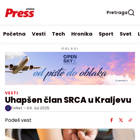
Pretraga
Početna
Vesti
Tech
Hronika
Sport
Svet
OGLASI
VESTI
Uhapšen član SRCA u Kraljevu
FoNet -
04. Jul 2025.
Podeli vest