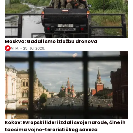
Moskva: Gađali smo izložbu dronova
M. M. -
25. Jul 2026.
Kokov: Evropski lideri izdali svoje narode, čine ih
taocima vojno-terorističkog saveza