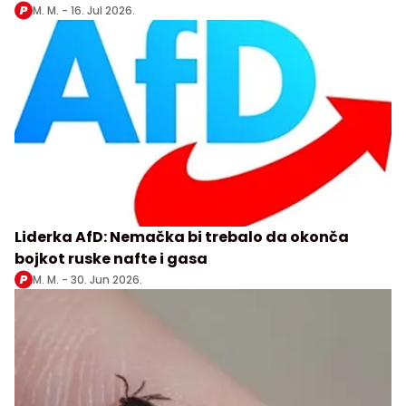
M. M. -
16. Jul 2026.
Liderka AfD: Nemačka bi trebalo da okonča
bojkot ruske nafte i gasa
M. M. -
30. Jun 2026.