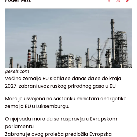
Podeli vest
pexels.com
Većina zemalja EU složila se danas da se do kraja
2027. zabrani uvoz ruskog prirodnog gasa u EU.
Mera je usvojena na sastanku ministara energetike
zemalja EU u Luksemburgu.
O njoj sada mora da se raspravlja u Evropskom
parlamentu
Zabranu je ovog proleća predložila Evropska