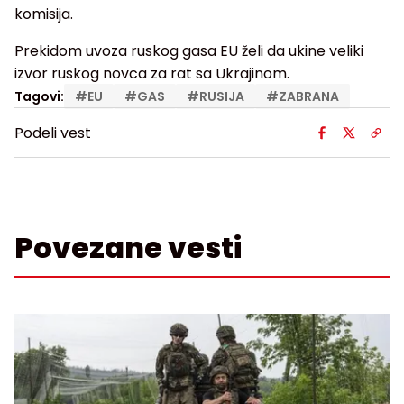
komisija.
Prekidom uvoza ruskog gasa EU želi da ukine veliki
izvor ruskog novca za rat sa Ukrajinom.
Tagovi:
#
EU
#
GAS
#
RUSIJA
#
ZABRANA
Podeli vest
Povezane vesti