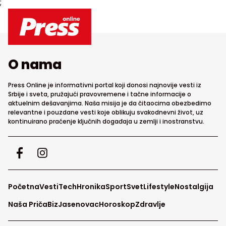
;
O nama
Press Online je informativni portal koji donosi najnovije vesti iz
Srbije i sveta, pružajući pravovremene i tačne informacije o
aktuelnim dešavanjima. Naša misija je da čitaocima obezbedimo
relevantne i pouzdane vesti koje oblikuju svakodnevni život, uz
kontinuirano praćenje ključnih događaja u zemlji i inostranstvu.
Početna
Vesti
Tech
Hronika
Sport
Svet
Lifestyle
Nostalgija
Naša Priča
Biz
Jasenovac
Horoskop
Zdravlje