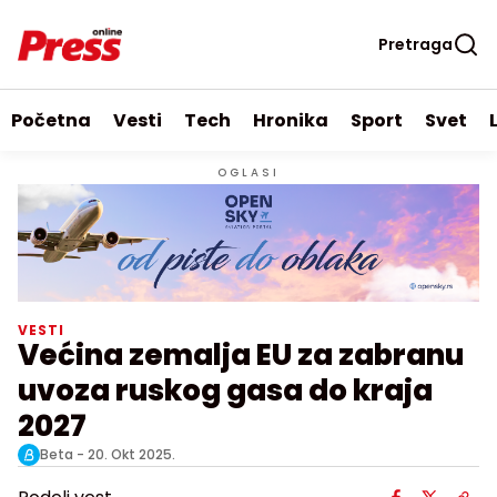
Pretraga
Početna
Vesti
Tech
Hronika
Sport
Svet
OGLASI
VESTI
Većina zemalja EU za zabranu
uvoza ruskog gasa do kraja
2027
Beta -
20. Okt 2025.