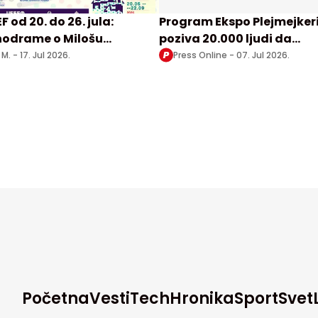
F od 20. do 26. jula:
Program Ekspo Plejmejker
odrame o Milošu
poziva 20.000 ljudi da
noviću i Milunki Savić,
postanu deo Ekspa i
 M. -
17. Jul 2026.
Press Online -
07. Jul 2026.
platni koncerti u
predstave Srbiju
gradu
Početna
Vesti
Tech
Hronika
Sport
Svet