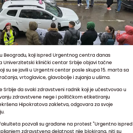
 u Beogradu, koji ispred Urgentnog centra danas
a Univerzitetski klinički centar Srbije objavi tačne
ji su se javili u Urgentni centar posle skupa 15. marta sa
nja, vrtoglavice, glavobolje i zujanja u ušima.
rbije da svaki zdravstveni radnik koji je učestvovao u
vanju zdravstvene nege i političkom etiketiranju
rekršena Hipokratova zakletva, odgovara za svoje
u.
fakulteta pozvali su građane na protest "Urgentno ispred
ljanjem zdravstvena delatnost nije blokirana, niti su