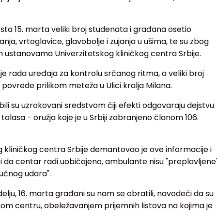
sta 15. marta veliki broj studenata i građana osetio
a, vrtoglavice, glavobolje i zujanja u ušima, te su zbog
 ustanovama Univerzitetskog kliničkog centra Srbije.
nje rada uređaja za kontrolu srčanog ritma, a veliki broj
ovrede prilikom meteža u Ulici kralja Milana.
i su uzrokovani sredstvom čiji efekti odgovaraju dejstvu
alasa - oružja koje je u Srbiji zabranjeno članom 106.
 kliničkog centra Srbije demantovao je ove informacije i
ći da centar radi uobičajeno, ambulante nisu "preplavljene
učnog udara".
ju, 16. marta građani su nam se obratili, navodeći da su
nom centru, obeležavanjem prijemnih listova na kojima je