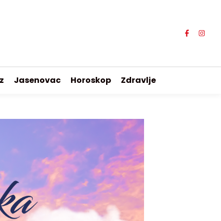
z
Jasenovac
Horoskop
Zdravlje