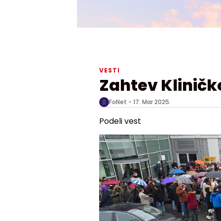
VESTI
Zahtev Kliničk
FoNet -
17. Mar 2025.
Podeli vest