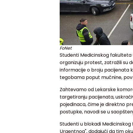
FoNet
Studenti Medicinskog fakulteta
organizuju protest, zatražili su d
informacije o broju pacijenata ko
tegobama poput mučnine, povraća
Zahtevamo od Lekarske komore S
targetiranju pacijenata, uskraći
pojedinaca, čime je direktno p
postupke, navodi se u saopštenj
Studenti u blokadi Medicinskog 
Urgentnog", dodajući da tim okup