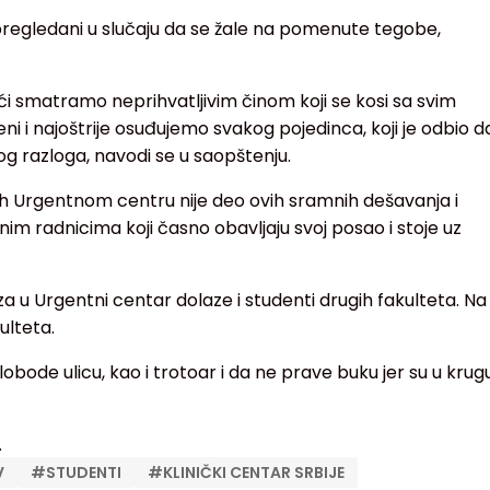
pregledani u slučaju da se žale na pomenute tegobe,
 smatramo neprihvatljivim činom koji se kosi sa svim
i i najoštrije osuđujemo svakog pojedinca, koji je odbio d
og razloga, navodi se u saopštenju.
h Urgentnom centru nije deo ovih sramnih dešavanja i
im radnicima koji časno obavljaju svoj posao i stoje uz
a u Urgentni centar dolaze i studenti drugih fakulteta. Na
ulteta.
lobode ulicu, kao i trotoar i da ne prave buku jer su u krug
.
V
#
STUDENTI
#
KLINIČKI CENTAR SRBIJE