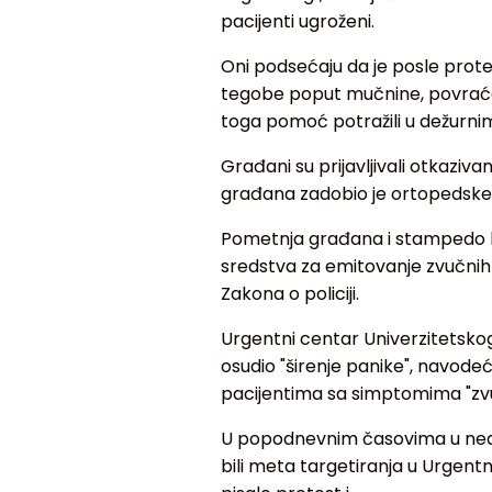
pacijenti ugroženi.
Oni podsećaju da je posle prote
tegobe poput mučnine, povraćanj
toga pomoć potražili u dežurnim
Građani su prijavljivali otkaziva
građana zadobio je ortopedske p
Pometnja građana i stampedo bil
sredstva za emitovanje zvučnih t
Zakona o policiji.
Urgentni centar Univerzitetskog
osudio "širenje panike", navode
pacijentima sa simptomima "zv
U popodnevnim časovima u nedel
bili meta targetiranja u Urgent