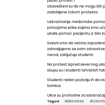
pisalo protest i
obavešteni su da ne mogu biti 
zadobijene tokom protesta.
Uskraćivanje medicinske pomoći
principima etike kojima smo učen
ukaže pomoć pacijentu iz bilo k
Svesni smo da većina zaposleni
zahvaljujemo se svim zdravstven
narod, zaključuju studenti.
Na protest ispred severnog ulaz
skupu su i studenti tehničkih fak
Studenti redari pozivaju ih da os
bolnice.
Ulice su prohodne za saobraćaj
Tagovi:
#
BEOGRAD
#
ZAHTE