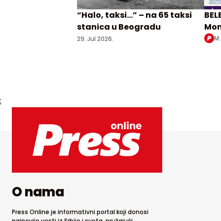
“Halo, taksi…” – na 65 taksi
BELE
stanica u Beogradu
Mon
Obre
M.
29. Jul 2026.
bes
Beo
;
O nama
Press Online je informativni portal koji donosi
najnovije vesti iz Srbije i sveta, pružajući