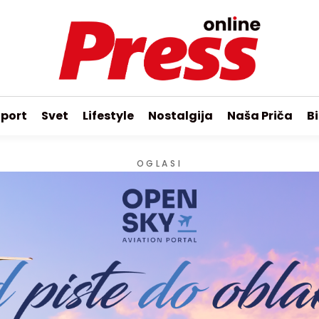
port
Svet
Lifestyle
Nostalgija
Naša Priča
Bi
OGLASI