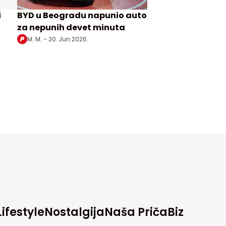
i
BYD u Beogradu napunio auto
za nepunih devet minuta
M. M. -
20. Jun 2026.
Lifestyle
Nostalgija
Naša Priča
Biz