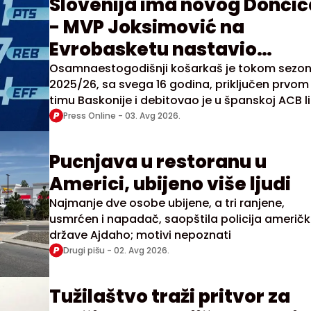
Slovenija ima novog Dončić
- MVP Joksimović na
Evrobasketu nastavio
vrtoglavi uspon
Osamnaestogodišnji košarkaš je tokom sezo
2025/26, sa svega 16 godina, priključen prvom
timu Baskonije i debitovao je u španskoj ACB lig
Evroligi.
Press Online -
03. Avg 2026.
Pucnjava u restoranu u
Americi, ubijeno više ljudi
Najmanje dve osobe ubijene, a tri ranjene,
usmrćen i napadač, saopštila policija američ
države Ajdaho; motivi nepoznati
Drugi pišu -
02. Avg 2026.
Tužilaštvo traži pritvor za