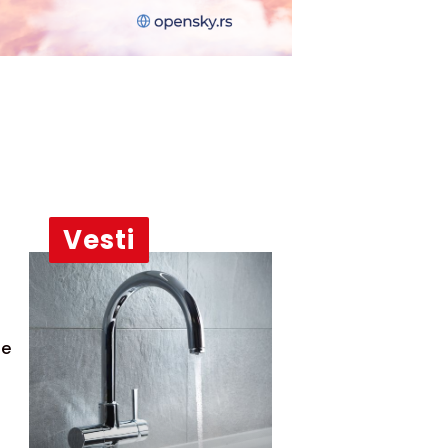
Vesti
se