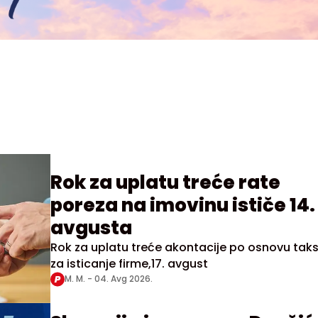
Rok za uplatu treće rate
poreza na imovinu ističe 14.
avgusta
Rok za uplatu treće akontacije po osnovu tak
za isticanje firme,17. avgust
M. M. -
04. Avg 2026.