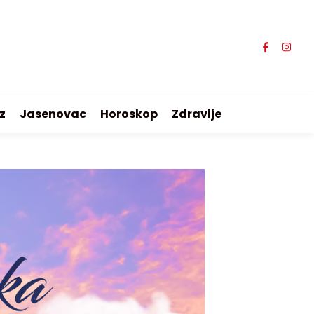
z
Jasenovac
Horoskop
Zdravlje