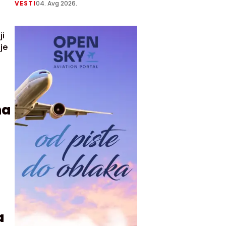
VESTI
04. Avg 2026.
ji
je
na
a