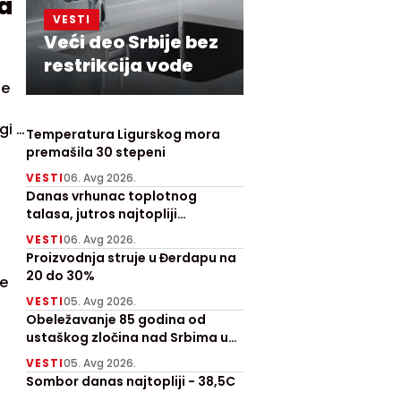
a
VESTI
Veći deo Srbije bez
restrikcija vode
ne
i i
Temperatura Ligurskog mora
premašila 30 stepeni
VESTI
06. Avg 2026.
Danas vrhunac toplotnog
talasa, jutros najtopliji
Zrenjanjin sa 30 stepeni
VESTI
06. Avg 2026.
Proizvodnja struje u Đerdapu na
20 do 30%
ke
VESTI
05. Avg 2026.
Obeležavanje 85 godina od
ustaškog zločina nad Srbima u
Prebilovcima
VESTI
05. Avg 2026.
Sombor danas najtopliji - 38,5C