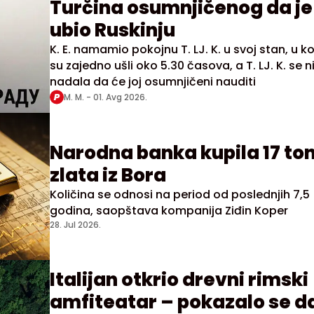
Turčina osumnjičenog da je
ubio Ruskinju
K. E. namamio pokojnu T. LJ. K. u svoj stan, u ko
su zajedno ušli oko 5.30 časova, a T. LJ. K. se ni
nadala da će joj osumnjičeni nauditi
M. M. -
01. Avg 2026.
Narodna banka kupila 17 to
zlata iz Bora
Količina se odnosi na period od poslednjih 7,5
godina, saopštava kompanija Ziđin Koper
28. Jul 2026.
Italijan otkrio drevni rimski
amfiteatar – pokazalo se d