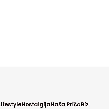
Lifestyle
Nostalgija
Naša Priča
Biz