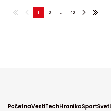
...
1
2
42
Početna
Vesti
Tech
Hronika
Sport
Svet