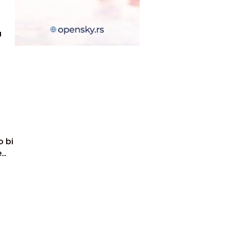
a
o bi
e