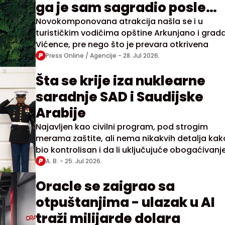
ga je sam sagradio posle
2010. godine
Novokomponovana atrakcija našla se i u
turističkim vodičima opštine Arkunjano i grad
Vićence, pre nego što je prevara otkrivena
Press Online / Agencije -
28. Jul 2026.
Šta se krije iza nuklearne
saradnje SAD i Saudijske
Arabije
Najavljen kao civilni program, pod strogim
merama zaštite, ali nema nikakvih detalja kak
bio kontrolisan i da li uključujuće obogaćivanj
uranijuma
A. B. -
25. Jul 2026.
Oracle se zaigrao sa
otpuštanjima - ulazak u AI
traži milijarde dolara