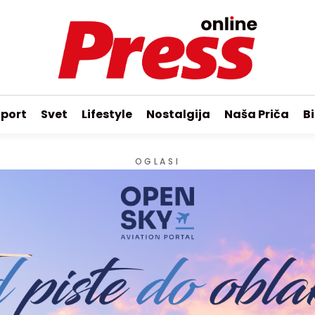
port
Svet
Lifestyle
Nostalgija
Naša Priča
Bi
OGLASI