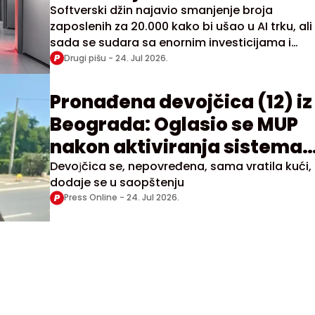
Softverski džin najavio smanjenje broja
zaposlenih za 20.000 kako bi ušao u AI trku, ali
sada se sudara sa enornim investicijama i
bankarskim garancijama
Drugi pišu -
24. Jul 2026.
Pronađena devojčica (12) iz
Beograda: Oglasio se MUP
nakon aktiviranja sistema
"Pronađi me"
Devoјčica se, nepovređena, sama vratila kući,
dodaje se u saopštenju
Press Online -
24. Jul 2026.