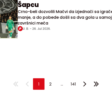
Šapcu
Crno-beli dozvolili Mačvi da izjednači sa igra
manje, a do pobede došli sa dva gola u samoj
završnici meča
U. B. -
26. Jul 2026.
...
1
2
141