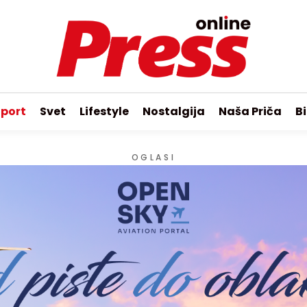
port
Svet
Lifestyle
Nostalgija
Naša Priča
Bi
OGLASI