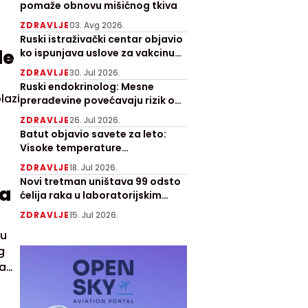
pomaže obnovu mišićnog tkiva
ZDRAVLJE
03. Avg 2026.
Ruski istraživački centar objavio
de
ko ispunjava uslove za vakcinu
protiv raka kože
ZDRAVLJE
30. Jul 2026.
Ruski endokrinolog: Mesne
lazi
prerađevine povećavaju rizik od
raka debelog creva
ZDRAVLJE
26. Jul 2026.
Batut objavio savete za leto:
Visoke temperature
predstavljaju opterećenje za
ZDRAVLJE
18. Jul 2026.
ljude
Novi tretman uništava 99 odsto
ma
ćelija raka u laboratorijskim
testovima
ZDRAVLJE
15. Jul 2026.
 u
g
kao