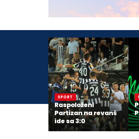
SPORT
Raspoloženi
P
Partizan na revanš
P
ide sa 3:0