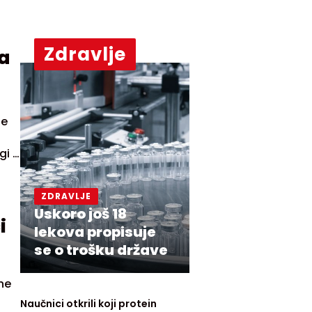
Zdravlje
a
ne
i i
ZDRAVLJE
Uskoro još 18
i
lekova propisuje
se o trošku države
ne
Naučnici otkrili koji protein