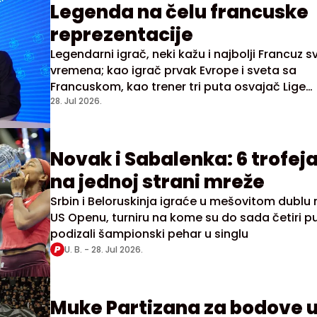
Legenda na čelu francuske
reprezentacije
Legendarni igrač, neki kažu i najbolji Francuz s
vremena; kao igrač prvak Evrope i sveta sa
Francuskom, kao trener tri puta osvajač Lige
šampiona sa Realom
28. Jul 2026.
Novak i Sabalenka: 6 trofej
na jednoj strani mreže
Srbin i Beloruskinja igraće u mešovitom dublu 
US Openu, turniru na kome su do sada četiri p
podizali šampionski pehar u singlu
U. B. -
28. Jul 2026.
Muke Partizana za bodove 