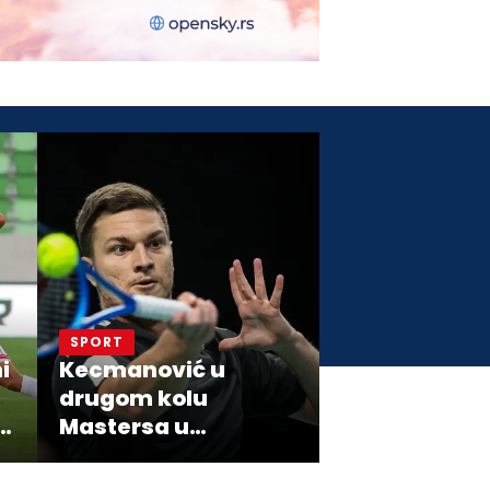
SPORT
i
Kecmanović u
drugom kolu
d
Mastersa u
Montrealu