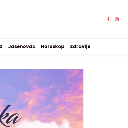
z
Jasenovac
Horoskop
Zdravlje