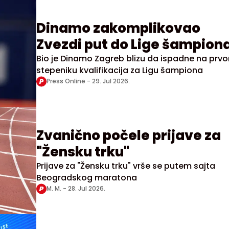
Dinamo zakomplikovao
Zvezdi put do Lige šampion
Bio je Dinamo Zagreb blizu da ispadne na prv
stepeniku kvalifikacija za Ligu šampiona
Press Online -
29. Jul 2026.
Zvanično počele prijave za
"Žensku trku"
Prijave za "Žensku trku" vrše se putem sajta
Beogradskog maratona
M. M. -
28. Jul 2026.