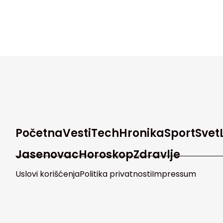
Početna
Vesti
Tech
Hronika
Sport
Svet
Jasenovac
Horoskop
Zdravlje
Uslovi korišćenja
Politika privatnosti
Impressum