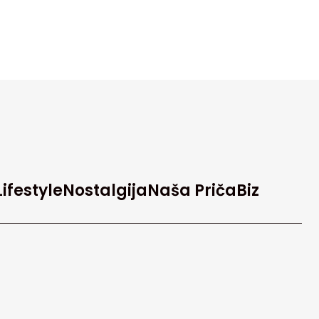
Lifestyle
Nostalgija
Naša Priča
Biz