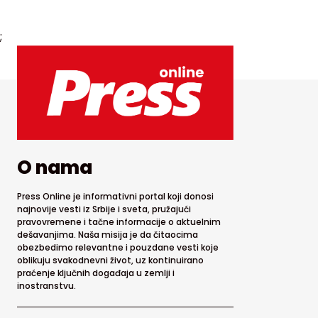
;
O nama
Press Online je informativni portal koji donosi
najnovije vesti iz Srbije i sveta, pružajući
pravovremene i tačne informacije o aktuelnim
dešavanjima. Naša misija je da čitaocima
obezbedimo relevantne i pouzdane vesti koje
oblikuju svakodnevni život, uz kontinuirano
praćenje ključnih događaja u zemlji i
inostranstvu.