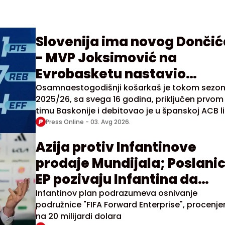
Slovenija ima novog Dončić
- MVP Joksimović na
Evrobasketu nastavio
vrtoglavi uspon
Osamnaestogodišnji košarkaš je tokom sezo
2025/26, sa svega 16 godina, priključen prvom
timu Baskonije i debitovao je u španskoj ACB lig
Evroligi.
Press Online -
03. Avg 2026.
Azija protiv Infantinove
prodaje Mundijala; Poslanic
EP pozivaju Infantina da
objasni plan
Infantinov plan podrazumeva osnivanje
podružnice "FIFA Forward Enterprise", procenje
na 20 milijardi dolara