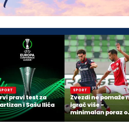
SPORT
SPORT
rvi pravi test za
Zvezdi ne pomaže n
artizan i Sašu Ilića
igrač više -
minimalan poraz o
Hapoela