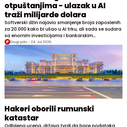
otpuštanjima - ulazak u AI
traži milijarde dolara
Softverski džin najavio smanjenje broja zaposlenih
za 20.000 kako bi ušao u AI trku, ali sada se sudara
sa enornim investicijama i bankarskim
garancijama
Drugi pišu -
24. Jul 2026.
Hakeri oborili rumunski
katastar
Odbijena ucena, država tvrdi da baze podataka