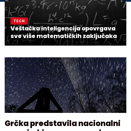
TECH
Veštačka inteligencija opovrgava
sve više matematičkih zaključaka
Grčka predstavila nacionalni