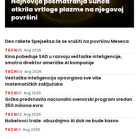
Najnovija posmatranja Sunca
otkrila vrtloge plazme na njegovoj
površini
Deo rakete Spejseksa će se srušiti na površinu Meseca
TECH
05. Avg 2026.
Kina pobeđuje SAD u razvoju veštačke inteligencije,
smatra direktor američke AI kompanije
TECH
04. Avg 2026.
Veštačka inteligencija opovrgava sve više
matematičkih zaključaka
TECH
02. Avg 2026.
Grčka predstavila nacionalni svemirski program vredan
350 miliona evra
TECH
02. Avg 2026.
Nobelovci traže: obuzdajmo AI dok ne bude kasno
TECH
01. Avg 2026.