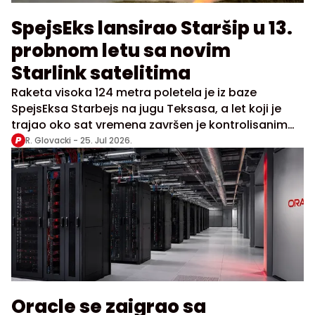
SpejsEks lansirao Staršip u 13.
probnom letu sa novim
Starlink satelitima
Raketa visoka 124 metra poletela je iz baze
SpejsEksa Starbejs na jugu Teksasa, a let koji je
trajao oko sat vremena završen je kontrolisanim
spuštanjem letelice u Indijski okean
R. Glovacki -
25. Jul 2026.
Oracle se zaigrao sa