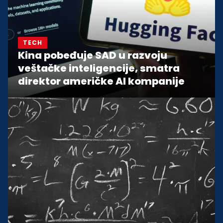
TECH
Kina pobeđuje SAD u razvoju
veštačke inteligencije, smatra
direktor američke AI kompanije