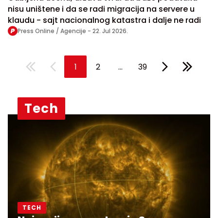
nisu uništene i da se radi migracija na servere u
klaudu - sajt nacionalnog katastra i dalje ne radi
Press Online / Agencije -
22. Jul 2026.
...
1
2
39
Tech
TECH