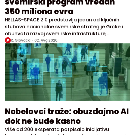
svemirski program vredan
350 miliona evra
HELLAS-SPACE 2.0 predstavlja jedan od ključnih
stubova nacionalne svemirske strategije Grčke i
obuhvata razvoj svemirske infrastrukture,
korišćenje satelitskih aplikacija i podataka
R. Glovacki -
02. Avg 2026.
Nobelovci traže: obuzdajmo AI
dok ne bude kasno
Više od 200 eksperata potpisalo inicijativu