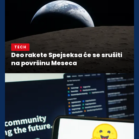
TECH
Deo rakete Spejseksa će se srušiti
na površinu Meseca