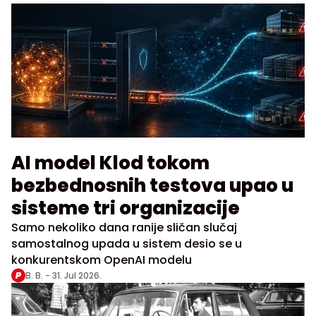
tog astronomskog računa dospeo je i u javnost jer
su čak i mediji izveštavali o tom slučaju, a s kim je
toliko razgovarao nikada nije otkrio. Rekao je
samo da nije “kriv“. Sve se desilo u septembru 1987.
godine.
AI model Klod tokom
bezbednosnih testova upao u
sisteme tri organizacije
Samo nekoliko dana ranije sličan slučaj
samostalnog upada u sistem desio se u
konkurentskom OpenAI modelu
B. B. -
31. Jul 2026.