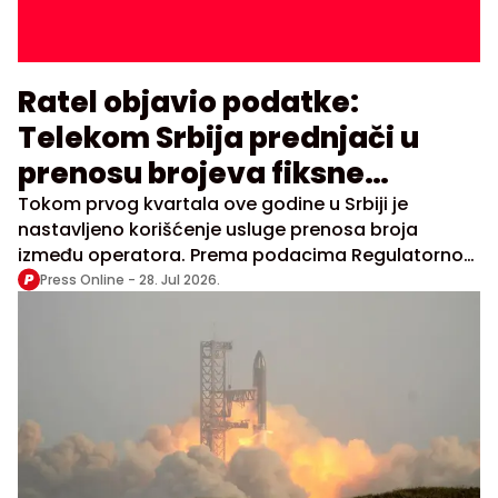
Ratel objavio podatke:
Telekom Srbija prednjači u
prenosu brojeva fiksne
telefonije, A1 u mobilnoj
Tokom prvog kvartala ove godine u Srbiji je
nastavljeno korišćenje usluge prenosa broja
između operatora. Prema podacima Regulatornog
tela za elektronske komunikacije i poštanske
Press Online -
28. Jul 2026.
usluge (Ratel), u tom periodu promenjeno je oko
10.300 brojeva u fiksnoj telefoniji i približno 39.600 u
mobilnim mrežama.