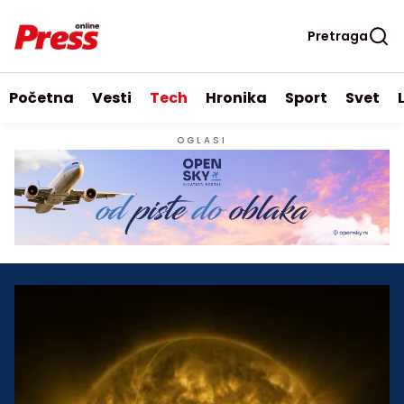
Pretraga
Početna
Vesti
Tech
Hronika
Sport
Svet
OGLASI