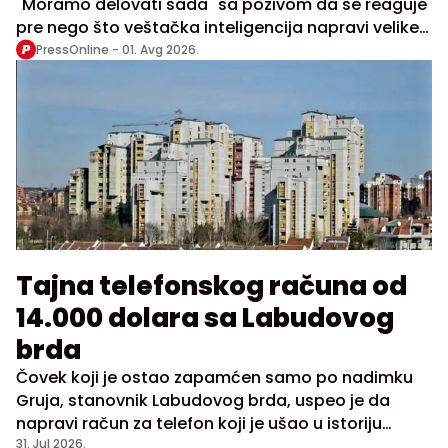
"Moramo delovati sada" sa pozivom da se reaguje
pre nego što veštačka inteligencija napravi velike
promene na tržištu radne snage
PressOnline -
01. Avg 2026.
Tajna telefonskog računa od
14.000 dolara sa Labudovog
brda
Čovek koji je ostao zapamćen samo po nadimku
Gruja, stanovnik Labudovog brda, uspeo je da
napravi račun za telefon koji je ušao u istoriju
domaćih telekomunikacija kao najveći ikada. Zbog
31. Jul 2026.