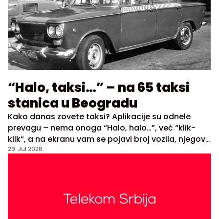
“Halo, taksi…” – na 65 taksi
stanica u Beogradu
Kako danas zovete taksi? Aplikacije su odnele
prevagu – nema onoga “Halo, halo…”, već “klik-
klik“, a na ekranu vam se pojavi broj vozila, njegova
ruta, GPS lokacija. Aplikacije su tako zaista prava
29. Jul 2026.
revolucija u saobraćaju. Sve do pojave tableta i
mobilnih telefona, istorija odnosa klijent-taksi bila
je poprilično – dosadna. Jedina velika prekretnica
bilo je uvođenje radio stanica u vozilima 1970.
godine, jer su omogućavale da vam dispečar u
centrali taksija preusmeri najbliže vozilo.