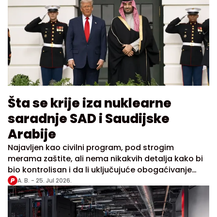
Šta se krije iza nuklearne
saradnje SAD i Saudijske
Arabije
Najavljen kao civilni program, pod strogim
merama zaštite, ali nema nikakvih detalja kako bi
bio kontrolisan i da li uključujuće obogaćivanje
uranijuma
A. B. -
25. Jul 2026.