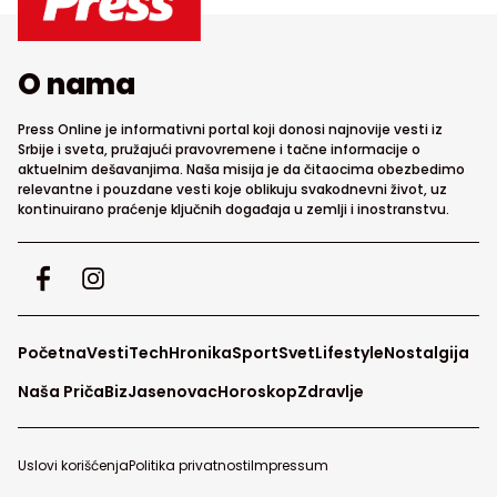
O nama
Press Online je informativni portal koji donosi najnovije vesti iz
Srbije i sveta, pružajući pravovremene i tačne informacije o
aktuelnim dešavanjima. Naša misija je da čitaocima obezbedimo
relevantne i pouzdane vesti koje oblikuju svakodnevni život, uz
kontinuirano praćenje ključnih događaja u zemlji i inostranstvu.
Početna
Vesti
Tech
Hronika
Sport
Svet
Lifestyle
Nostalgija
Naša Priča
Biz
Jasenovac
Horoskop
Zdravlje
Uslovi korišćenja
Politika privatnosti
Impressum