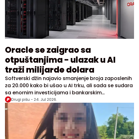
Oracle se zaigrao sa
otpuštanjima - ulazak u AI
traži milijarde dolara
Softverski džin najavio smanjenje broja zaposlenih
za 20.000 kako bi ušao u AI trku, ali sada se sudara
sa enornim investicijama i bankarskim
garancijama
Drugi pišu -
24. Jul 2026.