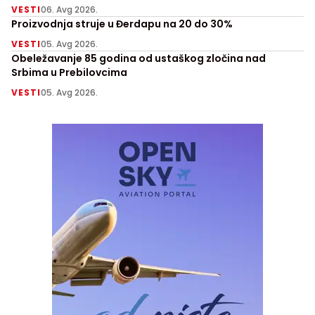
VESTI
06. Avg 2026.
Proizvodnja struje u Đerdapu na 20 do 30%
VESTI
05. Avg 2026.
Obeležavanje 85 godina od ustaškog zločina nad
Srbima u Prebilovcima
VESTI
05. Avg 2026.