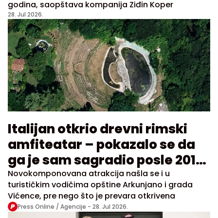
godina, saopštava kompanija Ziđin Koper
28. Jul 2026.
Italijan otkrio drevni rimski
amfiteatar – pokazalo se da
ga je sam sagradio posle 2010.
godine
Novokomponovana atrakcija našla se i u
turističkim vodičima opštine Arkunjano i grada
Vićence, pre nego što je prevara otkrivena
Press Online / Agencije -
28. Jul 2026.