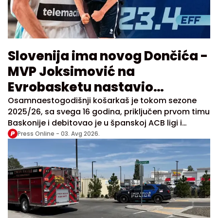
Slovenija ima novog Dončića -
MVP Joksimović na
Evrobasketu nastavio
vrtoglavi uspon
Osamnaestogodišnji košarkaš je tokom sezone
2025/26, sa svega 16 godina, priključen prvom timu
Baskonije i debitovao je u španskoj ACB ligi i
Evroligi.
Press Online -
03. Avg 2026.