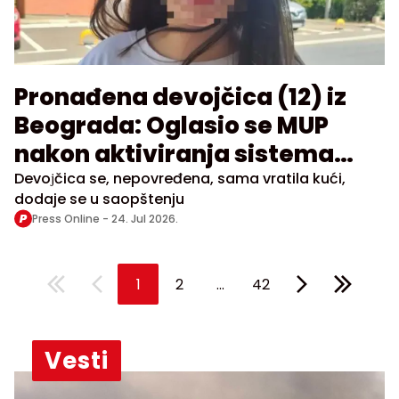
Pronađena devojčica (12) iz
Beograda: Oglasio se MUP
nakon aktiviranja sistema
"Pronađi me"
Devoјčica se, nepovređena, sama vratila kući,
dodaje se u saopštenju
Press Online -
24. Jul 2026.
...
1
2
42
Vesti