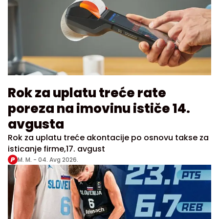
Rok za uplatu treće rate
poreza na imovinu ističe 14.
avgusta
Rok za uplatu treće akontacije po osnovu takse za
isticanje firme,17. avgust
M. M. -
04. Avg 2026.