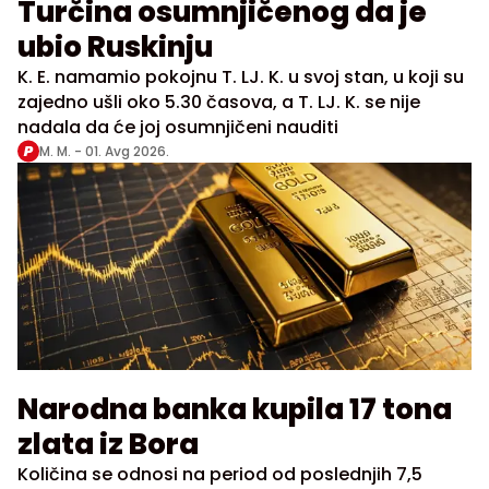
Turčina osumnjičenog da je
ubio Ruskinju
K. E. namamio pokojnu T. LJ. K. u svoj stan, u koji su
zajedno ušli oko 5.30 časova, a T. LJ. K. se nije
nadala da će joj osumnjičeni nauditi
M. M. -
01. Avg 2026.
Narodna banka kupila 17 tona
zlata iz Bora
Količina se odnosi na period od poslednjih 7,5