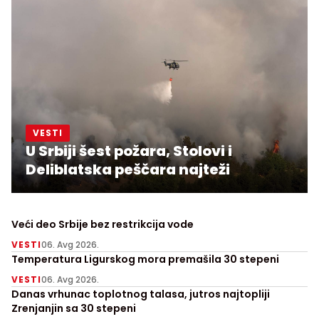
VESTI
U Srbiji šest požara, Stolovi i
Deliblatska peščara najteži
Veći deo Srbije bez restrikcija vode
VESTI
06. Avg 2026.
Temperatura Ligurskog mora premašila 30 stepeni
VESTI
06. Avg 2026.
Danas vrhunac toplotnog talasa, jutros najtopliji
Zrenjanjin sa 30 stepeni