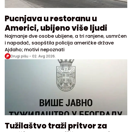
Pucnjava u restoranu u
Americi, ubijeno više ljudi
Najmanje dve osobe ubijene, a tri ranjene, usmrćen
i napadač, saopštila policija američke države
Ajdaho; motivi nepoznati
Drugi pišu -
02. Avg 2026.
Tužilaštvo traži pritvor za