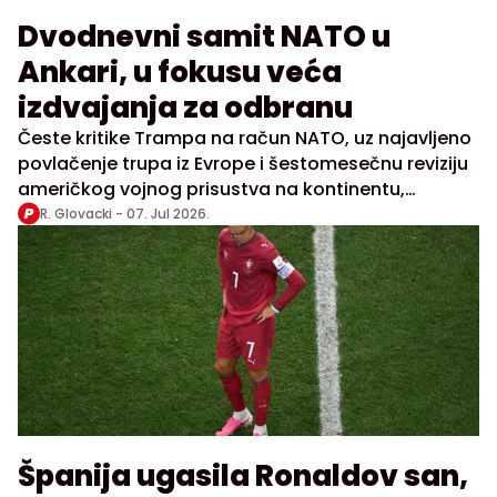
Dvodnevni samit NATO u
Ankari, u fokusu veća
izdvajanja za odbranu
Česte kritike Trampa na račun NATO, uz najavljeno
povlačenje trupa iz Evrope i šestomesečnu reviziju
američkog vojnog prisustva na kontinentu,
doprinele su neizvesnosti unutar Alijanse
R. Glovacki -
07. Jul 2026.
Španija ugasila Ronaldov san,