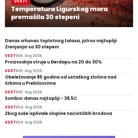
VESTI
Temperatura Ligurskog mora
premašila 30 stepeni
Danas vrhunac toplotnog talasa, jutros najtopliji
Zrenjanjin sa 30 stepeni
VESTI
06. Avg 2026.
Proizvodnja struje u Đerdapu na 20 do 30%
VESTI
05. Avg 2026.
Obeležavanje 85 godina od ustaškog zločina nad
Srbima u Prebilovcima
VESTI
05. Avg 2026.
Sombor danas najtopliji - 38,5C
VESTI
04. Avg 2026.
Zbog suše isplivale olupine nacističkih brodova
VESTI
04. Avg 2026.