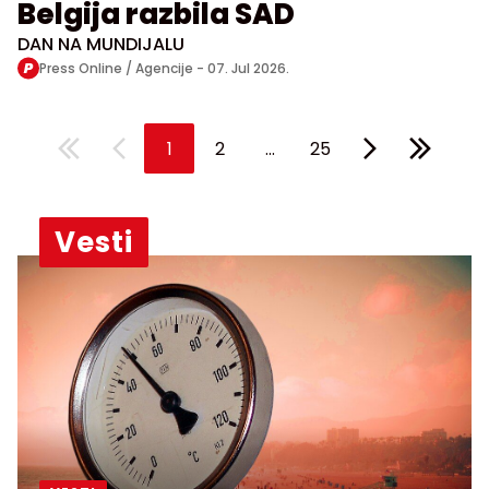
Belgija razbila SAD
DAN NA MUNDIJALU
Press Online / Agencije -
07. Jul 2026.
...
1
2
25
Vesti