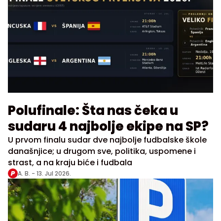
Polufinale: Šta nas čeka u
sudaru 4 najbolje ekipe na SP?
U prvom finalu sudar dve najbolje fudbalske škole
današnjice; u drugom sve, politika, uspomene i
strast, a na kraju biće i fudbala
A. B. -
13. Jul 2026.