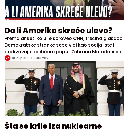
Da li Amerika skreće ulevo?
Prema anketi koju je sproveo CNN, trećina glasača
Demokratske stranke sebe vidi kao socijaliste i
podržavaju političare poput Zohrana Mamdanija i
Aleksandre Okasio Kortez
Drugi pišu -
31. Jul 2026.
Šta se krije iza nuklearne