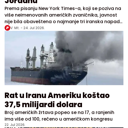
Jordanu
Prema pisanju New York Times-a, koji se poziva na
više neimenovanih američkih zvaničnika, javnost
nije bila obaveštena o najmanje tri iranska napada
na baze u Jordanu
V. Mt. -
24. Jul 2026.
Rat u Iranu Ameriku koštao
37,5 milijardi dolara
Broj američkih žrtava popeo se na 17, a ranjenih
ima više od 100, rečeno u američkom kongresu
22. Jul 2026.