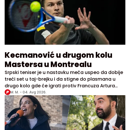
Kecmanović u drugom kolu
Mastersa u Montrealu
Srpski teniser je u nastavku meča uspeo da dobije
treći set u taj-brejku i da stigne do plasmana u
drugo kolo gde će igrati protiv Francuza Artura
Rinderkneša, koji je bio slobodan u prvom kolu
M. M. -
04. Avg 2026.