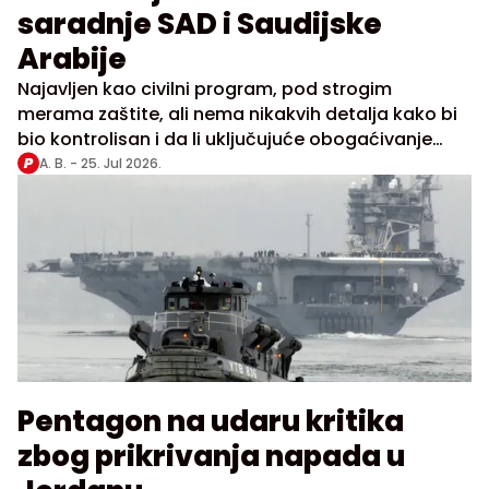
saradnje SAD i Saudijske
Arabije
Najavljen kao civilni program, pod strogim
merama zaštite, ali nema nikakvih detalja kako bi
bio kontrolisan i da li uključujuće obogaćivanje
uranijuma
A. B. -
25. Jul 2026.
Pentagon na udaru kritika
zbog prikrivanja napada u