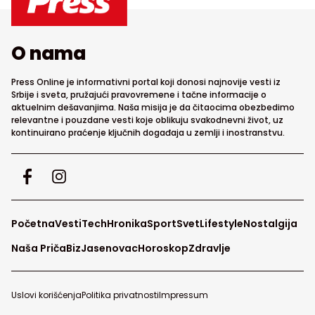
O nama
Press Online je informativni portal koji donosi najnovije vesti iz
Srbije i sveta, pružajući pravovremene i tačne informacije o
aktuelnim dešavanjima. Naša misija je da čitaocima obezbedimo
relevantne i pouzdane vesti koje oblikuju svakodnevni život, uz
kontinuirano praćenje ključnih događaja u zemlji i inostranstvu.
Početna
Vesti
Tech
Hronika
Sport
Svet
Lifestyle
Nostalgija
Naša Priča
Biz
Jasenovac
Horoskop
Zdravlje
Uslovi korišćenja
Politika privatnosti
Impressum