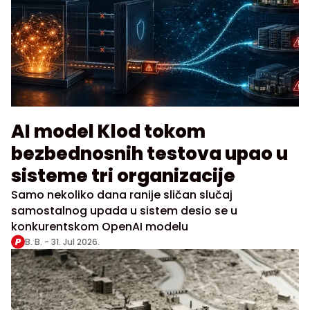
AI model Klod tokom
bezbednosnih testova upao u
sisteme tri organizacije
Samo nekoliko dana ranije sličan slučaj
samostalnog upada u sistem desio se u
konkurentskom OpenAI modelu
B. B. -
31. Jul 2026.