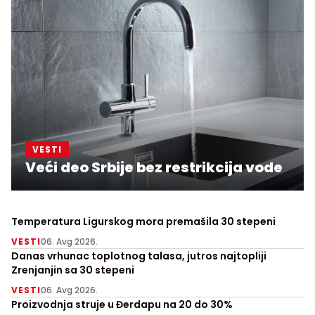
VESTI
Veći deo Srbije bez restrikcija vode
Temperatura Ligurskog mora premašila 30 stepeni
VESTI
06. Avg 2026.
Danas vrhunac toplotnog talasa, jutros najtopliji
Zrenjanjin sa 30 stepeni
VESTI
06. Avg 2026.
Proizvodnja struje u Đerdapu na 20 do 30%