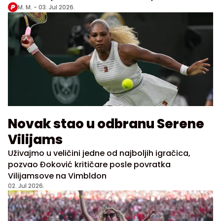
višednevnih pogrebnih ceremonija
M. M. -
03. Jul 2026.
Novak stao u odbranu Serene
Vilijams
Uživajmo u veličini jedne od najboljih igračica,
pozvao Đoković kritičare posle povratka
Vilijamsove na Vimbldon
02. Jul 2026.