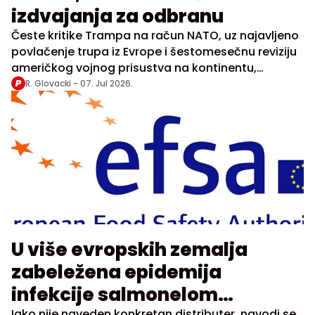
izdvajanja za odbranu
Česte kritike Trampa na račun NATO, uz najavljeno
povlačenje trupa iz Evrope i šestomesečnu reviziju
američkog vojnog prisustva na kontinentu,
doprinele su neizvesnosti unutar Alijanse
R. Glovacki -
07. Jul 2026.
U više evropskih zemalja
zabeležena epidemija
infekcije salmonelom
Iako nije naveden konkretan distributer, navodi se