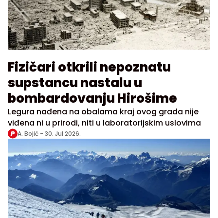
Fizičari otkrili nepoznatu
supstancu nastalu u
bombardovanju Hirošime
Legura nađena na obalama kraj ovog grada nije
viđena ni u prirodi, niti u laboratorijskim uslovima
A. Bojić -
30. Jul 2026.