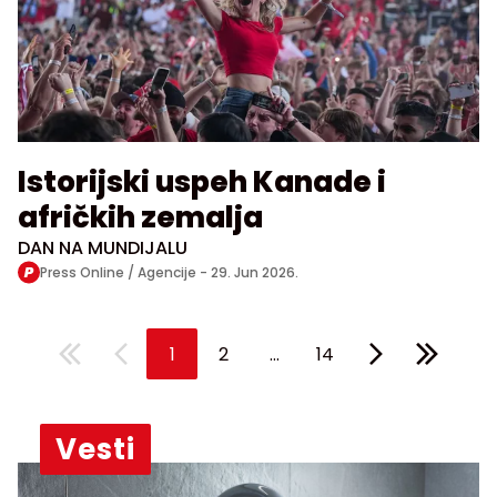
Istorijski uspeh Kanade i
afričkih zemalja
DAN NA MUNDIJALU
Press Online / Agencije -
29. Jun 2026.
...
1
2
14
Vesti