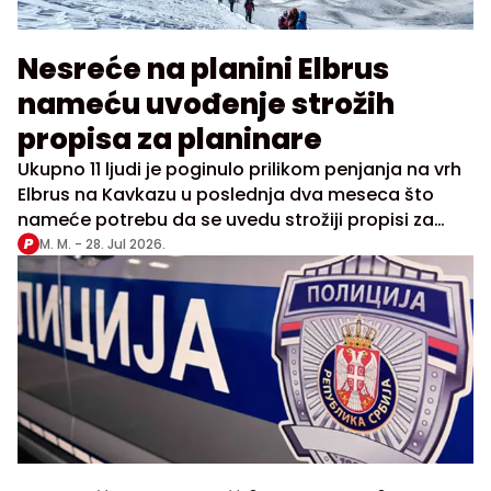
Nesreće na planini Elbrus
nameću uvođenje strožih
propisa za planinare
Ukupno 11 ljudi je poginulo prilikom penjanja na vrh
Elbrus na Kavkazu u poslednja dva meseca što
nameće potrebu da se uvedu strožiji propisi za
planinare
M. M. -
28. Jul 2026.