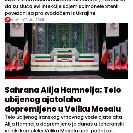
povezane s nudlama
da su slučajevi infekcije sojem salmonele Stenli
povezani sa proizvođačem iz Ukrajine
M. M. -
03. Jul 2026.
Sahrana Alija Hamneija: Telo
ubijenog ajatolaha
dopremljeno u Veliku Mosalu
Telo ubijenog iranskog vrhovnog vođe ajatolaha
Alija Hamneija dopremljeno je danas u teheranski
verski kompleks Velika Mosala uoči početka