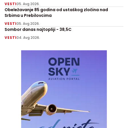
VESTI
05. Avg 2026.
Obeležavanje 85 godina od ustaškog zločina nad
Srbima u Prebilovcima
VESTI
05. Avg 2026.
Sombor danas najtopliji - 38,5C
VESTI
04. Avg 2026.