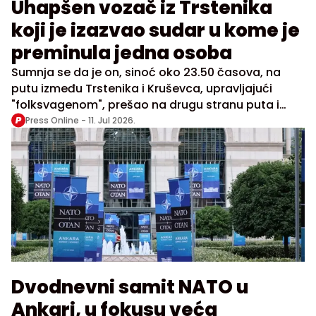
Uhapšen vozač iz Trstenika
koji je izazvao sudar u kome je
preminula jedna osoba
Sumnja se da je on, sinoć oko 23.50 časova, na
putu između Trstenika i Kruševca, upravljajući
"folksvagenom", prešao na drugu stranu puta i
direktno se sudario sa vozilom "sitroen"
Press Online -
11. Jul 2026.
Dvodnevni samit NATO u
Ankari, u fokusu veća