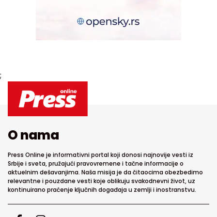
;
O nama
Press Online je informativni portal koji donosi najnovije vesti iz
Srbije i sveta, pružajući pravovremene i tačne informacije o
aktuelnim dešavanjima. Naša misija je da čitaocima obezbedimo
relevantne i pouzdane vesti koje oblikuju svakodnevni život, uz
kontinuirano praćenje ključnih događaja u zemlji i inostranstvu.