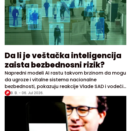
Da li je veštačka inteligencija
zaista bezbednosni rizik?
Napredni modeli AI rastu takvom brzinom da mogu
da ugroze i vitalne sistema nacionalne
bezbednosti, pokazuju reakcije Vlade SAD i vodećih
AI kompanija
B. B. -
06. Jul 2026.