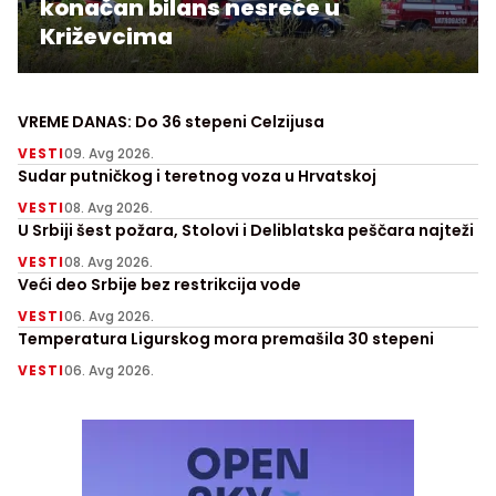
konačan bilans nesreće u
Križevcima
VREME DANAS: Do 36 stepeni Celzijusa
VESTI
09. Avg 2026.
Sudar putničkog i teretnog voza u Hrvatskoj
VESTI
08. Avg 2026.
U Srbiji šest požara, Stolovi i Deliblatska peščara najteži
VESTI
08. Avg 2026.
Veći deo Srbije bez restrikcija vode
VESTI
06. Avg 2026.
Temperatura Ligurskog mora premašila 30 stepeni
VESTI
06. Avg 2026.