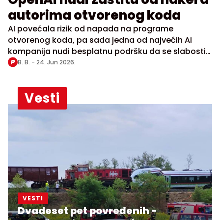
autorima otvorenog koda
AI povećala rizik od napada na programe
otvorenog koda, pa sada jedna od najvećih AI
kompanija nudi besplatnu podršku da se slabosti
pokriju
B. B. -
24. Jun 2026.
Vesti
VESTI
Dvadeset pet povređenih -