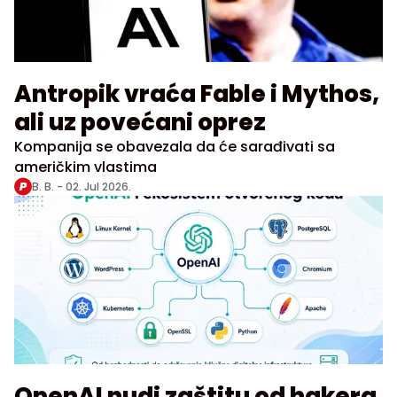
Antropik vraća Fable i Mythos,
ali uz povećani oprez
Kompanija se obavezala da će sarađivati sa
američkim vlastima
B. B. -
02. Jul 2026.
OpenAI nudi zaštitu od hakera