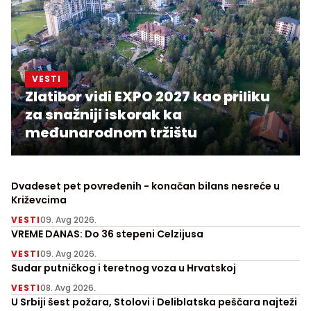
VESTI
Zlatibor vidi EXPO 2027 kao priliku
za snažniji iskorak ka
međunarodnom tržištu
Dvadeset pet povređenih - konačan bilans nesreće u
Križevcima
VESTI
09. Avg 2026.
VREME DANAS: Do 36 stepeni Celzijusa
VESTI
09. Avg 2026.
Sudar putničkog i teretnog voza u Hrvatskoj
VESTI
08. Avg 2026.
U Srbiji šest požara, Stolovi i Deliblatska peščara najteži