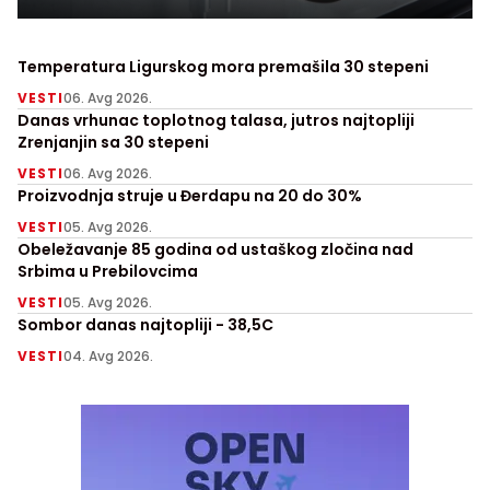
Temperatura Ligurskog mora premašila 30 stepeni
VESTI
06. Avg 2026.
Danas vrhunac toplotnog talasa, jutros najtopliji
Zrenjanjin sa 30 stepeni
VESTI
06. Avg 2026.
Proizvodnja struje u Đerdapu na 20 do 30%
VESTI
05. Avg 2026.
Obeležavanje 85 godina od ustaškog zločina nad
Srbima u Prebilovcima
VESTI
05. Avg 2026.
Sombor danas najtopliji - 38,5C
VESTI
04. Avg 2026.