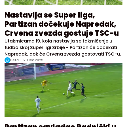
Nastavlja se Super liga,
Partizan dočekuje Napredak,
Crvena zvezda gostuje TSC-u
Utakmicama 19. kola nastavlja se takmičenje u
fudbalskoj Super ligi Srbije - Partizan će dočekati
Napredak, dok će Crvena zvezda gostovati TSC-u.
Beta -
12. Dec 2025.