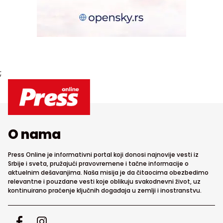
;
O nama
Press Online je informativni portal koji donosi najnovije vesti iz
Srbije i sveta, pružajući pravovremene i tačne informacije o
aktuelnim dešavanjima. Naša misija je da čitaocima obezbedimo
relevantne i pouzdane vesti koje oblikuju svakodnevni život, uz
kontinuirano praćenje ključnih događaja u zemlji i inostranstvu.