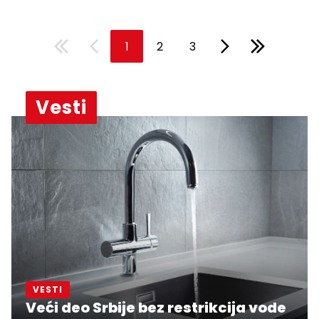
1
2
3
Vesti
VESTI
Veći deo Srbije bez restrikcija vode