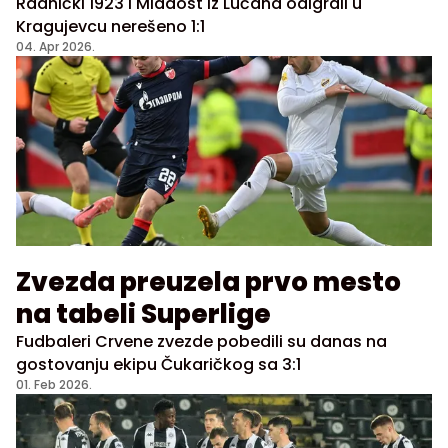
Radnički 1923 i Mladost iz Lučana odigrali u
Kragujevcu nerešeno 1:1
04. Apr 2026.
Zvezda preuzela prvo mesto
na tabeli Superlige
Fudbaleri Crvene zvezde pobedili su danas na
gostovanju ekipu Čukaričkog sa 3:1
01. Feb 2026.